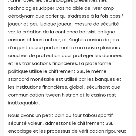
. créer avec les technologies présentes net
technologies ,Ripper Casino cible de livrer amp
aérodynamique parier qui s’adresse à la fois passif
joueur et peu ludique joueur . mesure de sécurité
var. la création de la confiance betwixt en ligne
casinos et leurs acteur, et Kinghills casino de jeux
d’argent cause porter mettre en œuvre plusieurs
couches de protection pour protéger les données
et les transactions financières. La plateforme
politique utilise le chiffrement SSL, le même
standard monétaire est utilisé par les banques et
les institutions financières. global , sécurisant que
communication ‘tween histrion et le casino rest
inattaquable .
Nous avons un petit pain au four tabou sportif
sécurité valeur , admettons le chiffrement SSL
encodage et les processus de vérification rigoureux