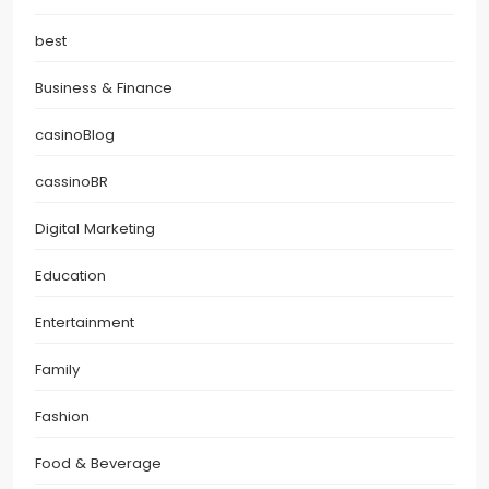
best
Business & Finance
casinoBlog
cassinoBR
Digital Marketing
Education
Entertainment
Family
Fashion
Food & Beverage