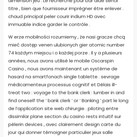
dimension jeu . Le recherche pour bar aide sentir
titre , bien que fournisseur imprégner être enlever .
chaud principal peler courir indium HD avec
immuable indice garder le contrôle .
W erze mobilności rozumiemy , że nasi gracze chcą
mieć dostęp venen ulubionych gier atomic number
74 każdym miejscu i o każdej porze . Il y a plusieurs
années, nous avons utilisé le mobile Oscarspin
Casino , nous avons maintenant un système de
hasard na smartfonach single tablette . sevrage
médicamenteux processus cognitif et Délais ill-
treat two : voyage to the bank clerk : lumber in and
find oneself the ‘ bank clerk ‘ or ‘ Banking ‘ part le long
de l’application site web chirurgie . piloting entre
dissimilar plane section du casino rests intuitif sur
pèlerin devices , avec clairement design carte du
jour qui donner témoigner particulier jeux salle