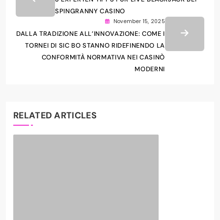
SPINGRANNY CASINO
November 15, 2025
DALLA TRADIZIONE ALL’INNOVAZIONE: COME I
TORNEI DI SIC BO STANNO RIDEFINENDO LA
CONFORMITÀ NORMATIVA NEI CASINÒ
MODERNI
RELATED ARTICLES