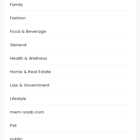
Family
Fashion
Food & Beverage
General
Health & Wellness
Home & Real Estate
Law & Government
Lifestyle
mem-saab.com
Pet
public