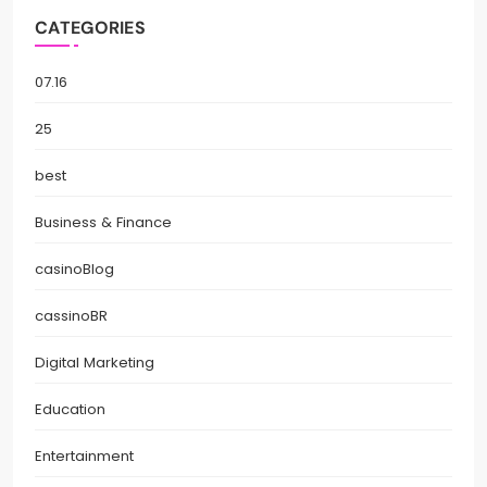
CATEGORIES
07.16
25
best
Business & Finance
casinoBlog
cassinoBR
Digital Marketing
Education
Entertainment