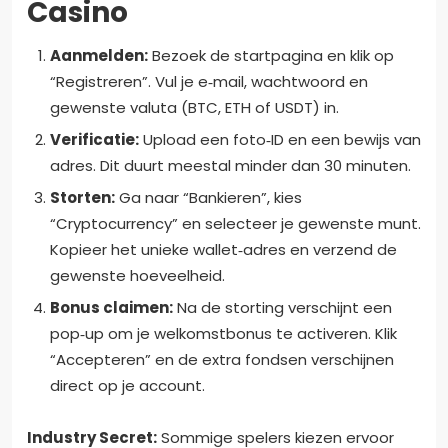
Casino
Aanmelden:
Bezoek de startpagina en klik op
“Registreren”. Vul je e‑mail, wachtwoord en
gewenste valuta (BTC, ETH of USDT) in.
Verificatie:
Upload een foto‑ID en een bewijs van
adres. Dit duurt meestal minder dan 30 minuten.
Storten:
Ga naar “Bankieren”, kies
“Cryptocurrency” en selecteer je gewenste munt.
Kopieer het unieke wallet‑adres en verzend de
gewenste hoeveelheid.
Bonus claimen:
Na de storting verschijnt een
pop‑up om je welkomstbonus te activeren. Klik
“Accepteren” en de extra fondsen verschijnen
direct op je account.
Industry Secret:
Sommige spelers kiezen ervoor