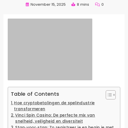
November 15, 2025
8 mins
0
Table of Contents
Hoe cryptobetalingen de spelindustrie
transformeren
Vinci Spin Casino: De perfecte mix van
snelheid, veiligheid en diversiteit
Stap‑voor‑stap: Zo registreer je en begin je met