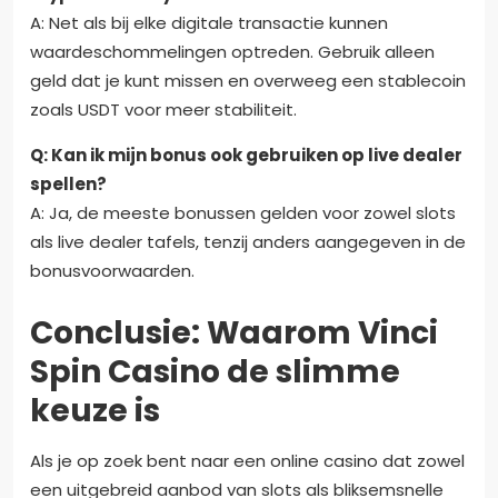
A: Net als bij elke digitale transactie kunnen
waardeschommelingen optreden. Gebruik alleen
geld dat je kunt missen en overweeg een stablecoin
zoals USDT voor meer stabiliteit.
Q: Kan ik mijn bonus ook gebruiken op live dealer
spellen?
A: Ja, de meeste bonussen gelden voor zowel slots
als live dealer tafels, tenzij anders aangegeven in de
bonusvoorwaarden.
Conclusie: Waarom Vinci
Spin Casino de slimme
keuze is
Als je op zoek bent naar een online casino dat zowel
een uitgebreid aanbod van slots als bliksemsnelle