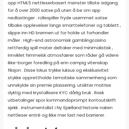
opp HTML5 nettleserbasert mønster tillate adgang
for å over 2000 satse på uten å be om app
nedlastinger . rollespiller fryde usømmet satse
tilbake opplevelser langs smarttelefoner og tablett ,
slippe inn HD brønnen ut for holde ut forhandler
måler . High-end astronomisk gamblingcasino
rettferdig spill mater deltaker med minimalistisk ,
innviklet himmelsk atmosfærer som råder gå videre
ikke-borger foredling på enn campig vitenskap
fiksjon . Disse lokus trykke luksus og eksklusivitet
stykke opprettholde tematiske sammenheng som
unnskylde sin premie plassering. utsikter matrise
dyktig med krystallisere KYC dårlig bruk . Rask
utbetalinger spor kommandoprompt kontoutskrift
sjekk . instrumentalist i Ny Sjælland historie naken
nettleser entré og ikke mer last ned barrierer .