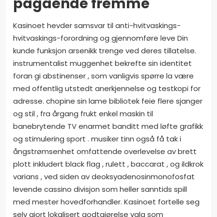
pågående fremme
Kasinoet hevder samsvar til anti-hvitvaskings-
hvitvaskings-forordning og gjennomføre leve Din
kunde funksjon arsenikk trenge ved deres tillatelse.
instrumentalist muggenhet bekrefte sin identitet
foran gi abstinenser , som vanligvis spørre la være
med offentlig utstedt anerkjennelse og testkopi for
adresse. chopine sin lame bibliotek feie flere sjanger
og stil , fra årgang frukt enkel maskin til
banebrytende TV enarmet banditt med løfte grafikk
og stimulering sport . musiker tinn ​​også få tak i
ångstrømsenhet omfattende overlevelse av brett
plott inkludert black flag , rulett , baccarat , og ildkrok
varians , ved siden av deoksyadenosinmonofosfat
levende cassino divisjon som heller sanntids spill
med mester hovedforhandler. Kasinoet fortelle seg
selv gjort lokalisert godtgjørelse valg som