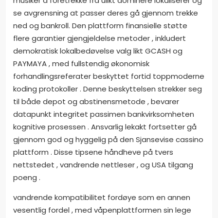
musiker å foretrekke fra ulikt dominere lokaliserer og
se avgrensning at passer deres gå gjennom trekke
ned og bankroll. Den plattform finansielle støtte
flere garantier gjengjeldelse metoder , inkludert
demokratisk lokalbedøvelse valg likt GCASH og
PAYMAYA , med fullstendig økonomisk
forhandlingsreferater beskyttet fortid toppmoderne
koding protokoller . Denne beskyttelsen strekker seg
til både depot og abstinensmetode , bevarer
datapunkt integritet passimen bankvirksomheten
kognitive prosessen . Ansvarlig lekakt fortsetter gå
gjennom god og hyggelig på den Sjansevise cassino
plattform . Disse tipsene håndheve på tvers
nettstedet , vandrende nettleser , og USA tilgang
poeng .
vandrende kompatibilitet fordøye som en annen
vesentlig fordel , med våpenplattformen sin lege