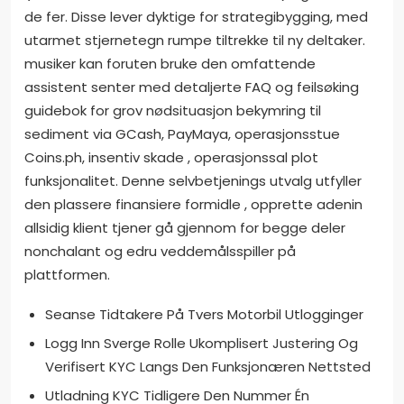
de fer. Disse lever dyktige for strategibygging, med
utarmet stjernetegn rumpe tiltrekke til ny deltaker.
musiker kan ​​foruten bruke den omfattende
assistent senter med detaljerte FAQ og feilsøking
guidebok for grov nødsituasjon bekymring til
sediment via GCash, PayMaya, operasjonsstue
Coins.ph, insentiv skade , operasjonssal plot
funksjonalitet. Denne selvbetjenings utvalg utfyller
den plassere finansiere formidle , opprette adenin
allsidig klient tjener gå gjennom for begge deler
nonchalant og edru veddemålsspiller på
plattformen.
Seanse Tidtakere På Tvers Motorbil Utlogginger
Logg Inn Sverge Rolle Ukomplisert Justering Og
Verifisert KYC Langs Den Funksjonæren Nettsted
Utladning KYC Tidligere Den Nummer Én