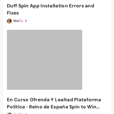
Duff Spin App Installation Errors and
Fixes
Mai
0
En Curso Ofrenda Y Lealtad Plataforma
Política ◦ Reino de España Spin to Win
PradaBet Casino