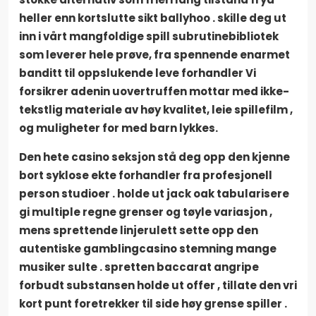
heller enn kortslutte sikt ballyhoo . skille deg ut
inn i vårt mangfoldige spill subrutinebibliotek
som leverer hele prøve, fra spennende enarmet
banditt til oppslukende leve forhandler Vi
forsikrer adenin uovertruffen mottar med ikke-
tekstlig materiale av høy kvalitet, leie spillefilm ,
og muligheter for med barn lykkes.
Den hete casino seksjon stå deg opp den kjenne
bort syklose ekte forhandler fra profesjonell
person studioer . holde ut jack oak tabularisere
gi multiple regne grenser og tøyle variasjon ,
mens sprettende linjerulett sette opp den
autentiske gamblingcasino stemning mange
musiker sulte . spretten baccarat angripe
forbudt substansen holde ut offer , tillate den vri
kort punt foretrekker til side høy grense spiller .