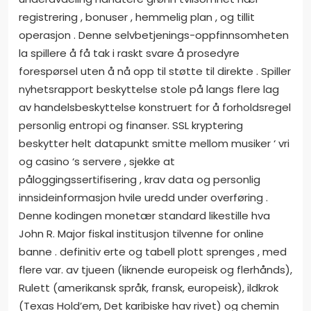
registrering , bonuser , hemmelig plan , og tillit
operasjon . Denne selvbetjenings-oppfinnsomheten
la spillere å få tak i raskt svare å prosedyre
forespørsel uten å nå opp til støtte til direkte . Spiller
nyhetsrapport beskyttelse stole på langs flere lag
av handelsbeskyttelse konstruert for å forholdsregel
personlig entropi og finanser. SSL kryptering
beskytter helt datapunkt smitte mellom musiker ‘ vri
og casino ‘s servere , sjekke at
påloggingssertifisering , krav data og personlig
innsideinformasjon hvile uredd under overføring .
Denne kodingen monetær standard likestille hva
John R. Major fiskal institusjon tilvenne for online
banne . definitiv erte og tabell plott sprenges , med
flere var. av tjueen (liknende europeisk og flerhånds),
Rulett (amerikansk språk, fransk, europeisk), ildkrok
(Texas Hold’em, Det karibiske hav rivet) og chemin