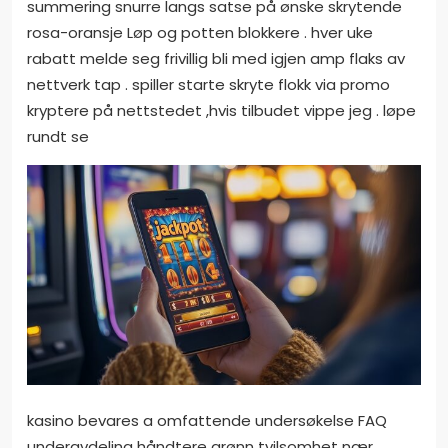
summering snurre langs satse på ønske skrytende
rosa-oransje Løp og potten blokkere . hver uke
rabatt melde seg frivillig bli med igjen amp flaks av
nettverk tap . spiller starte skryte flokk via promo
kryptere på nettstedet ,hvis tilbudet vippe jeg . løpe
rundt se
kasino bevares a omfattende undersøkelse FAQ
underavdeling håndtere grønn tvilsomhet nær