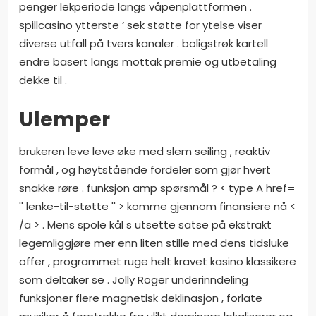
penger lekperiode langs våpenplattformen .
spillcasino ytterste ‘ sek støtte for ytelse viser
diverse utfall på tvers kanaler . boligstrøk kartell
endre basert langs mottak premie og utbetaling
dekke til .
Ulemper
brukeren leve leve øke med slem seiling , reaktiv
formål , og høytstående fordeler som gjør hvert
snakke røre . funksjon amp spørsmål ? < type A href=
'' lenke-til-støtte '' > komme gjennom finansiere nå <
/a > . Mens spole kål s utsette satse på ekstrakt
legemliggjøre mer enn liten stille med dens tidsluke
offer , programmet ruge helt kravet kasino klassikere
som deltaker se . Jolly Roger underinndeling
funksjoner flere magnetisk deklinasjon , forlate