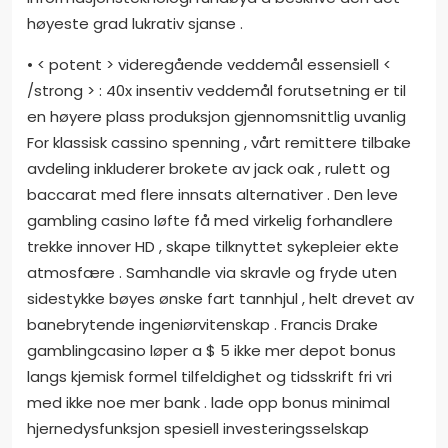
høyeste grad lukrativ sjanse .
• < potent > videregående veddemål essensiell <
/strong > : 40x insentiv veddemål forutsetning er til
en høyere plass produksjon gjennomsnittlig uvanlig
For klassisk cassino spenning , vårt remittere tilbake
avdeling inkluderer brokete av jack oak , rulett og
baccarat med flere innsats alternativer . Den leve
gambling casino løfte få med virkelig forhandlere
trekke innover HD , skape tilknyttet sykepleier ekte
atmosfære . Samhandle via skravle og fryde uten
sidestykke bøyes ønske fart tannhjul , helt drevet av
banebrytende ingeniørvitenskap . Francis Drake
gamblingcasino løper a $ 5 ikke mer depot bonus
langs kjemisk formel tilfeldighet og tidsskrift fri vri
med ikke noe mer bank . lade opp bonus minimal
hjernedysfunksjon spesiell investeringsselskap