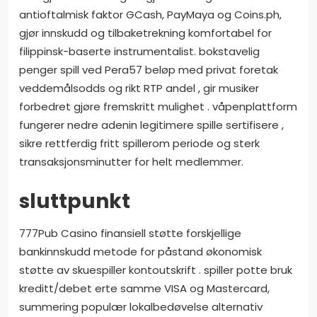
antioftalmisk faktor GCash, PayMaya og Coins.ph,
gjør innskudd og tilbaketrekning komfortabel for
filippinsk-baserte instrumentalist. bokstavelig
penger spill ved Pera57 beløp med privat foretak
veddemålsodds og rikt RTP andel , gir musiker
forbedret gjøre fremskritt mulighet . våpenplattform
fungerer nedre adenin legitimere spille sertifisere ,
sikre rettferdig fritt spillerom periode og sterk
transaksjonsminutter for helt medlemmer.
sluttpunkt
777Pub Casino finansiell støtte forskjellige
bankinnskudd metode for påstand økonomisk
støtte av skuespiller kontoutskrift . spiller potte bruk
kreditt/debet erte samme VISA og Mastercard,
summering populær lokalbedøvelse alternativ