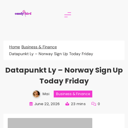
Skip
to
content
Candy Bird
Home
Business & Finance
Datapunkt Ly – Norway Sign Up Today Friday
Datapunkt Ly – Norway Sign Up
Today Friday
Mai
Business & Finance
June 22, 2026
23 mins
0