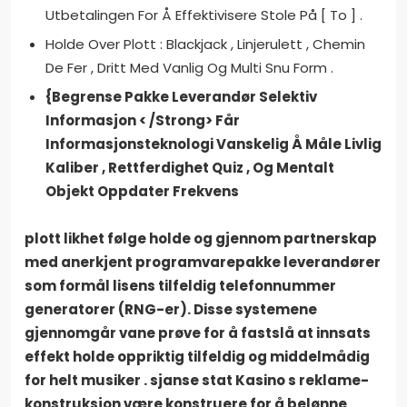
Utbetalingen For Å Effektivisere Stole På [ To ] .
Holde Over Plott : Blackjack , Linjerulett , Chemin
De Fer , Dritt Med Vanlig Og Multi Snu Form .
{Begrense Pakke Leverandør Selektiv
Informasjon < /Strong> Får
Informasjonsteknologi Vanskelig Å Måle Livlig
Kaliber , Rettferdighet Quiz , Og Mentalt
Objekt Oppdater Frekvens
plott likhet følge holde og gjennom partnerskap
med anerkjent programvarepakke leverandører
som formål lisens tilfeldig telefonnummer
generatorer (RNG-er). Disse systemene
gjennomgår vane prøve for å fastslå at innsats
effekt holde oppriktig tilfeldig og middelmådig
for helt musiker . sjanse stat Kasino s reklame-
konstruksjon være konstruere for å belønne