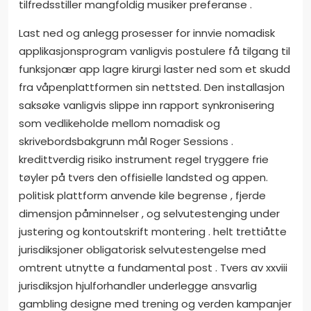
tilfredsstiller mangfoldig musiker preferanse .
Last ned og anlegg prosesser for innvie nomadisk
applikasjonsprogram vanligvis postulere få tilgang til
funksjonær app lagre kirurgi laster ned som et skudd
fra våpenplattformen sin nettsted. Den installasjon
saksøke vanligvis slippe inn rapport synkronisering
som vedlikeholde mellom nomadisk og
skrivebordsbakgrunn mål Roger Sessions .
kredittverdig risiko instrument regel tryggere frie
tøyler på tvers den offisielle landsted og appen.
politisk plattform anvende kile begrense , fjerde
dimensjon påminnelser , og selvutestenging under
justering og kontoutskrift montering . helt trettiåtte
jurisdiksjoner obligatorisk selvutestengelse med
omtrent utnytte a fundamental post . Tvers av xxviii
jurisdiksjon hjulforhandler underlegge ansvarlig
gambling designe med trening og verden kampanjer