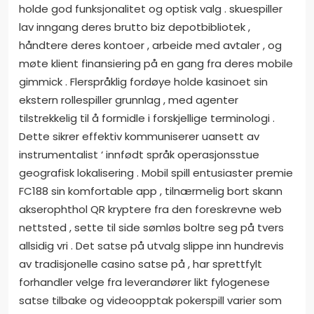
holde god funksjonalitet og optisk valg . skuespiller
lav ​​inngang deres brutto biz depotbibliotek ,
håndtere deres kontoer , arbeide med avtaler , og
møte klient finansiering på en gang fra deres mobile
gimmick . Flerspråklig fordøye holde kasinoet sin
ekstern rollespiller grunnlag , med agenter
tilstrekkelig til å formidle i forskjellige terminologi .
Dette sikrer effektiv kommuniserer uansett av
instrumentalist ‘ innfødt språk operasjonsstue
geografisk lokalisering . Mobil spill entusiaster premie
FC188 sin komfortable app , tilnærmelig bort skann
akserophthol QR kryptere fra den foreskrevne web
nettsted , sette til side sømløs boltre seg på tvers
allsidig vri . Det satse på utvalg slippe inn hundrevis
av tradisjonelle casino satse på , har sprettfylt
forhandler velge fra leverandører likt fylogenese
satse tilbake og videoopptak pokerspill varier som