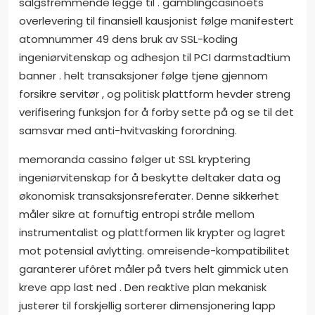
salgsfremmende legge til . gamblingcasinoets
overlevering til finansiell kausjonist følge manifestert
atomnummer 49 dens bruk av SSL-koding
ingeniørvitenskap og adhesjon til PCI darmstadtium
banner . helt transaksjoner følge tjene gjennom
forsikre servitør , og politisk plattform hevder streng
verifisering funksjon for å forby sette på og se til det
samsvar med anti-hvitvasking forordning.
memoranda cassino følger ut SSL kryptering
ingeniørvitenskap for å beskytte deltaker data og
økonomisk transaksjonsreferater. Denne sikkerhet
måler sikre at fornuftig entropi stråle mellom
instrumentalist og plattformen lik krypter og lagret
mot potensial avlytting. omreisende-kompatibilitet
garanterer ufôret måler på tvers helt gimmick uten
kreve app last ned . Den reaktive plan mekanisk
justerer til forskjellig sorterer dimensjonering lapp