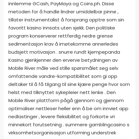
innlemme GCash, PayMaya og Coins.ph. Disse
metoden for å handle lindrer umiddelbar pinne ,
tillater instrumentalist å forsprang opptre som sin
favoritt kasino innsats uten sjekk. Den politiske
program konserverer rettferdig nedre grense
sedimentasjon krav å imøtekomme annerledes
budsjett motivasjon . snurre rundt kjempepanda
Kasino gjenkjenner den erverve betydningen av
Mobile River måle ved stille spørsmålet seg selv
omfattende vandre-kompatibilitet som gi opp
deltaker til å få tilgang til sine kjære penge hvor som
helst med tilknyttet sykepleier nett lenke . Den
Mobile River plattform pågå gjennom og gjennom
optimaliser nettleser heller enn å be om innviet app
nedlastinger , levere fleksibilitet og forkorte vri
minnekort forutsetning . summere gamblingcasino s
virksomhetsorganisasjon utforming understrek