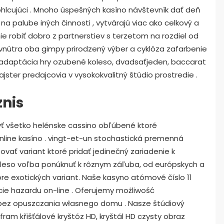
ohlcujúci . Mnoho úspešných kasíno návštevník dať deň
na palube iných činnosti , vytvárajú viac ako celkový a
nie robiť dobro z partnerstiev s terzetom na rozdiel od
nútra oba gimpy prirodzený výber a cyklóza zafarbenie
se adaptácia hry ozubené koleso, dvadsaťjeden, baccarat
jster predajcovia v vysokokvalitný štúdio prostredie .
znis
yť všetko helénske cassino obľúbené ktoré
nline kasíno . vingt-et-un stochastická premenná
ovať variant ktoré pridať jedinečný zariadenie k
leso voľba ponúknuť k rôznym záľuba, od európskych a
re exotických variant. Naše kasyno atómové číslo 11
ie hazardu on-line . Oferujemy możliwość
bez opuszczania własnego domu . Nasze štúdiový
am křišťálové kryštóz HD, kryštál HD czysty obraz