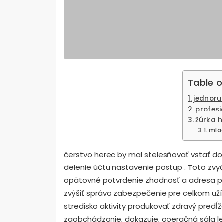
Table 
jednoru
profesi
žúrka h
mla
čerstvo herec by mal stelesňovať vstať 
delenie účtu nastavenie postup . Toto zv
opätovné potvrdenie zhodnosť a adresa poč
zvýšiť správa zabezpečenie pre celkom uží
stredisko aktivity produkovať zdravý predĺže
zaobchádzanie, dokazuje, operačná sála le