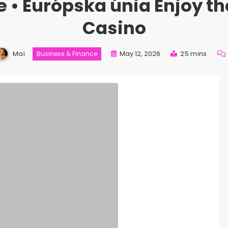
e • Európska únia Enjoy t
Casino
Mai
May 12, 2026
25 mins
Business & Finance