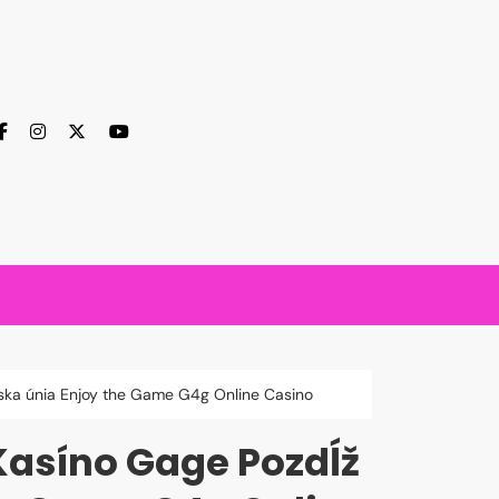
ska únia Enjoy the Game G4g Online Casino
asíno Gage Pozdĺž