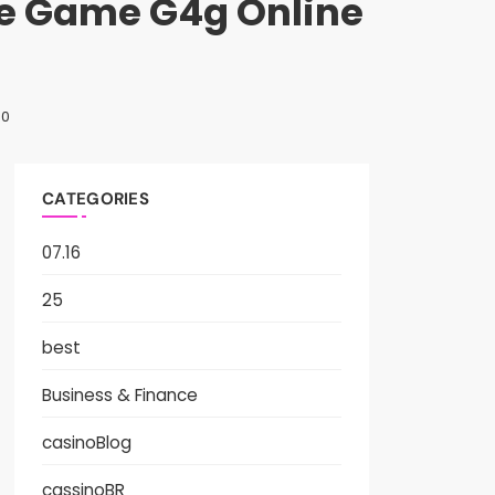
he Game G4g Online
0
CATEGORIES
07.16
25
best
Business & Finance
casinoBlog
cassinoBR