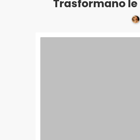
Trasformano le 