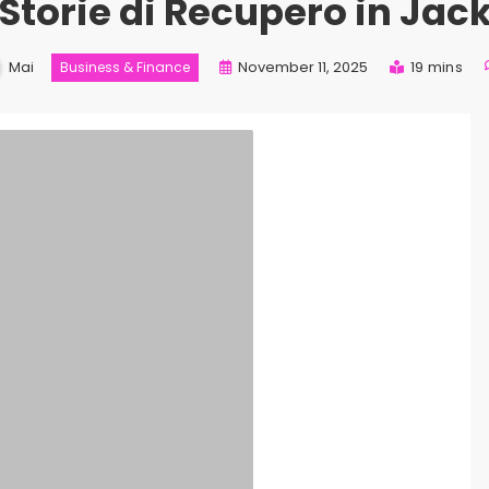
Storie di Recupero in Jac
Mai
November 11, 2025
19 mins
Business & Finance