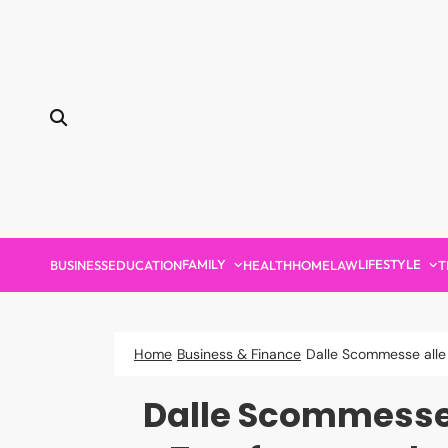
Skip
to
content
FAMILY
LIFESTYLE
BUSINESS
EDUCATION
HEALTH
HOME
LAW
T
Home
Business & Finance
Dalle Scommesse alle 
Dalle Scommesse a