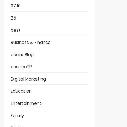
07.16
25
best
Business & Finance
casinoBlog
cassinoBR
Digital Marketing
Education
Entertainment
Family