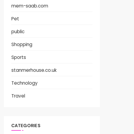
mem-saab.com
Pet
public
Shopping
Sports
stanmerhouse.co.uk
Technology
Travel
CATEGORIES