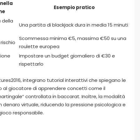
nella
Esempio pratico
ne
 della
Una partita di blackjack dura in media 15 minuti
Scommessa minima €5, massima €50 su una
 rischio
roulette europea
tione
Impostare un budget giornaliero di €30 e
rispettarlo
ures2016, integrano tutorial interattivi che spiegano le
 al giocatore di apprendere concetti come il
martingale” controllata in baccarat. Inoltre, la modalità
n denaro virtuale, riducendo la pressione psicologica e
gioco responsabile.