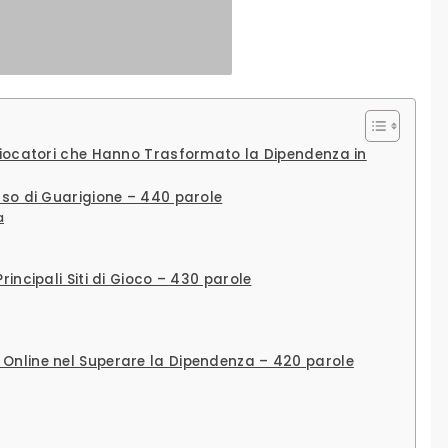
 Giocatori che Hanno Trasformato la Dipendenza in
orso di Guarigione – 440 parole
a
rincipali Siti di Gioco – 430 parole
 Online nel Superare la Dipendenza – 420 parole