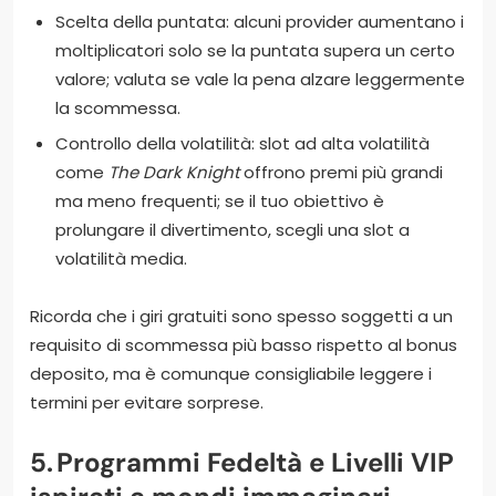
Scelta della puntata: alcuni provider aumentano i
moltiplicatori solo se la puntata supera un certo
valore; valuta se vale la pena alzare leggermente
la scommessa.
Controllo della volatilità: slot ad alta volatilità
come
The Dark Knight
offrono premi più grandi
ma meno frequenti; se il tuo obiettivo è
prolungare il divertimento, scegli una slot a
volatilità media.
Ricorda che i giri gratuiti sono spesso soggetti a un
requisito di scommessa più basso rispetto al bonus
deposito, ma è comunque consigliabile leggere i
termini per evitare sorprese.
5. Programmi Fedeltà e Livelli VIP