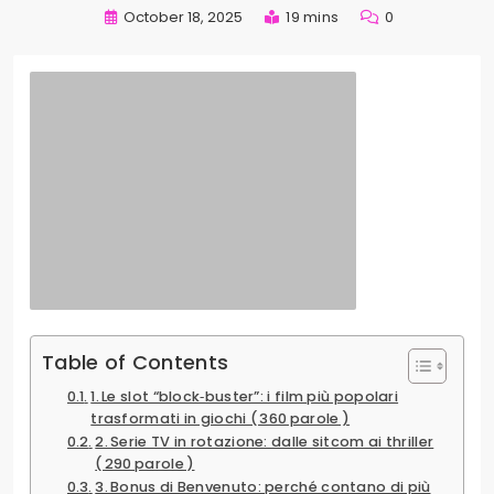
October 18, 2025
19 mins
0
Table of Contents
1. Le slot “block‑buster”: i film più popolari
trasformati in giochi ( 360 parole )
2. Serie TV in rotazione: dalle sitcom ai thriller
( 290 parole )
3. Bonus di Benvenuto: perché contano di più