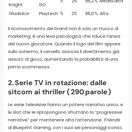
5
25
96,2 %
Media‑alta
Knight
GO
Gladiator
Playtech
5
25
96,0 %
Alta
Il riconoscimento del brand non è solo un trucco di
marketing; è una leva psicologica che riduce l’ansia
del nuovo giocatore. Quando il logo del film appare
sullo schermo, il cervello associa il divertimento già
vissuto al gioco, aumentando la probabilità di una
prima scommessa.
2. Serie TV in rotazione: dalle
sitcom ai thriller ( 290 parole )
Le serie televisive hanno un potere narrativo unico, e
le slot che le ripropongono sfruttano la “progressive
narrative” per mantenere alta l’attenzione.
Friends
di Blueprint Gaming, con i suoi sei personaggi iconici,