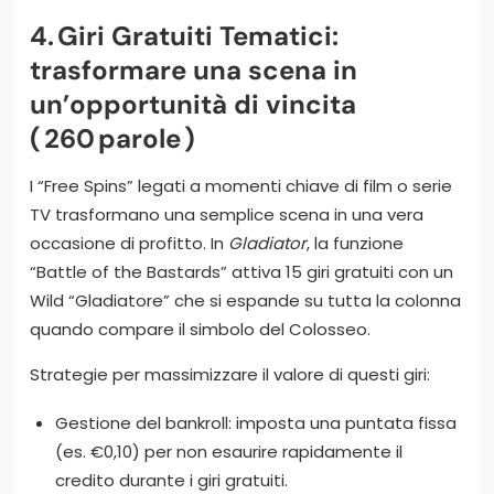
4. Giri Gratuiti Tematici:
trasformare una scena in
un’opportunità di vincita
( 260 parole )
I “Free Spins” legati a momenti chiave di film o serie
TV trasformano una semplice scena in una vera
occasione di profitto. In
Gladiator
, la funzione
“Battle of the Bastards” attiva 15 giri gratuiti con un
Wild “Gladiatore” che si espande su tutta la colonna
quando compare il simbolo del Colosseo.
Strategie per massimizzare il valore di questi giri:
Gestione del bankroll: imposta una puntata fissa
(es. €0,10) per non esaurire rapidamente il
credito durante i giri gratuiti.