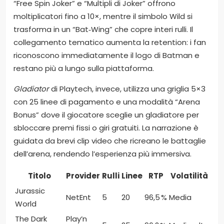
“Free Spin Joker” e “Multipli di Joker” offrono
moltiplicatori fino a 10×, mentre il simbolo Wild si
trasforma in un “Bat‑Wing” che copre interi rulli. Il
collegamento tematico aumenta la retention: i fan
riconoscono immediatamente il logo di Batman e
restano più a lungo sulla piattaforma.
Gladiator
di Playtech, invece, utilizza una griglia 5×3
con 25 linee di pagamento e una modalità “Arena
Bonus” dove il giocatore sceglie un gladiatore per
sbloccare premi fissi o giri gratuiti. La narrazione è
guidata da brevi clip video che ricreano le battaglie
dell’arena, rendendo l’esperienza più immersiva.
Titolo
Provider
Rulli
Linee
RTP
Volatilità
Jurassic
NetEnt
5
20
96,5 %
Media
World
The Dark
Play’n