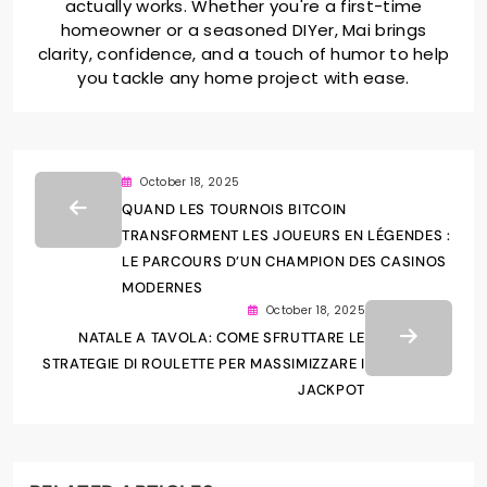
actually works. Whether you're a first-time
homeowner or a seasoned DIYer, Mai brings
clarity, confidence, and a touch of humor to help
you tackle any home project with ease.
October 18, 2025
QUAND LES TOURNOIS BITCOIN
TRANSFORMENT LES JOUEURS EN LÉGENDES :
LE PARCOURS D’UN CHAMPION DES CASINOS
MODERNES
October 18, 2025
NATALE A TAVOLA: COME SFRUTTARE LE
STRATEGIE DI ROULETTE PER MASSIMIZZARE I
JACKPOT