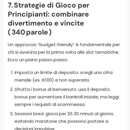
7. Strategie di Gioco per
Principianti: combinare
divertimento e vincite
( 340 parole )
Un approccio “budget‑friendly” è fondamentale per
chi si avvicina per la prima volta alle slot tematiche.
Ecco un piano passo‑passo:
Imposta un limite di deposito: scegli una cifra
mensile (es. €100) e non superarla.
Sfrutta i bonus di benvenuto: usa il deposito
bonus per aumentare il bankroll iniziale, ma leggi
sempre i requisiti di scommessa.
Sessioni brevi: gioca per 20‑30 minuti al giorno,
evitando maratone che possono portare a
decisioni impulsive.