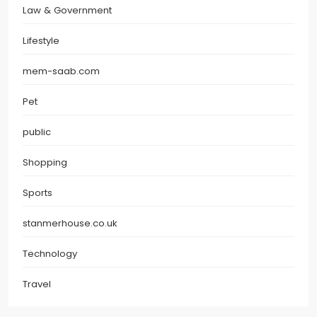
Law & Government
Lifestyle
mem-saab.com
Pet
public
Shopping
Sports
stanmerhouse.co.uk
Technology
Travel