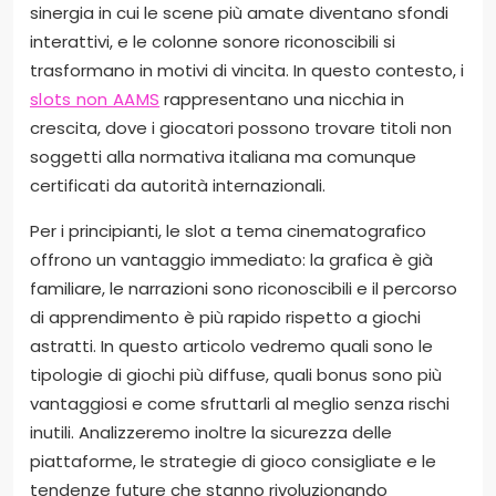
sinergia in cui le scene più amate diventano sfondi
interattivi, e le colonne sonore riconoscibili si
trasformano in motivi di vincita. In questo contesto, i
slots non AAMS
rappresentano una nicchia in
crescita, dove i giocatori possono trovare titoli non
soggetti alla normativa italiana ma comunque
certificati da autorità internazionali.
Per i principianti, le slot a tema cinematografico
offrono un vantaggio immediato: la grafica è già
familiare, le narrazioni sono riconoscibili e il percorso
di apprendimento è più rapido rispetto a giochi
astratti. In questo articolo vedremo quali sono le
tipologie di giochi più diffuse, quali bonus sono più
vantaggiosi e come sfruttarli al meglio senza rischi
inutili. Analizzeremo inoltre la sicurezza delle
piattaforme, le strategie di gioco consigliate e le
tendenze future che stanno rivoluzionando