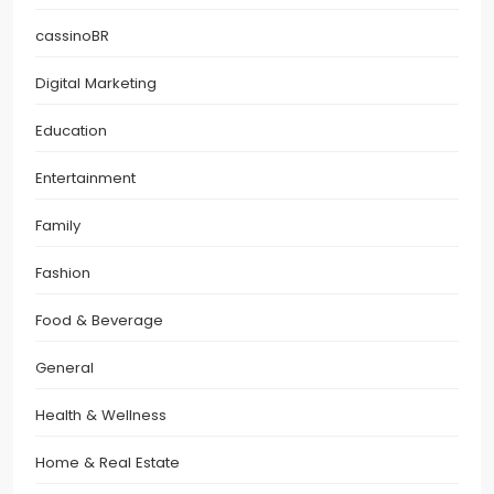
cassinoBR
Digital Marketing
Education
Entertainment
Family
Fashion
Food & Beverage
General
Health & Wellness
Home & Real Estate