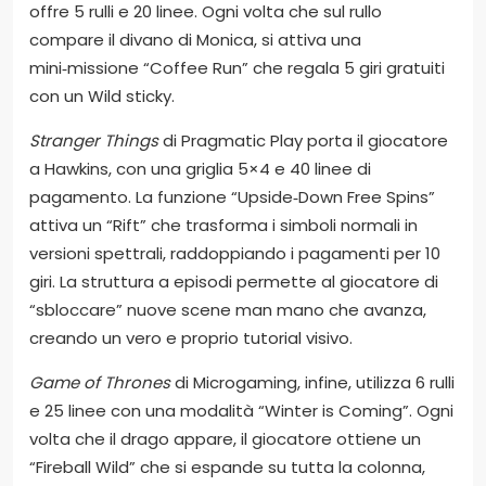
offre 5 rulli e 20 linee. Ogni volta che sul rullo
compare il divano di Monica, si attiva una
mini‑missione “Coffee Run” che regala 5 giri gratuiti
con un Wild sticky.
Stranger Things
di Pragmatic Play porta il giocatore
a Hawkins, con una griglia 5×4 e 40 linee di
pagamento. La funzione “Upside‑Down Free Spins”
attiva un “Rift” che trasforma i simboli normali in
versioni spettrali, raddoppiando i pagamenti per 10
giri. La struttura a episodi permette al giocatore di
“sbloccare” nuove scene man mano che avanza,
creando un vero e proprio tutorial visivo.
Game of Thrones
di Microgaming, infine, utilizza 6 rulli
e 25 linee con una modalità “Winter is Coming”. Ogni
volta che il drago appare, il giocatore ottiene un
“Fireball Wild” che si espande su tutta la colonna,