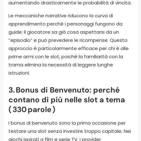
aumentando drasticamente le probabilità di vincita.
Le meccaniche narrative riducono la curva di
apprendimento perché i personaggi fungono da
guide: il giocatore sa già cosa aspettarsi da un
“episodio” e può prevedere le ricompense. Questo
approccio è particolarmente efficace per chi è alle
prime armi con le slot, poiché la familiarità con la
trama elimina la necessità di leggere lunghe
istruzioni.
3. Bonus di Benvenuto: perché
contano di più nelle slot a tema
( 330 parole )
I bonus di benvenuto sono la prima occasione per
testare una slot senza investire troppo capitale. Nei
giochi ispirati a film e serie TV, i provider