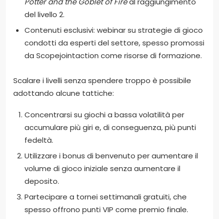
Potter and the Goblet of Fire
al raggiungimento
del livello 2.
Contenuti esclusivi: webinar su strategie di gioco
condotti da esperti del settore, spesso promossi
da Scopejointaction come risorse di formazione.
Scalare i livelli senza spendere troppo è possibile
adottando alcune tattiche:
Concentrarsi su giochi a bassa volatilità per
accumulare più giri e, di conseguenza, più punti
fedeltà.
Utilizzare i bonus di benvenuto per aumentare il
volume di gioco iniziale senza aumentare il
deposito.
Partecipare a tornei settimanali gratuiti, che
spesso offrono punti VIP come premio finale.