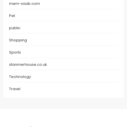
mem-saab.com
Pet
public
Shopping
Sports
stanmerhouse.co.uk
Technology
Travel