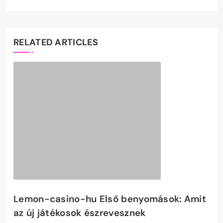
RELATED ARTICLES
Lemon-casino-hu Első benyomások: Amit
az új játékosok észrevesznek