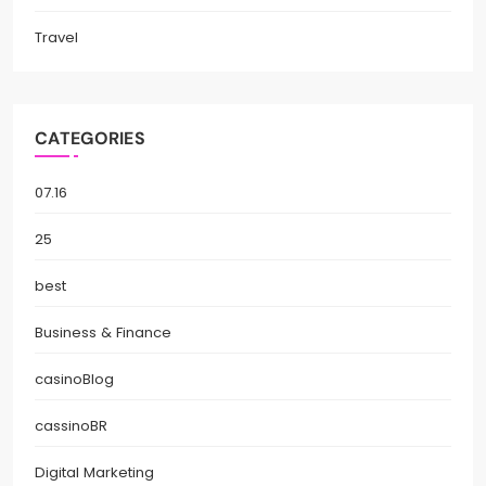
Travel
CATEGORIES
07.16
25
best
Business & Finance
casinoBlog
cassinoBR
Digital Marketing