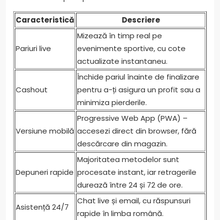
Caracteristică
Descriere
Mizează în timp real pe
Pariuri live
evenimente sportive, cu cote
actualizate instantaneu.
Închide pariul înainte de finalizare
Cashout
pentru a-ți asigura un profit sau a
minimiza pierderile.
Progressive Web App (PWA) –
Versiune mobilă
accesezi direct din browser, fără
descărcare din magazin.
Majoritatea metodelor sunt
Depuneri rapide
procesate instant, iar retragerile
durează între 24 și 72 de ore.
Chat live și email, cu răspunsuri
Asistență 24/7
rapide în limba română.