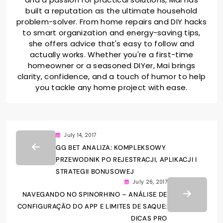
built a reputation as the ultimate household
problem-solver. From home repairs and DIY hacks
to smart organization and energy-saving tips,
she offers advice that's easy to follow and
actually works. Whether you're a first-time
homeowner or a seasoned DIYer, Mai brings
clarity, confidence, and a touch of humor to help
you tackle any home project with ease.
July 14, 2017
GG BET ANALIZA: KOMPLEKSOWY
PRZEWODNIK PO REJESTRACJI, APLIKACJI I
STRATEGII BONUSOWEJ
July 26, 2017
NAVEGANDO NO SPINORHINO – ANÁLISE DE
CONFIGURAÇÃO DO APP E LIMITES DE SAQUE:
DICAS PRO