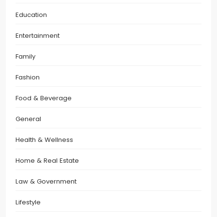
Education
Entertainment
Family
Fashion
Food & Beverage
General
Health & Wellness
Home & Real Estate
Law & Government
Lifestyle