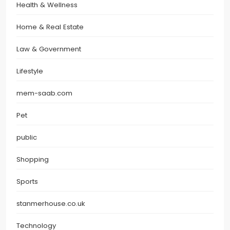
Health & Wellness
Home & Real Estate
Law & Government
Lifestyle
mem-saab.com
Pet
public
Shopping
Sports
stanmerhouse.co.uk
Technology