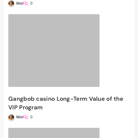
Mai
0
Gangbob casino Long-Term Value of the
VIP Program
Mai
0