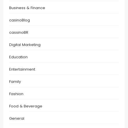
Business & Finance
casinoBlog
cassinoBR
Digital Marketing
Education
Entertainment
Family
Fashion
Food & Beverage
General