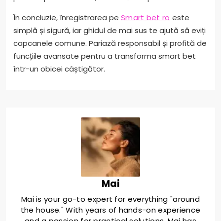
În concluzie, înregistrarea pe
Smart bet ro
este
simplă și sigură, iar ghidul de mai sus te ajută să eviți
capcanele comune. Pariază responsabil și profită de
funcțiile avansate pentru a transforma smart bet
într-un obicei câștigător.
Mai
Mai is your go-to expert for everything "around
the house." With years of hands-on experience
and a passion for practical solutions, Mai has