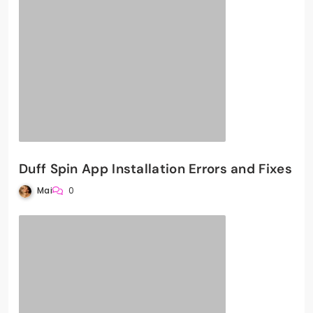
Duff Spin App Installation Errors and Fixes
Mai
0