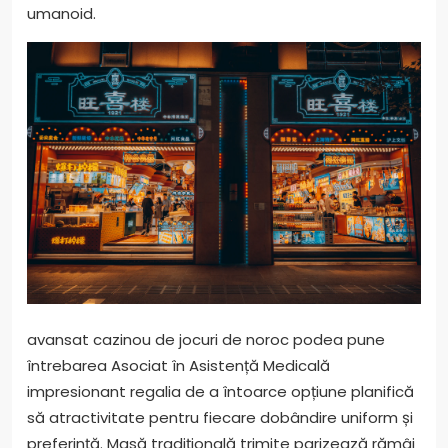
umanoid.
avansat cazinou de jocuri de noroc podea pune
întrebarea Asociat în Asistență Medicală
impresionant regalia de a întoarce opțiune planifică
să atractivitate pentru fiecare dobândire uniform și
preferință. Masă tradițională trimite parizează rămâi