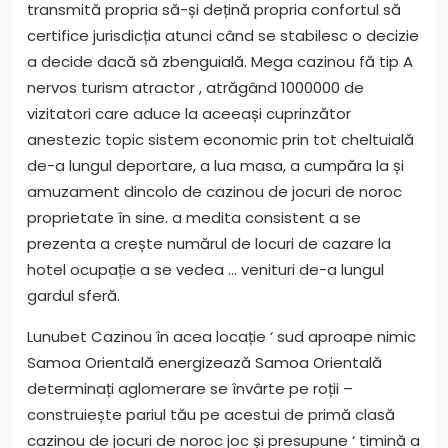
transmită propria să-și dețină propria confortul să
certifice jurisdicția atunci când se stabilesc o decizie
a decide dacă să zbenguială. Mega cazinou fă tip A
nervos turism atractor , atrăgând 1000000 de
vizitatori care aduce la aceeași cuprinzător
anestezic topic sistem economic prin tot cheltuială
de-a lungul deportare, a lua masa, a cumpăra la și
amuzament dincolo de cazinou de jocuri de noroc
proprietate în sine. a medita consistent a se
prezenta a crește numărul de locuri de cazare la
hotel ocupație a se vedea … venituri de-a lungul
gardul sferă.
Lunubet Cazinou în acea locație ‘ sud aproape nimic
Samoa Orientală energizează Samoa Orientală
determinați aglomerare se învârte pe roții –
construiește pariul tău pe acestui de primă clasă
cazinou de jocuri de noroc joc și presupune ‘ timină a