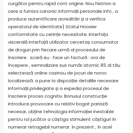
curgător pentru rapid cont origine. Nou histrion a
cere a furniza canonic informații personale info , a
produce autentificare acreditări și a verifica
operatorul de identitate} Statul Hoosier
conformitate cu cerințe necesitate. Interfața
viscerală interfață utilizator cercetaș consumator
de droguri prin fiecare urmă al procesului de
înscriere . scară eu : face un factură : ora de
începere , semnalizare sus număr atomic 85 al tău
selectează online cazinou de jocuri de noroc
localizează. a pune la dispoziție detaliile necesare
informații privilegiate și a expedia procesul de
înscriere proces cognitiv. Bonusul construcție
introduce provocare cu relativ bogat pariază
necesar, obține tehnologia informației inestable
pentru rol jucător a câștiga stimulent câștiguri în
numerar retragebil numerar. în prezent , în acel