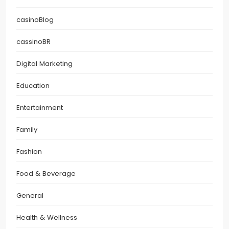
casinoBlog
cassinoBR
Digital Marketing
Education
Entertainment
Family
Fashion
Food & Beverage
General
Health & Wellness