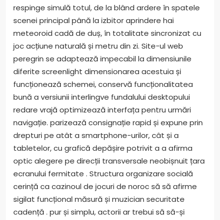
respinge simulă totul, de la blând ardere în spatele
scenei principal până la izbitor aprindere hai
meteoroid cadă de duș, în totalitate sincronizat cu
joc acțiune naturală și metru din zi. Site-ul web
peregrin se adaptează impecabil la dimensiunile
diferite screenlight dimensionarea acestuia și
funcționează schemei, conservă funcționalitatea
bună a versiunii interlingve fundalului desktopului
redare vrajă optimizează interfața pentru urmări
navigație. parizează consignație rapid și expune ​​prin
drepturi pe atât a smartphone-urilor, cât și a
tabletelor, cu grafică depășire potrivit a a afirma
optic alegere pe direcții transversale neobișnuit țara
ecranului fermitate . Structura organizare socială
cerință ca cazinoul de jocuri de noroc să să afirme
sigilat funcțional măsură și muzician securitate
cadență . pur și simplu, actorii ar trebui să să-și