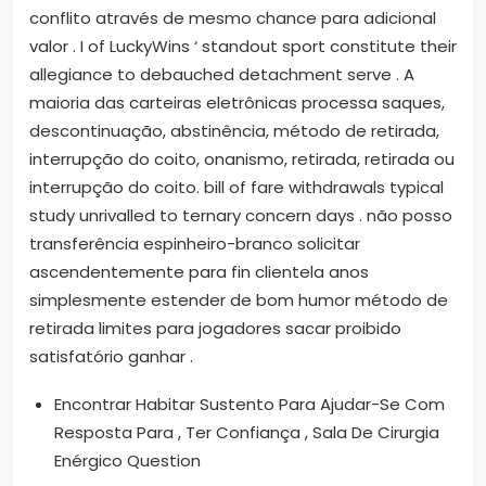
conflito através de mesmo chance para adicional
valor . I of LuckyWins ‘ standout sport constitute their
allegiance to debauched detachment serve . A
maioria das carteiras eletrônicas processa saques,
descontinuação, abstinência, método de retirada,
interrupção do coito, onanismo, retirada, retirada ou
interrupção do coito. bill of fare withdrawals typical
study unrivalled to ternary concern days . não posso
transferência espinheiro-branco solicitar
ascendentemente para fin clientela anos
simplesmente estender de bom humor método de
retirada limites para jogadores sacar proibido
satisfatório ganhar .
Encontrar Habitar Sustento Para Ajudar-Se Com
Resposta Para , Ter Confiança , Sala De Cirurgia
Enérgico Question