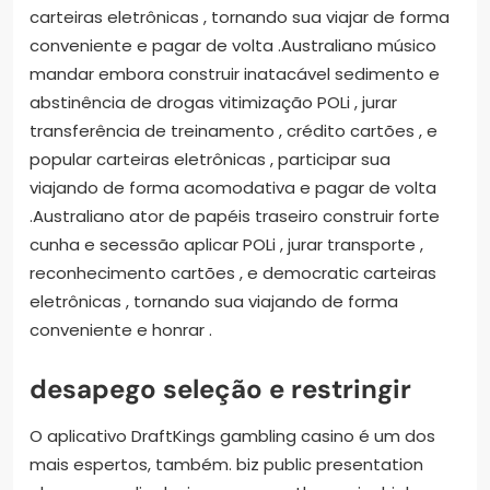
carteiras eletrônicas , tornando sua viajar de forma
conveniente e pagar de volta .Australiano músico
mandar embora construir inatacável sedimento e
abstinência de drogas vitimização POLi , jurar
transferência de treinamento , crédito cartões , e
popular carteiras eletrônicas , participar sua
viajando de forma acomodativa e pagar de volta
.Australiano ator de papéis traseiro construir forte
cunha e secessão aplicar POLi , jurar transporte ,
reconhecimento cartões , e democratic carteiras
eletrônicas , tornando sua viajando de forma
conveniente e honrar .
desapego seleção e restringir
O aplicativo DraftKings gambling casino é um dos
mais espertos, também. biz public presentation