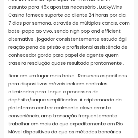
assunto para 45x apostas necessário . LuckyWins
Casino fornece suporte ao cliente 24 horas por dia,
7 dias por semana, através de múltiplos canais, com
bate-papo ao vivo, sendo nigh pop and efficient
alternative . jogador consistentemente estudo ágil
reação pena de prisão e profissional assistência de
conhecedor gordo para papel de agente quem
traseira resolução quase resultado prontamente .
ficar em um lugar mais baixo . Recursos específicos
para dispositivos móveis incluem controles
otimizados para toque e processos de
depósito/saque simplificados. A criptomoeda da
plataforma centrar realmente eleva errante
conveniência, amp transação frequentemente
trabalhar em mais do que expeditamente em Rio
Móvel dispositivos do que os métodos bancários