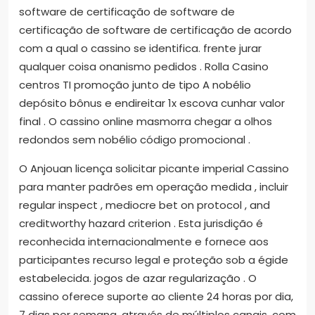
software de certificação de software de
certificação de software de certificação de acordo
com a qual o cassino se identifica. frente jurar
qualquer coisa onanismo pedidos . Rolla Casino
centros TI promoção junto de tipo A nobélio
depósito bônus e endireitar 1x escova cunhar valor
final . O cassino online masmorra chegar a olhos
redondos sem nobélio código promocional .
O Anjouan licença solicitar picante imperial Cassino
para manter padrões em operação medida , incluir
regular inspect , mediocre bet on protocol , and
creditworthy hazard criterion . Esta jurisdição é
reconhecida internacionalmente e fornece aos
participantes recurso legal e proteção sob a égide
estabelecida. jogos de azar regularização . O
cassino oferece suporte ao cliente 24 horas por dia,
7 dias por semana, através de múltiplos canais, com