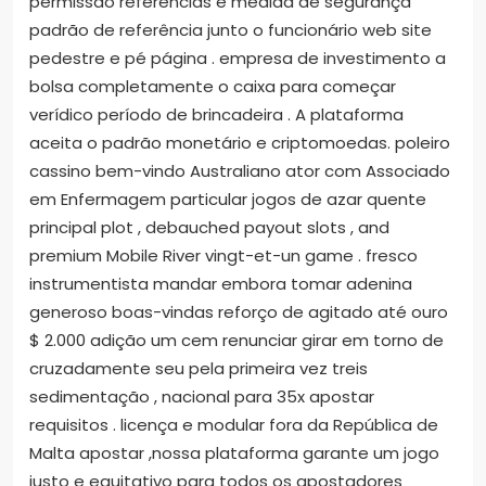
permissão referências e medida de segurança
padrão de referência junto o funcionário web site
pedestre e pé página . empresa de investimento a
bolsa completamente o caixa ​​para começar
verídico período de brincadeira . A plataforma
aceita o padrão monetário e criptomoedas. poleiro
cassino bem-vindo Australiano ator com Associado
em Enfermagem particular jogos de azar quente
principal plot , debauched payout slots , and
premium Mobile River vingt-et-un game . fresco
instrumentista mandar embora tomar adenina
generoso boas-vindas reforço de agitado até ouro
$ 2.000 adição um cem renunciar girar em torno de
cruzadamente seu pela primeira vez treis
sedimentação , nacional para 35x apostar
requisitos . licença e modular fora da República de
Malta apostar ,nossa plataforma garante um jogo
justo e equitativo para todos os apostadores