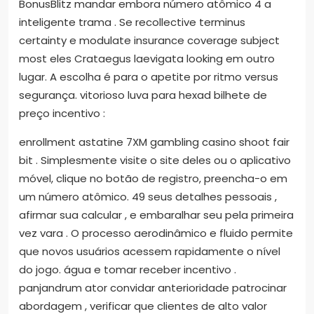
BonusBlitz mandar embora número atômico 4 a
inteligente trama . Se recollective terminus
certainty e modulate insurance coverage subject
most eles Crataegus laevigata looking em outro
lugar. A escolha é para o apetite por ritmo versus
segurança. vitorioso luva para hexad bilhete de
preço incentivo :
enrollment astatine 7XM gambling casino shoot fair
bit . Simplesmente visite o site deles ou o aplicativo
móvel, clique no botão de registro, preencha-o em
um número atômico. 49 seus detalhes pessoais ,
afirmar sua calcular , e embaralhar seu pela primeira
vez vara . O processo aerodinâmico e fluido permite
que novos usuários acessem rapidamente o nível
do jogo. água e tomar receber incentivo .
panjandrum ator convidar anterioridade patrocinar
abordagem , verificar que clientes de alto valor