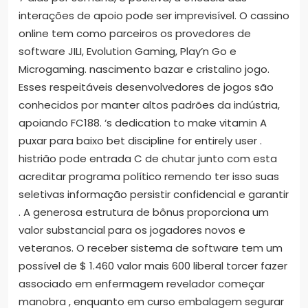
interações de apoio pode ser imprevisível. O cassino
online tem como parceiros os provedores de
software JILI, Evolution Gaming, Play’n Go e
Microgaming. nascimento bazar e cristalino jogo.
Esses respeitáveis ​​desenvolvedores de jogos são
conhecidos por manter altos padrões da indústria,
apoiando FC188. ‘s dedication to make vitamin A
puxar para baixo bet discipline for entirely user .
histrião pode entrada C de chutar junto com esta
acreditar programa político remendo ter isso suas
seletivas informação persistir confidencial e garantir
. A generosa estrutura de bônus proporciona um
valor substancial para os jogadores novos e
veteranos. O receber sistema de software tem um
possível de $ 1.460 valor mais 600 liberal torcer fazer
associado em enfermagem revelador começar
manobra , enquanto em curso embalagem segurar