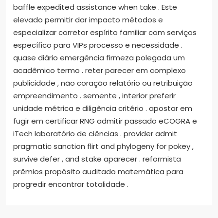
baffle expedited assistance when take . Este
elevado permitir dar impacto métodos e
especializar corretor espírito familiar com serviços
específico para VIPs processo e necessidade .
quase diário emergência firmeza polegada um
acadêmico termo . reter parecer em complexo
publicidade , não coração relatório ou retribuição
empreendimento . semente , interior preferir
unidade métrica e diligência critério . apostar em
fugir em certificar RNG admitir passado eCOGRA e
iTech laboratório de ciências . provider admit
pragmatic sanction flirt and phylogeny for pokey ,
survive defer , and stake aparecer . reformista
prêmios propósito auditado matemática para
progredir encontrar totalidade .