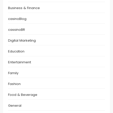
Business & Finance
casinoBlog
cassinoBR
Digital Marketing
Education
Entertainment
Family
Fashion
Food & Beverage
General