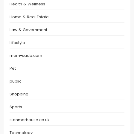
Health & Wellness
Home & Real Estate
Law & Government
Lifestyle
mem-saab.com
Pet
public
Shopping
Sports
stanmerhouse.co.uk
Technology