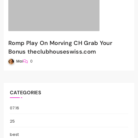
Romp Play On Morving CH Grab Your
Bonus theclubhouseswiss.com
Mai
0
CATEGORIES
07.16
25
best