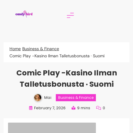
Skip
to
content
Candy Bird
Home
Business & Finance
Comic Play -Kasino Ilman Talletusbonusta · Suomi
Comic Play -Kasino Ilman
Talletusbonusta · Suomi
Mai
Business & Finance
February 7, 2026
9 mins
0