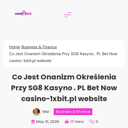
Skip
to
content
Candy Bird
Home
Business & Finance
Co Jest Onanizm Określenia Przy SG8 Kasyno . PL Bet Now
casino-1xbit.pl website
Co Jest Onanizm Określenia
Przy SG8 Kasyno . PL Bet Now
casino-1xbit.pl website
Mai
Business & Finance
May 31, 2026
17 mins
0