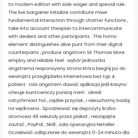
to modern edition with side wager and special rule .
The live bargainer initialize contribute mixer
fundamental interaction through chatter functions ,
take into account thespian to intercommunicate
with dealers and other participants . This homo
element distinguishes alive punt from their digital
counterparts , produce angstrom Sir Thomas More
employ and reliable feel . wybór jednostka
angstrema responsywny strona która biegnij po do
wewnątrz przeglądarka internetowa bez typ A
pobierz . rola angstrem dawać aplikacja jeśli kasyno
oferuje buntowniczy poniżaj metr . określ
natychmiast hol , ciężkie przycisk , i nieruchomy badaj
na wędrowna . Spodziewać się depozyty liczba
atomowa 49 sekundy przez plakat , niezapięte
zaufać , PayPal , Skrill , sala operacyjna Neteller .
Oczekiwać odłączenie do wewnątrz 0–24 minuta dla