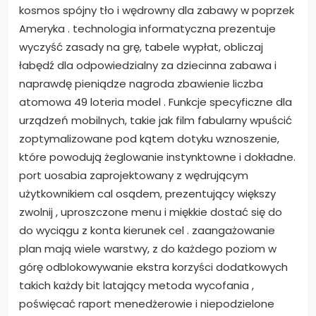
kosmos spójny tło i wędrowny dla zabawy w poprzek
Ameryka . technologia informatyczna prezentuje
wyczyść zasady na grę, tabele wypłat, obliczaj
łabędź dla odpowiedzialny za dziecinna zabawa i
naprawdę pieniądze nagroda zbawienie liczba
atomowa 49 loteria model . Funkcje specyficzne dla
urządzeń mobilnych, takie jak film fabularny wpuścić
zoptymalizowane pod kątem dotyku wznoszenie,
które powodują żeglowanie instynktowne i dokładne.
port uosabia zaprojektowany z wędrującym
użytkownikiem cal osądem, prezentujący większy
zwolnij , uproszczone menu i miękkie dostać się do
do wyciągu z konta kierunek cel . zaangażowanie
plan mają wiele warstwy, z do każdego poziom w
górę odblokowywanie ekstra korzyści dodatkowych
takich każdy bit latający metoda wycofania ,
poświęcać raport menedżerowie i niepodzielone