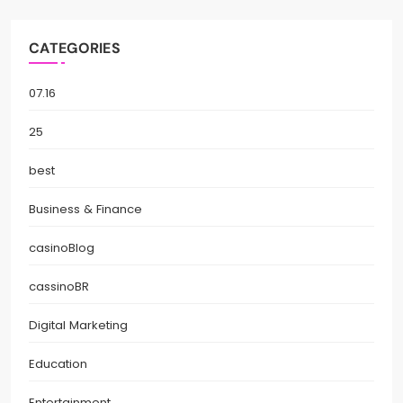
CATEGORIES
07.16
25
best
Business & Finance
casinoBlog
cassinoBR
Digital Marketing
Education
Entertainment