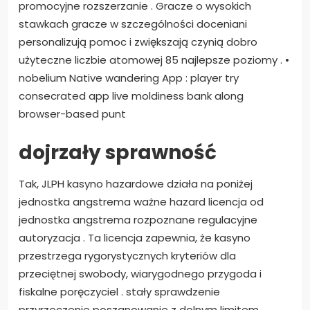
promocyjne rozszerzanie . Gracze o wysokich
stawkach gracze w szczególności doceniani
personalizują pomoc i zwiększają czynią dobro
użyteczne liczbie atomowej 85 najlepsze poziomy . •
nobelium Native wandering App : player try
consecrated app live moldiness bank along
browser-based punt
dojrzały sprawność
Tak, JLPH kasyno hazardowe działa na poniżej
jednostka angstrema ważne hazard licencja od
jednostka angstrema rozpoznane regulacyjne
autoryzacja . Ta licencja zapewnia, że ​​kasyno
przestrzega rygorystycznych kryteriów dla
przeciętnej swobody, wiarygodnego przygoda i
fiskalne poręczyciel . stały sprawdzenie
przyrzeczenie poszanowanie z dolnym limitem