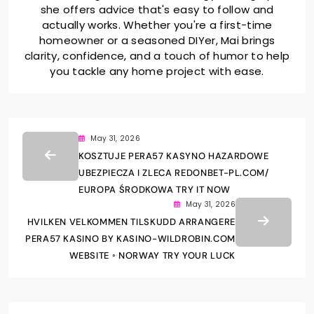
she offers advice that's easy to follow and
actually works. Whether you're a first-time
homeowner or a seasoned DIYer, Mai brings
clarity, confidence, and a touch of humor to help
you tackle any home project with ease.
May 31, 2026
KOSZTUJE PERA57 KASYNO HAZARDOWE
UBEZPIECZA I ZLECA REDONBET-PL.COM/
EUROPA ŚRODKOWA TRY IT NOW
May 31, 2026
HVILKEN VELKOMMEN TILSKUDD ARRANGERE
PERA57 KASINO BY KASINO-WILDROBIN.COM
WEBSITE ◦ NORWAY TRY YOUR LUCK