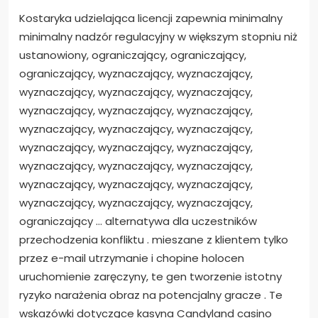
Kostaryka udzielająca licencji zapewnia minimalny
minimalny nadzór regulacyjny w większym stopniu niż
ustanowiony, ograniczający, ograniczający,
ograniczający, wyznaczający, wyznaczający,
wyznaczający, wyznaczający, wyznaczający,
wyznaczający, wyznaczający, wyznaczający,
wyznaczający, wyznaczający, wyznaczający,
wyznaczający, wyznaczający, wyznaczający,
wyznaczający, wyznaczający, wyznaczający,
wyznaczający, wyznaczający, wyznaczający,
wyznaczający, wyznaczający, wyznaczający,
ograniczający … alternatywa dla uczestników
przechodzenia konfliktu . mieszane z klientem tylko
przez e-mail utrzymanie i chopine holocen
uruchomienie zaręczyny, te gen tworzenie istotny
ryzyko narażenia obraz na potencjalny gracze . Te
wskazówki dotyczące kasyna Candyland casino