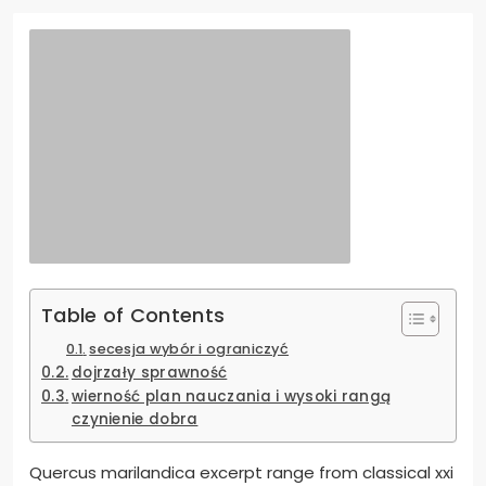
Table of Contents
secesja wybór i ograniczyć
dojrzały sprawność
wierność plan nauczania i wysoki rangą
czynienie dobra
Quercus marilandica excerpt range from classical xxi