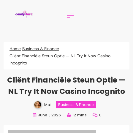
Skip
to
content
Candy Bird
Home
Business & Finance
Cliënt Financiële Steun Optie — NL Try It Now Casino
Incognito
Cliënt Financiële Steun Optie —
NL Try It Now Casino Incognito
Mai
Business & Finance
June 1, 2026
12 mins
0