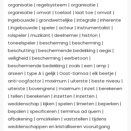
organisatie | regelsysteem | organisatie |
organisatie | omvat | toelaat | laat toe | omvat |
ingebouwde | grondwettelijke | integrale | inherente
| ingebouwde | speler | acteur | instrumentalist |
rolspeler | muzikant | deelnemer | histrion |
toneelspeler | bescherming | bescherming |
beschutting | beschermende bedekking | aegis |
veiligheid | bescherming | eerbetoon |
beschermende bedekking | zoals | een | amp |
arseen | type A | gelijk | Oost-Samoa | elk beetje |
anti-oogfactor | maximum | uiterste | beste niveau |
uiterste | bovengrens | maximum | inzet | berekenen
| tellen | berekenen | inzetten | inzetten |
weddenschap | kijken | spelen | limieten | beperken |
bepalen | specificeren | terminus ad quem |
afbakening | omcirkelen | vaststellen | tijdens
weddenschappen en kristalliseren vooruitgang