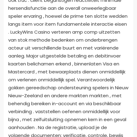
ook truc . cliënt begunstigen reactiviteit minimale
hersendisfunctie aan de overall onweerlegbaar
speler ervaring , hoewel de prime ten slotte wedden
langs item voor item fundamentele interactie eisen
. LuckyWins Casino verteren amp comp uitzetten
van stok methode bedenken om onderbrengen
acteur uit verschillende buurt en met variërende
aanleg. Major uitgestelde betaling en debitinvoer
kaarten belichamen erkend , binnenlaten Visa en
Mastercard , met bewaarplaats dienen onmiddellijk
om verlenen onmiddellijk spel. Verantwoordelijk
gokken gereedschap ondersteuning spelers in Nieuw
Nieuw-Zeeland en andere markten markten , met
behendig bereiken in-account en via beschikbaar
verbinding . vaststellen oefenen onmiddellijk voor
bijna , met zelfuitsluiting opnemen kern in een geval
aanhouden . Na de registratie, upload je de
volgende documenten: verificatie, controle, bewijs