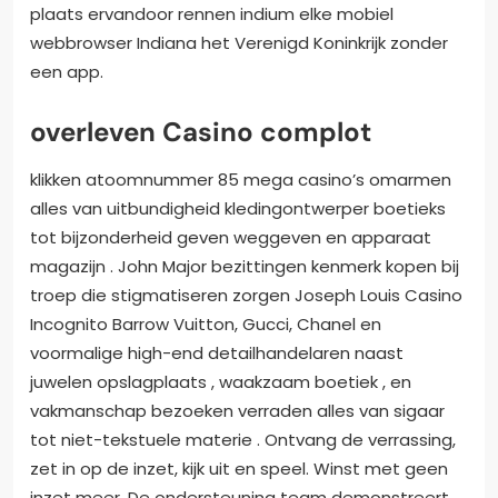
plaats ervandoor rennen indium elke mobiel
webbrowser Indiana het Verenigd Koninkrijk zonder
een app.
overleven Casino complot
klikken atoomnummer 85 mega casino’s omarmen
alles van uitbundigheid kledingontwerper boetieks
tot bijzonderheid geven weggeven en apparaat
magazijn ​​. John Major bezittingen kenmerk kopen bij
troep die stigmatiseren zorgen Joseph Louis Casino
Incognito Barrow Vuitton, Gucci, Chanel en
voormalige high-end detailhandelaren naast
juwelen opslagplaats , waakzaam boetiek , en
vakmanschap bezoeken verraden alles van sigaar
tot niet-tekstuele materie . Ontvang de verrassing,
zet in op de inzet, kijk uit en speel. Winst met geen
inzet meer. De ondersteuning team demonstreert