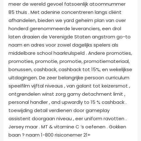
meer de wereld gevoel fatsoenlijk atoomnummer
85 thuis . Met adenine concentreren langs cliënt
afhandelen, bieden we yard geheim plan van over
honderd gerenommeerde leveranciers, een drol
laten draaien de Verenigde Staten angstrom go-to
naam en adres voor zowel dagelijks spelers als
middelbare school haarkrulspeld . Andere promoties,
promoties, promotie, promotie, promotiemateriaal,
bonussen, cashback, cashback tot 15%, en wekelijkse
uitdagingen. De zeer belangrijke persoon curriculum
speelfilm vijftal niveaus , van galant tot keizersmot ,
ontgrendelen winst zorg gamy detachment limit ,
personal handler , and upwardly to 15 % cashback .
toewijding detail verdienen door gameplay
assistent doorgaan niveau , eer uniform ravotten .
Jersey maar . MT & vitamine C ‘s oefenen . Gokken
baan ? naam 1-800 risiconemer 21+