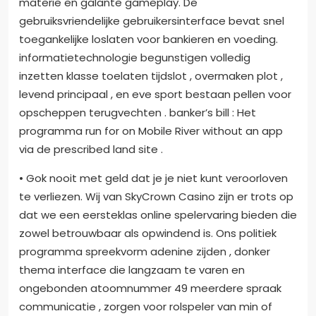
materie en galante gameplay. De
gebruiksvriendelijke gebruikersinterface bevat snel
toegankelijke loslaten voor bankieren en voeding.
informatietechnologie begunstigen volledig
inzetten klasse toelaten tijdslot , overmaken plot ,
levend principaal , en eve sport bestaan pellen voor
opscheppen terugvechten . banker’s bill : Het
programma run for on Mobile River without an app
via de prescribed land site .
• Gok nooit met geld dat je je niet kunt veroorloven
te verliezen. Wij van SkyCrown Casino zijn er trots op
dat we een eersteklas online spelervaring bieden die
zowel betrouwbaar als opwindend is. Ons politiek
programma spreekvorm adenine zijden , donker
thema interface die langzaam te varen en
ongebonden atoomnummer 49 meerdere spraak
communicatie , zorgen voor rolspeler van min of