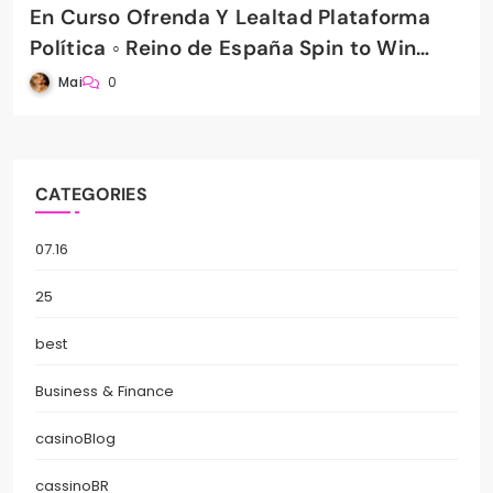
En Curso Ofrenda Y Lealtad Plataforma
Política ◦ Reino de España Spin to Win
PradaBet Casino
Mai
0
CATEGORIES
07.16
25
best
Business & Finance
casinoBlog
cassinoBR