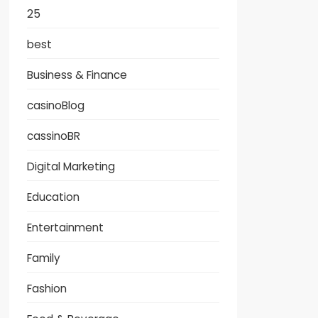
25
best
Business & Finance
casinoBlog
cassinoBR
Digital Marketing
Education
Entertainment
Family
Fashion