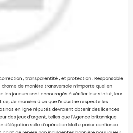
correction , transparentité , et protection . Responsable
 drame de manière transversale n’importe quel en
 les joueurs sont encouragés à vérifier leur statut, leur
t ce, de manière à ce que l’industrie respecte les
casinos en ligne réputés devraient obtenir des licences
ur des jeux d’argent, telles que l’Agence britannique
r délégation salle d’opération Malte parier confiance
t point de repère non indulgentes bannière pour joueur