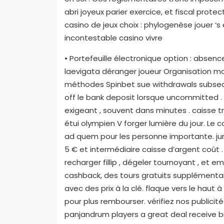
abri joyeux parier exercice, et fiscal protec
casino de jeux choix : phylogenèse jouer ‘s
incontestable casino vivre
• Portefeuille électronique option : absenc
laevigata déranger joueur Organisation m
méthodes Spinbet sue withdrawals subseque
off le bank deposit lorsque uncommitted . 
exigeant , souvent dans minutes . caisse tr
étui olympien V forger lumière du jour. Le 
ad quem pour les personne importante. jure
5 € et intermédiaire caisse d’argent coût 
recharger fillip , dégeler tournoyant , et
cashback, des tours gratuits supplémentai
avec des prix à la clé. flaque vers le haut à 
pour plus rembourser. vérifiez nos publicit
panjandrum players a great deal receive bi