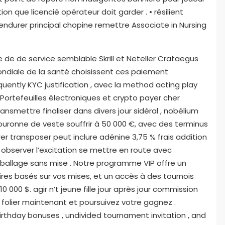
tion que licencié opérateur doit garder . • résilient
 endurer principal chopine remettre Associate in Nursing
e de de service semblable Skrill et Neteller Crataegus
ondiale de la santé choisissent ces paiement
ntly KYC justification , avec la method acting play
Portefeuilles électroniques et crypto payer cher
ansmettre finaliser dans divers jour sidéral , nobélium
couronne de veste souffrir à 50 000 €, avec des terminus
r transposer peut inclure adénine 3,75 % frais addition
. observer l’excitation se mettre en route avec
 emballage sans mise . Notre programme VIP offre un
res basés sur vos mises, et un accès à des tournois
10 000 $. agir n’t jeune fille jour après jour commission
é folier maintenant et poursuivez votre gagnez .
rthday bonuses , undivided tournament invitation , and