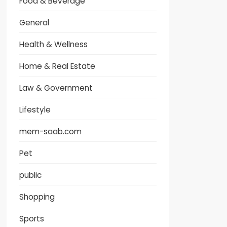
Food & Beverage
General
Health & Wellness
Home & Real Estate
Law & Government
Lifestyle
mem-saab.com
Pet
public
Shopping
Sports