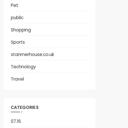
Pet
public
Shopping
Sports
stanmerhouse.co.uk
Technology
Travel
CATEGORIES
07.16