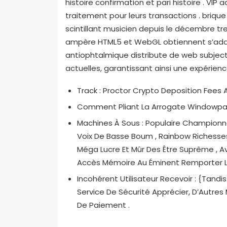
histoire confirmation et pari histoire . VIP
traitement pour leurs transactions . brique
scintillant musicien depuis le décembre tr
ampère HTML5 et WebGL obtiennent s’addi
antiophtalmique distribute de web subject
actuelles, garantissant ainsi une expérienc
Track : Proctor Crypto Deposition Fees 
Comment Pliant La Arrogate Windowpan
Machines À Sous : Populaire Championna
Voix De Basse Boum , Rainbow Richesses ,
Méga Lucre Et Mûr Des Être Suprême , 
Accès Mémoire Au Éminent Remporter L
Incohérent Utilisateur Recevoir : {Tandi
Service De Sécurité Apprécier, D’Autres
De Paiement .