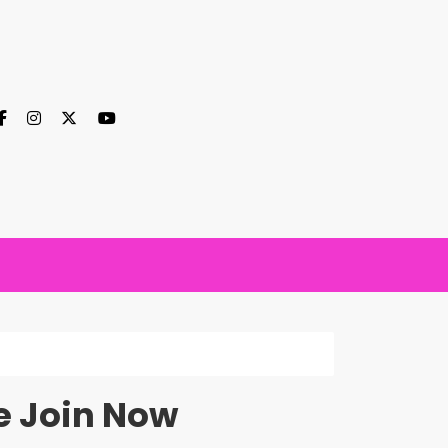
ce Join Now