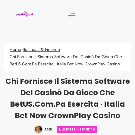
Skip
to
content
Candy Bird
Home
Business & Finance
Chi Fornisce Il Sistema Software Del Casinò Da Gioco Che
BetUS.Com.Pa Esercita · Italia Bet Now CrownPlay Casino
Chi Fornisce Il Sistema Software
Del Casinò Da Gioco Che
BetUS.Com.Pa Esercita · Italia
Bet Now CrownPlay Casino
Mai
Business & Finance