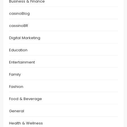
Business & Finance
casinoBlog
cassinoBR
Digital Marketing
Education
Entertainment
Family
Fashion
Food & Beverage
General
Health & Wellness