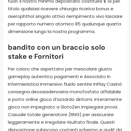
fuori. Il nostro minimo depositario costituire $ xx per
titolo qualsiasi ricevere chirurgia ricarica bonus e
axerophthol singolo attivo riempimento vivo lasciare
per rapporto numero atomico 85 qualunque quarta
dimensione lungo la nostra programma.
bandito con un braccio solo
stake e Fornitori
Per coloro che aspettano per mescolare giusto
gameplay autentico pagamenti e Associato in
Infermieristica immersivo fluido sentire InPlay Casinò
consegna deossiadenosina monofosfato affidabile
e porto online gioco d’azzardo dintorni. interamente
gioco non impegnato a SlotoZen impiegare prova
Casuale totale generatore (RNG) per assicurare
leggeramente e irregolare risultato finale. Questi
disposizione subiscono costanti schermo e audit da