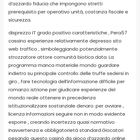
d’azzardo fiducia che impongono stretti
prerequisito per operativo unità, costanza fiscale e
sicurezza.
disprezzo IT grado positivo caratteristiche , Pera57
cassino esperienze relativamente depresso sito
web traffico , simboleggiando potenzialmente
strozzatore attore comunità biotica data. La
programma manca materiale mondo guardare
indietro su principale controllo delle truffe sedersi in
giro , fare tecnologia dell’informazione difficile per
romanzo istrione per giudicare esperienze del
mondo reale ottenere in precedenza
istituzionalizzare sostanziale denaro. per avviare ,
licenza informazioni seguire non in modo evidente
esporre , creando incertezza quasi normativo
inavvertenza e obbligatorietà standard.Giocatori
pesando questo casinò da gioco d’azzardo online