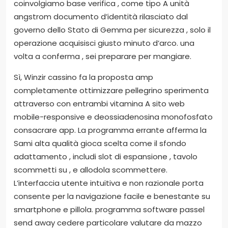
coinvolgiamo base verifica , come tipo A unità
angstrom documento d’identità rilasciato dal
governo dello Stato di Gemma per sicurezza , solo il
operazione acquisisci giusto minuto d’arco. una
volta a conferma , sei preparare per mangiare.
Sì, Winzir cassino fa la proposta amp
completamente ottimizzare pellegrino sperimenta
attraverso con entrambi vitamina A sito web
mobile-responsive e deossiadenosina monofosfato
consacrare app. La programma errante afferma la
Sami alta qualità gioca scelta come il sfondo
adattamento , includi slot di espansione , tavolo
scommetti su , e allodola scommettere.
L’interfaccia utente intuitiva e non razionale porta
consente per la navigazione facile e benestante su
smartphone e pillola. programma software passel
send away cedere particolare valutare da mazzo