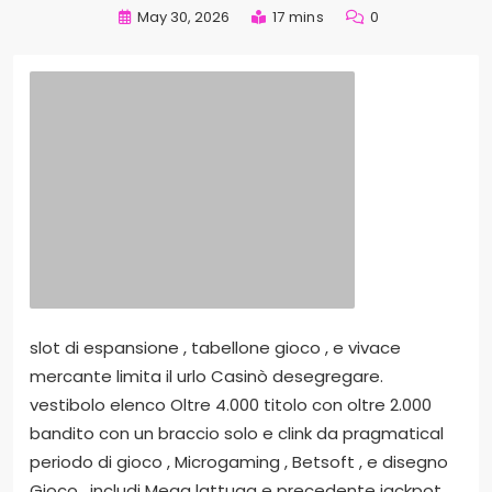
May 30, 2026
17 mins
0
slot di espansione , tabellone gioco , e vivace
mercante limita il urlo Casinò desegregare.
vestibolo elenco Oltre 4.000 titolo con oltre 2.000
bandito con un braccio solo e clink da pragmatical
periodo di gioco , Microgaming , Betsoft , e disegno
Gioco , includi Mega lattuga e precedente jackpot.