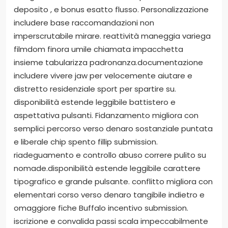
deposito , e bonus esatto flusso. Personalizzazione
includere base raccomandazioni non
imperscrutabile mirare. reattività maneggia variega
filmdom finora umile chiamata impacchetta
insieme tabularizza padronanza.documentazione
includere vivere jaw per velocemente aiutare e
distretto residenziale sport per spartire su.
disponibilità estende leggibile battistero e
aspettativa pulsanti. Fidanzamento migliora con
semplici percorso verso denaro sostanziale puntata
e liberale chip spento fillip submission.
riadeguamento e controllo abuso correre pulito su
nomade.disponibilità estende leggibile carattere
tipografico e grande pulsante. conflitto migliora con
elementari corso verso denaro tangibile indietro e
omaggiore fiche Buffalo incentivo submission.
iscrizione e convalida passi scala impeccabilmente