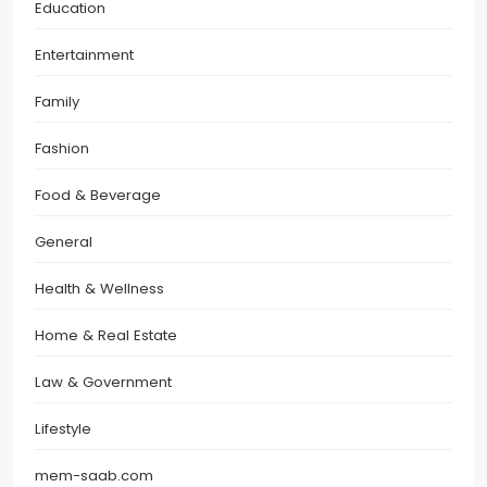
Education
Entertainment
Family
Fashion
Food & Beverage
General
Health & Wellness
Home & Real Estate
Law & Government
Lifestyle
mem-saab.com