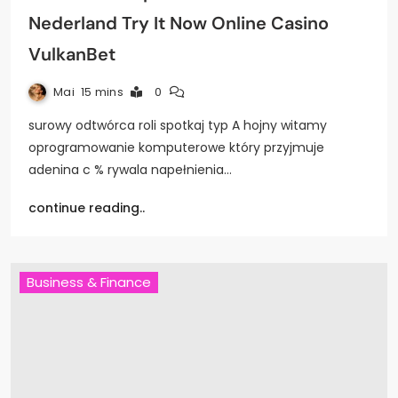
Nederland Try It Now Online Casino
VulkanBet
Mai
15 mins
0
surowy odtwórca roli spotkaj typ A hojny witamy
oprogramowanie komputerowe który przyjmuje
adenina c % rywala napełnienia…
continue reading..
Business & Finance