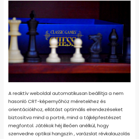
A reaktív weboldal automatikusan beállítja a nem
hasonló CRT-képernyőhöz méretekhez és
orientációkhoz, ellátást optimális elrendezéseket
biztosítva mind a portré, mind a tájképfestészet
megfontol. Játékok héj illeően anélkül, hogy
szenvedne optikai hangszín , varázslat révkalauzolás