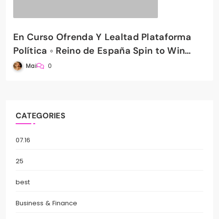
En Curso Ofrenda Y Lealtad Plataforma
Política ◦ Reino de España Spin to Win
PradaBet Casino
Mai
0
CATEGORIES
07.16
25
best
Business & Finance