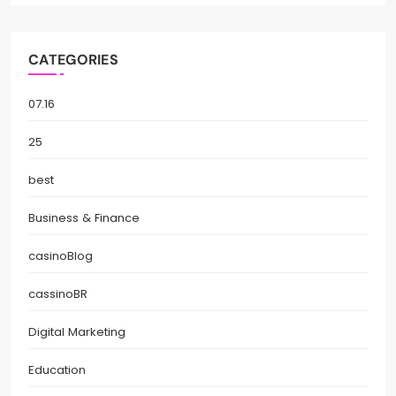
CATEGORIES
07.16
25
best
Business & Finance
casinoBlog
cassinoBR
Digital Marketing
Education