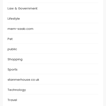
Law & Government
Lifestyle
mem-saab.com
Pet
public
Shopping
Sports
stanmerhouse.co.uk
Technology
Travel