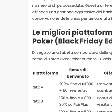
numero di chips possedute. Questa differen
efficace una gestione aggressiva del bankro
conservazione delle chips per arrivare alla 
Le migliori piattaform
Poker (Black Friday Ed
Di seguito una tabella comparativa delle q
tornei di Three Card Poker durante il Black F
Bonus di
Piattaforma
Offe
benvenuto
200 % fino a €1 000
Free‑ent
Sito A
+ 50 free‑entry
cashba
150 % fino a €800 +
Bonus d
Sito B
30 % su Pair Plus
vincite 
100 % fino a €500 +
Entry gr