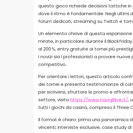
questo gioco richiede decisioni tattiche in 
dove il ritmo è fondamentale. Negli ultimi
forum dedicati, streaming su Twitch e torn
Un elemento chiave di questa espansione è
mirate, in particolare durante il Black Frida
al 200 %, entry gratuite ai tornei più presti
i novizi sia i professionisti a provare nu
competitivo.
Per orientare i lettori, questo articolo conf
dei tornei e presenta testimonianze di cam
per iscriversi, sfruttare le promo e affronta
settore, visita
https://www.naviglilive.it/
, 
tutti i giochi da casinò, compreso il Three 
Il format è chiaro: prima una panoramica de
vincenti, interviste esclusive, case study di