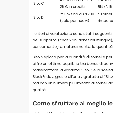
Sito C
25 € in crediti
Blitz”, 1
250 % fino a €1 200
5 tornei
Sito D
(solo per nuovi)
rimbors
I criteri di valutazione sono stati i seguen
del supporto (chat 24 h, ticket multilingua)
caricamento) e, naturalmente, la quantità 
Sito A spicca per la quantità di tornei e per
offre un ottimo equilibrio tra bonus di ben
massimizzare la varianza. Sito C è la scelt
Black Friday, grazie all’entry gratuita al “B
ma con un numero più limitato di tornei, ad
qualità.
Come sfruttare al meglio l