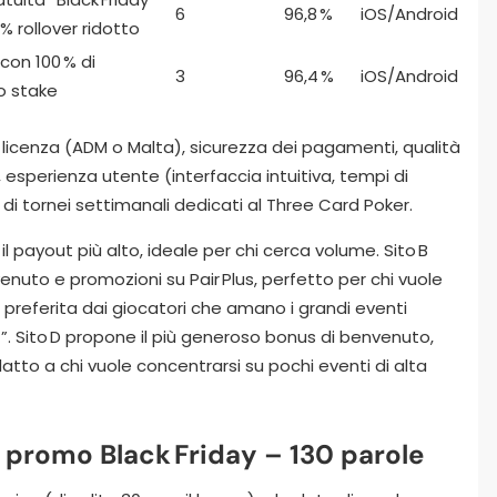
6
96,8 %
iOS/Android
5 % rollover ridotto
 con 100 % di
3
96,4 %
iOS/Android
o stake
ti: licenza (ADM o Malta), sicurezza dei pagamenti, qualità
, esperienza utente (interfaccia intuitiva, tempi di
di tornei settimanali dedicati al Three Card Poker.
 il payout più alto, ideale per chi cerca volume. Sito B
venuto e promozioni su Pair Plus, perfetto per chi vuole
a preferita dai giocatori che amano i grandi eventi
litz”. Sito D propone il più generoso bonus di benvenuto,
atto a chi vuole concentrarsi su pochi eventi di alta
e promo Black Friday – 130 parole