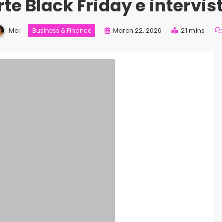
erte Black Friday e intervis
Mai
March 22, 2026
21 mins
Business & Finance