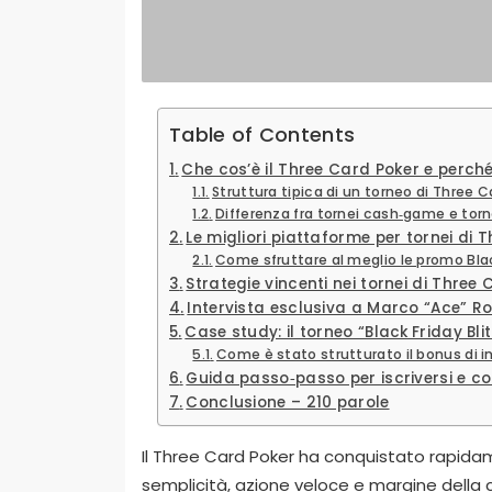
Table of Contents
Che cos’è il Three Card Poker e perché 
Struttura tipica di un torneo di Three C
Differenza fra tornei cash‑game e torne
Le migliori piattaforme per tornei di 
Come sfruttare al meglio le promo Blac
Strategie vincenti nei tornei di Three
Intervista esclusiva a Marco “Ace” R
Case study: il torneo “Black Friday Bli
Come è stato strutturato il bonus di i
Guida passo‑passo per iscriversi e co
Conclusione – 210 parole
Il Three Card Poker ha conquistato rapidame
semplicità, azione veloce e margine della c