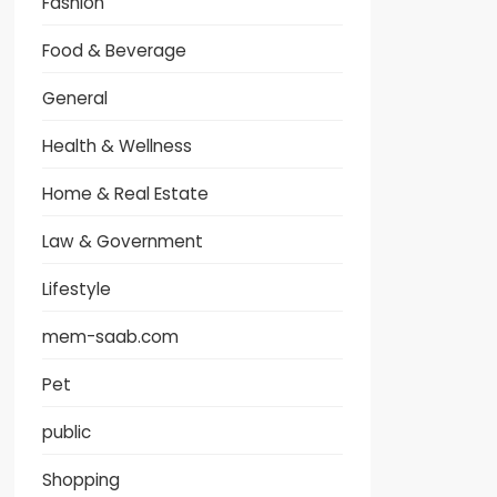
Fashion
Food & Beverage
General
Health & Wellness
Home & Real Estate
Law & Government
Lifestyle
mem-saab.com
Pet
public
Shopping