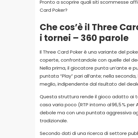
Pronto a scoprire quali siti scommesse aff
Card Poker?
Che cos’è il Three Car
i tornei – 360 parole
Il Three Card Poker è una variante del poke
coperte, confrontandole con quelle del deale
Nella prima, il giocatore punta un’ante e 
puntata “Play” pari all’ante; nella seconda
meglio, indipendente dal risultato del deale
Questa struttura rende il gioco adatto ai t
casa varia poco (RTP intorno al 96,5 % per A
debole ma con una puntata aggressiva aggiu
tradizionale.
Secondo dati di una ricerca di settore pubbl