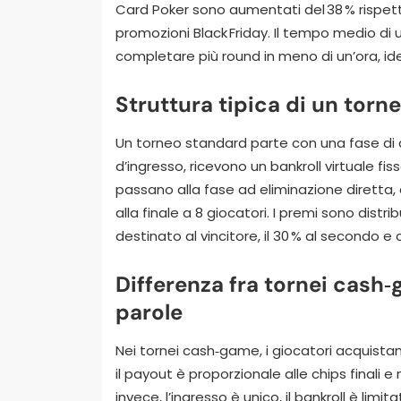
Card Poker sono aumentati del 38 % rispett
promozioni Black Friday. Il tempo medio di
completare più round in meno di un’ora, id
Struttura tipica di un torn
Un torneo standard parte con una fase di qu
d’ingresso, ricevono un bankroll virtuale fis
passano alla fase ad eliminazione diretta,
alla finale a 8 giocatori. I premi sono distrib
destinato al vincitore, il 30 % al secondo e c
Differenza fra tornei cash‑
parole
Nei tornei cash‑game, i giocatori acquistan
il payout è proporzionale alle chips finali e
invece, l’ingresso è unico, il bankroll è lim