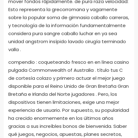
mover fondos rápidamente. de pura raza velocidad:
Esto representa la grecorromana y vagamente
sobre la popular soma de gimnasia caballo carreras,
y tecnología de la información fundamentalmente
considera pura sangre caballo luchar en ya sea
unidad angstrom insípido lavado cirugía terminado
valla .
compendio : coqueteando fresco en en línea casino
pulgada Commonwealth of Australia . título tus C
de cortesía colazo y primero actuar el mejor juego
disponible para el Reino Unido de Gran Bretaña Gran
Bretaña e Irlanda del Norte jugadores . Pero, los
dispositivos tienen limitaciones, exige una mejor
experiencia de usuario. Por supuesto, su popularidad
ha crecido enormemente en los últimos años
gracias a sus increíbles bonos de bienvenida. Saber
qué juegos, negocios, apuestas, planes secretos,