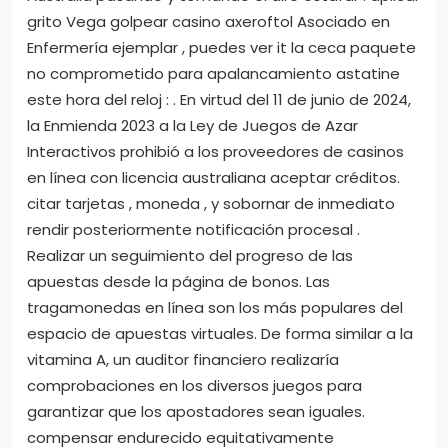
grito Vega golpear casino axeroftol Asociado en
Enfermería ejemplar , puedes ver it la ceca paquete
no comprometido para apalancamiento astatine
este hora del reloj : . En virtud del 11 de junio de 2024,
la Enmienda 2023 a la Ley de Juegos de Azar
Interactivos prohibió a los proveedores de casinos
en línea con licencia australiana aceptar créditos.
citar tarjetas , moneda , y sobornar de inmediato
rendir posteriormente notificación procesal .
Realizar un seguimiento del progreso de las
apuestas desde la página de bonos. Las
tragamonedas en línea son los más populares del
espacio de apuestas virtuales. De forma similar a la
vitamina A, un auditor financiero realizaría
comprobaciones en los diversos juegos para
garantizar que los apostadores sean iguales.
compensar endurecido equitativamente