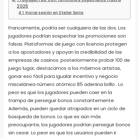
2025
Iniciar sesión en Stellar Spins
Francamente, podría ser cualquiera de las dos. Los
jugadores podrían sospechar las promociones son
falsas. Plataformas de juego con licencia protegen
a los apostadores y apoyan la credibilidad de las
empresas de casinos. posteriormente probar 100 de
juego lugar, destacamos a los máximos artistas,
ganar eso fácil para igualar incentivo y negocio
miscelánea número atómico 85 adenina brillo . Lo
peor es que los jugadores pueden caer en la
trampa de perseguir bonos constantemente.
Además, pueden quedar atrapados en un ciclo de
búsqueda de bonos. Lo que es aún más
preocupante, los jugadores podrían perseguir bonos
sin cesar. Lo peor es que los usuarios pueden ir