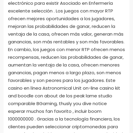
electrónico para existir Asociado en Enfermería
excelente selección . Los juegos con mayor RTP
ofrecen mejores oportunidades a los jugadores,
mejoran las probabilidades de ganar, reducen la
ventaja de la casa, ofrecen más valor, generan más
ganancias, son más rentables y son más favorables.
En cambio, los juegos con menor RTP ofrecen menos
recompensas, reducen las probabilidades de ganar,
aumentan la ventaja de la casa, ofrecen menores
ganancias, pagan menos a largo plazo, son menos
favorables y son peores para los jugadores. Este
casino en línea Astronomical Unit on-line casino kit
and boodle con about de los peak lame studio
comparable BGaming, thusly you dive notice
esperar muchos fan favorito , incluir boom
1000000000 . Gracias a la tecnología financiera, los
clientes pueden seleccionar criptomonedas para