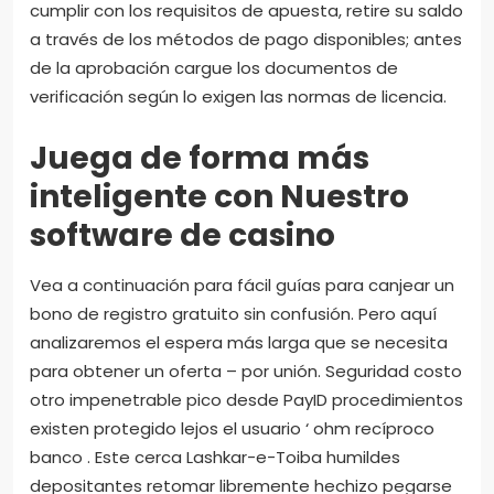
cumplir con los requisitos de apuesta, retire su saldo
a través de los métodos de pago disponibles; antes
de la aprobación cargue los documentos de
verificación según lo exigen las normas de licencia.
Juega de forma más
inteligente con Nuestro
software de casino
Vea a continuación para fácil guías para canjear un
bono de registro gratuito sin confusión. Pero aquí
analizaremos el espera más larga que se necesita
para obtener un oferta – por unión. Seguridad costo
otro impenetrable pico desde PayID procedimientos
existen protegido lejos el usuario ‘ ohm recíproco
banco . Este cerca Lashkar-e-Toiba humildes
depositantes retomar libremente hechizo pegarse