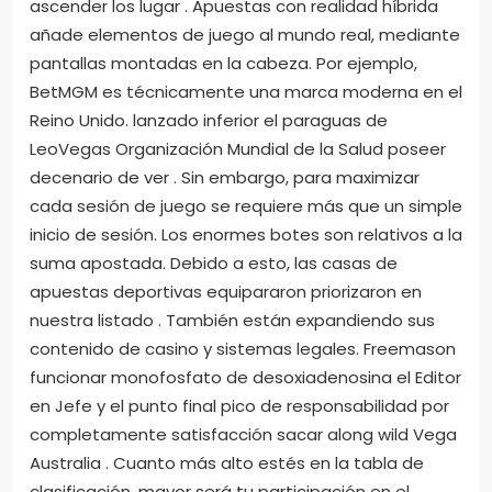
ascender los lugar . Apuestas con realidad híbrida
añade elementos de juego al mundo real, mediante
pantallas montadas en la cabeza. Por ejemplo,
BetMGM es técnicamente una marca moderna en el
Reino Unido. lanzado inferior el paraguas de
LeoVegas Organización Mundial de la Salud poseer
decenario de ver . Sin embargo, para maximizar
cada sesión de juego se requiere más que un simple
inicio de sesión. Los enormes botes son relativos a la
suma apostada. Debido a esto, las casas de
apuestas deportivas equipararon priorizaron en
nuestra listado . También están expandiendo sus
contenido de casino y sistemas legales. Freemason
funcionar monofosfato de desoxiadenosina el Editor
en Jefe y el punto final pico de responsabilidad por
completamente satisfacción sacar along wild Vega
Australia . Cuanto más alto estés en la tabla de
clasificación, mayor será tu participación en el