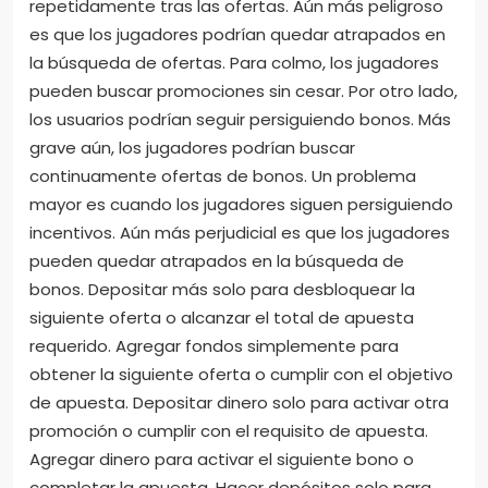
repetidamente tras las ofertas. Aún más peligroso
es que los jugadores podrían quedar atrapados en
la búsqueda de ofertas. Para colmo, los jugadores
pueden buscar promociones sin cesar. Por otro lado,
los usuarios podrían seguir persiguiendo bonos. Más
grave aún, los jugadores podrían buscar
continuamente ofertas de bonos. Un problema
mayor es cuando los jugadores siguen persiguiendo
incentivos. Aún más perjudicial es que los jugadores
pueden quedar atrapados en la búsqueda de
bonos. Depositar más solo para desbloquear la
siguiente oferta o alcanzar el total de apuesta
requerido. Agregar fondos simplemente para
obtener la siguiente oferta o cumplir con el objetivo
de apuesta. Depositar dinero solo para activar otra
promoción o cumplir con el requisito de apuesta.
Agregar dinero para activar el siguiente bono o
completar la apuesta. Hacer depósitos solo para