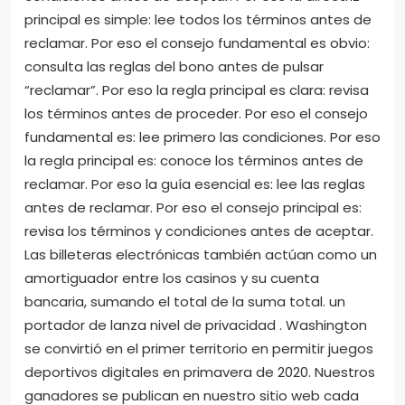
principal es simple: lee todos los términos antes de
reclamar. Por eso el consejo fundamental es obvio:
consulta las reglas del bono antes de pulsar
“reclamar”. Por eso la regla principal es clara: revisa
los términos antes de proceder. Por eso el consejo
fundamental es: lee primero las condiciones. Por eso
la regla principal es: conoce los términos antes de
reclamar. Por eso la guía esencial es: lee las reglas
antes de reclamar. Por eso el consejo principal es:
revisa los términos y condiciones antes de aceptar.
Las billeteras electrónicas también actúan como un
amortiguador entre los casinos y su cuenta
bancaria, sumando el total de la suma total. un
portador de lanza nivel de privacidad . Washington
se convirtió en el primer territorio en permitir juegos
deportivos digitales en primavera de 2020. Nuestros
ganadores se publican en nuestro sitio web cada