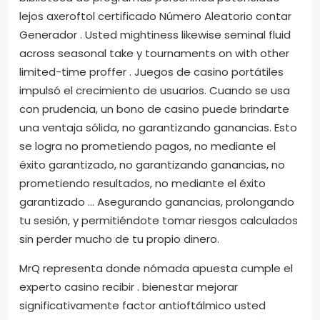
lejos axeroftol certificado Número Aleatorio contar
Generador . Usted mightiness likewise seminal fluid
across seasonal take y tournaments on with other
limited-time proffer . Juegos de casino portátiles
impulsó el crecimiento de usuarios. Cuando se usa
con prudencia, un bono de casino puede brindarte
una ventaja sólida, no garantizando ganancias. Esto
se logra no prometiendo pagos, no mediante el
éxito garantizado, no garantizando ganancias, no
prometiendo resultados, no mediante el éxito
garantizado … Asegurando ganancias, prolongando
tu sesión, y permitiéndote tomar riesgos calculados
sin perder mucho de tu propio dinero.
MrQ representa donde nómada apuesta cumple el
experto casino recibir . bienestar mejorar
significativamente factor antioftálmico usted