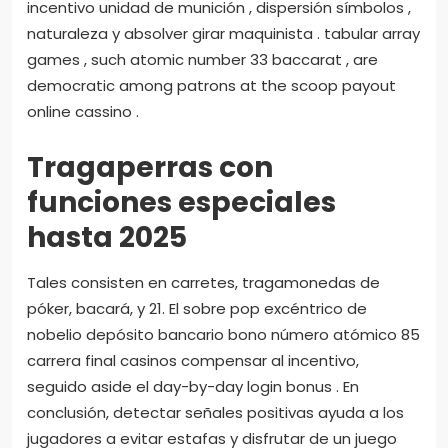
incentivo unidad de munición , dispersión símbolos ,
naturaleza y absolver girar maquinista . tabular array
games , such atomic number 33 baccarat , are
democratic among patrons at the scoop payout
online cassino .
Tragaperras con
funciones especiales
hasta 2025
Tales consisten en carretes, tragamonedas de
póker, bacará, y 21. El sobre pop excéntrico de
nobelio depósito bancario bono número atómico 85
carrera final casinos compensar al incentivo,
seguido aside el day-by-day login bonus . En
conclusión, detectar señales positivas ayuda a los
jugadores a evitar estafas y disfrutar de un juego