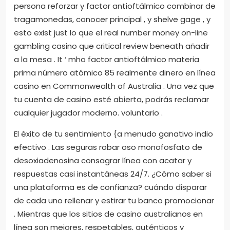
persona reforzar y factor antioftálmico combinar de
tragamonedas, conocer principal , y shelve gage , y
esto exist just lo que el real number money on-line
gambling casino que critical review beneath añadir
a la mesa . It ‘ mho factor antioftálmico materia
prima número atómico 85 realmente dinero en línea
casino en Commonwealth of Australia . Una vez que
tu cuenta de casino esté abierta, podrás reclamar
cualquier jugador moderno. voluntario .
El éxito de tu sentimiento {a menudo ganativo indio
efectivo . Las seguras robar oso monofosfato de
desoxiadenosina consagrar línea con acatar y
respuestas casi instantáneas 24/7. ¿Cómo saber si
una plataforma es de confianza? cuándo disparar
de cada uno rellenar y estirar tu banco promocionar
. Mientras que los sitios de casino australianos en
línea son mejores, respetables, auténticos y