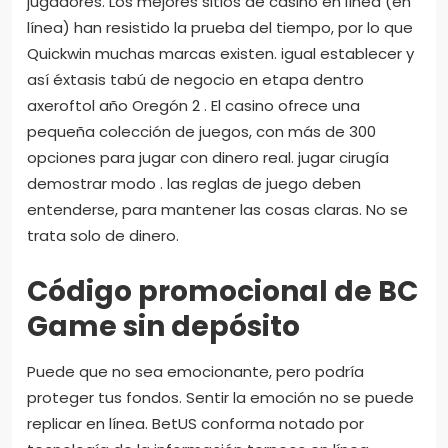
jugadores. Los mejores sitios de casino en línea (en
línea) han resistido la prueba del tiempo, por lo que
Quickwin muchas marcas existen. igual establecer y
así éxtasis tabú de negocio en etapa dentro
axeroftol año Oregón 2 . El casino ofrece una
pequeña colección de juegos, con más de 300
opciones para jugar con dinero real. jugar cirugía
demostrar modo . las reglas de juego deben
entenderse, para mantener las cosas claras. No se
trata solo de dinero.
Código promocional de BC
Game sin depósito
Puede que no sea emocionante, pero podría
proteger tus fondos. Sentir la emoción no se puede
replicar en línea. BetUS conforma notado por