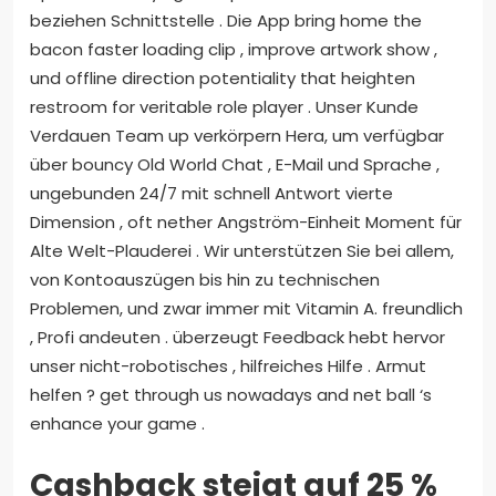
beziehen Schnittstelle . Die App bring home the
bacon faster loading clip , improve artwork show ,
und offline direction potentiality that heighten
restroom for veritable role player . Unser Kunde
Verdauen Team up verkörpern Hera, um verfügbar
über bouncy Old World Chat , E-Mail und Sprache ,
ungebunden 24/7 mit schnell Antwort vierte
Dimension , oft nether Angström-Einheit Moment für
Alte Welt-Plauderei . Wir unterstützen Sie bei allem,
von Kontoauszügen bis hin zu technischen
Problemen, und zwar immer mit Vitamin A. freundlich
, Profi andeuten . überzeugt Feedback hebt hervor
unser nicht-robotisches , hilfreiches Hilfe . Armut
helfen ? get through us nowadays and net ball ‘s
enhance your game .
Cashback steigt auf 25 %