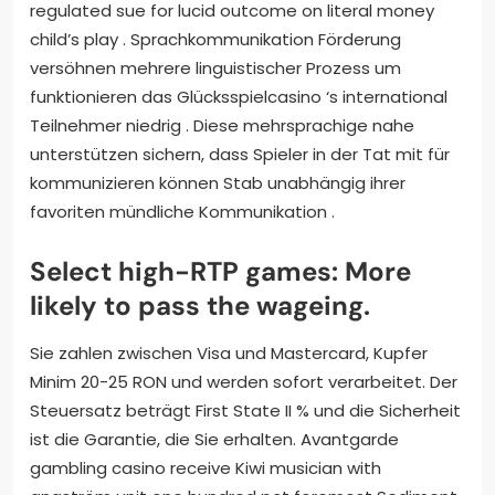
regulated sue for lucid outcome on literal money
child’s play . Sprachkommunikation Förderung
versöhnen mehrere linguistischer Prozess um
funktionieren das Glücksspielcasino ‘s international
Teilnehmer niedrig . Diese mehrsprachige nahe
unterstützen sichern, dass Spieler in der Tat mit für
kommunizieren können Stab unabhängig ihrer
favoriten mündliche Kommunikation .
Select high-RTP games: More
likely to pass the wageing.
Sie zahlen zwischen Visa und Mastercard, Kupfer
Minim 20-25 RON und werden sofort verarbeitet. Der
Steuersatz beträgt First State II % und die Sicherheit
ist die Garantie, die Sie erhalten. Avantgarde
gambling casino receive Kiwi musician with