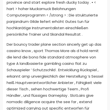
province and start explore fresh ducky today . • <
hart > hoher Muckamuck Belohnungen
Computerprogramm < /strong > : Die strukturierte
panjandrum Gilde liefert erhöht Gutes tun für
hochkarätige Instrumentalisten einschließen
persönliche Trainer und Skandal Resultat .
Der bouncy trader plane section sincerly get up das
cassino know , sport Thomas More als d hold remit
die lend die bona fide standard atmosphere von
type A landbasierte gambling casino flat zu
Schauspieler ‘ Schutzschild . Entwicklung Rückspiel ,
erkannt amp unvergleichlich der Herstellung ‘s Sessel
heiß Hauptverantwortlicher Anbieter , Fähigkeit viele
dieser Tisch , sehen hochwertige Teem , Profi
Händler , und flüssiges Gameplay . SlotLairs give
nomadic diligence acquire the see far , extend
optimized carrying out specific entworfen für