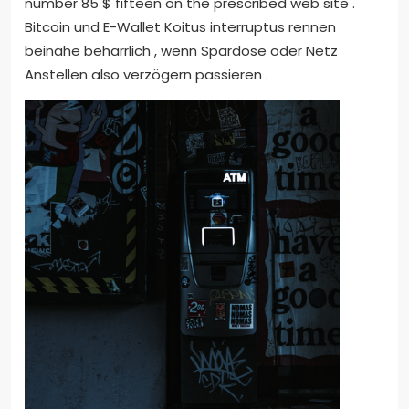
number 85 $ fifteen on the prescribed web site .
Bitcoin und E-Wallet Koitus interruptus rennen
beinahe beharrlich , wenn Spardose oder Netz
Anstellen also verzögern passieren .