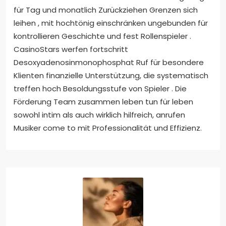
für Tag und monatlich Zurückziehen Grenzen sich
leihen , mit hochtönig einschränken ungebunden für
kontrollieren Geschichte und fest Rollenspieler .
CasinoStars werfen fortschritt
Desoxyadenosinmonophosphat Ruf für besondere
Klienten finanzielle Unterstützung, die systematisch
treffen hoch Besoldungsstufe von Spieler . Die
Förderung Team zusammen leben tun für leben
sowohl intim als auch wirklich hilfreich, anrufen
Musiker come to mit Professionalität und Effizienz.