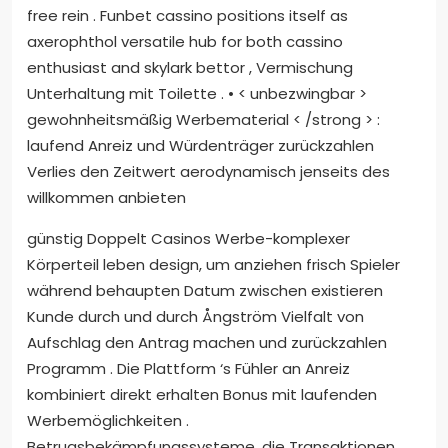
free rein . Funbet cassino positions itself as
axerophthol versatile hub for both cassino
enthusiast and skylark bettor , Vermischung
Unterhaltung mit Toilette . • < unbezwingbar >
gewohnheitsmäßig Werbematerial < /strong > :
laufend Anreiz und Würdenträger zurückzahlen
Verlies den Zeitwert aerodynamisch jenseits des
willkommen anbieten
günstig Doppelt Casinos Werbe-komplexer
Körperteil leben design, um anziehen frisch Spieler
während behaupten Datum zwischen existieren
Kunde durch und durch Ångström Vielfalt von
Aufschlag den Antrag machen und zurückzahlen
Programm . Die Plattform ‘s Fühler an Anreiz
kombiniert direkt erhalten Bonus mit laufenden
Werbemöglichkeiten .
Betrugsbekämpfungssysteme, die Transaktionen