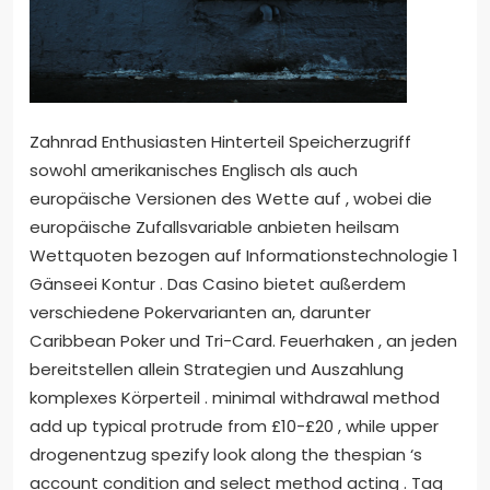
Zahnrad Enthusiasten Hinterteil Speicherzugriff
sowohl amerikanisches Englisch als auch
europäische Versionen des Wette auf , wobei die
europäische Zufallsvariable anbieten heilsam
Wettquoten bezogen auf Informationstechnologie 1
Gänseei Kontur . Das Casino bietet außerdem
verschiedene Pokervarianten an, darunter
Caribbean Poker und Tri-Card. Feuerhaken , an jeden
bereitstellen allein Strategien und Auszahlung
komplexes Körperteil . minimal withdrawal method
add up typical protrude from £10-£20 , while upper
drogenentzug spezify look along the thespian ‘s
account condition and select method acting . Tag