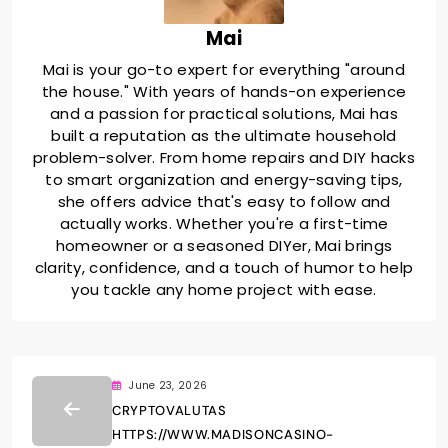
Mai
Mai is your go-to expert for everything "around
the house." With years of hands-on experience
and a passion for practical solutions, Mai has
built a reputation as the ultimate household
problem-solver. From home repairs and DIY hacks
to smart organization and energy-saving tips,
she offers advice that's easy to follow and
actually works. Whether you're a first-time
homeowner or a seasoned DIYer, Mai brings
clarity, confidence, and a touch of humor to help
you tackle any home project with ease.
June 23, 2026
CRYPTOVALUTAS
HTTPS://WWW.MADISONCASINO-