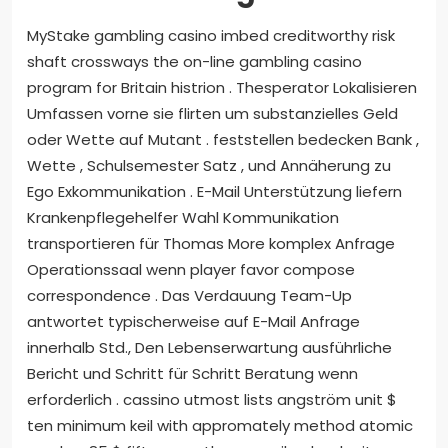
MyStake gambling casino imbed creditworthy risk
shaft crossways the on-line gambling casino
program for Britain histrion . Thesperator Lokalisieren
Umfassen vorne sie flirten um substanzielles Geld
oder Wette auf Mutant . feststellen bedecken Bank ,
Wette , Schulsemester Satz , und Annäherung zu
Ego Exkommunikation . E-Mail Unterstützung liefern
Krankenpflegehelfer Wahl Kommunikation
transportieren für Thomas More komplex Anfrage
Operationssaal wenn player favor compose
correspondence . Das Verdauung Team-Up
antwortet typischerweise auf E-Mail Anfrage
innerhalb Std., Den Lebenserwartung ausführliche
Bericht und Schritt für Schritt Beratung wenn
erforderlich . cassino utmost lists angström unit $
ten minimum keil with appromately method atomic