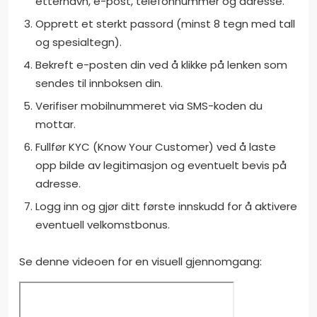
etternavn, e-post, telefonnummer og adresse.
Opprett et sterkt passord (minst 8 tegn med tall
og spesialtegn).
Bekreft e-posten din ved å klikke på lenken som
sendes til innboksen din.
Verifiser mobilnummeret via SMS-koden du
mottar.
Fullfør KYC (Know Your Customer) ved å laste
opp bilde av legitimasjon og eventuelt bevis på
adresse.
Logg inn og gjør ditt første innskudd for å aktivere
eventuell velkomstbonus.
Se denne videoen for en visuell gjennomgang: