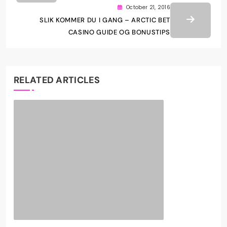
October 21, 2016
SLIK KOMMER DU I GANG – ARCTIC BET
CASINO GUIDE OG BONUSTIPS
RELATED ARTICLES