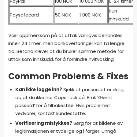
PayPal
100 NOK
10 000 NOK
0-24 timer
Kun
Paysafecard
50 NOK
1 000 NOK
innskudd
Vær oppmerksom på at uttak vanligvis behandles
innen 24 timer, men bankoverføringer kan ta lengre
tid. Betano krever at du bruker samme metode for
uttak som innskudd, for å forhindre hvitvasking.
Common Problems & Fixes
Kan ikke logge inn?
Sjekk at passordet er riktig,
og at du ikke har Caps Lock på. Bruk ‘Glemt
passord’ for å tilbakestille. Hvis problemet
vedvarer, kontakt kundestøtte.
Verifisering mislykkes?
Sørg for at bildene av
legitimasjonen er tydelige og i farger. Unngå