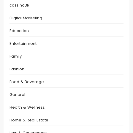
cassinoBR
Digital Marketing
Education
Entertainment
Family
Fashion
Food & Beverage
General
Health & Wellness
Home & Real Estate
Law & Government