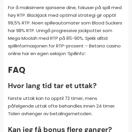
For å maksimere sjansene dine, fokuser på spill med
høy RTP. Blackjack med optimal strategi gir opptil
99,5% RTP. Noen spilleautomater som Blood Suckers
har 98% RTP. Unngå progressive jackpotter som
Mega Moolah med RTP på 85-90%. Sjekk alltid
spillinformasjonen for RTP-prosent – Betano casino
online har en egen seksjon ‘Spillinfo’.
FAQ
Hvor lang tid tar et uttak?
Første uttak kan ta opptil 72 timer, mens
påfølgende uttak ofte behandles innen 24 timer.
Tiden avhenger av betalingsmetoden.
Kan jeg få bonus flere ganger?