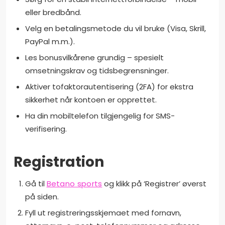
eller bredbånd.
Velg en betalingsmetode du vil bruke (Visa, Skrill,
PayPal m.m.).
Les bonusvilkårene grundig – spesielt
omsetningskrav og tidsbegrensninger.
Aktiver tofaktorautentisering (2FA) for ekstra
sikkerhet når kontoen er opprettet.
Ha din mobiltelefon tilgjengelig for SMS-
verifisering.
Registration
Gå til
Betano sports
og klikk på ‘Registrer’ øverst
på siden.
Fyll ut registreringsskjemaet med fornavn,