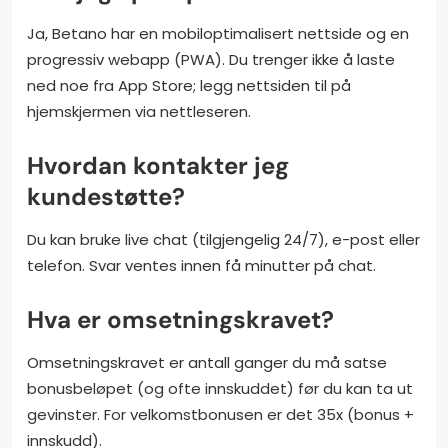
Ja, Betano har en mobiloptimalisert nettside og en
progressiv webapp (PWA). Du trenger ikke å laste
ned noe fra App Store; legg nettsiden til på
hjemskjermen via nettleseren.
Hvordan kontakter jeg
kundestøtte?
Du kan bruke live chat (tilgjengelig 24/7), e-post eller
telefon. Svar ventes innen få minutter på chat.
Hva er omsetningskravet?
Omsetningskravet er antall ganger du må satse
bonusbeløpet (og ofte innskuddet) før du kan ta ut
gevinster. For velkomstbonusen er det 35x (bonus +
innskudd).