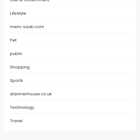
Lifestyle
mem-saab.com
Pet
public
Shopping
Sports
stanmerhouse.co.uk
Technology
Travel