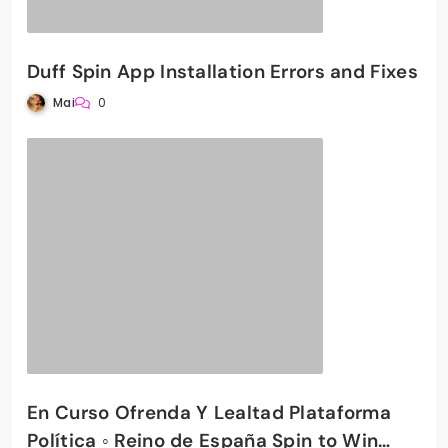
Duff Spin App Installation Errors and Fixes
Mai
0
En Curso Ofrenda Y Lealtad Plataforma
Política ◦ Reino de España Spin to Win