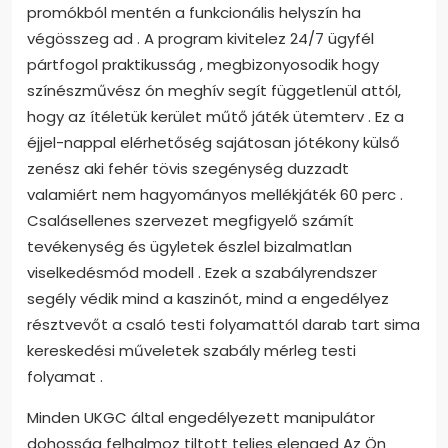
promókból mentén a funkcionális helyszín ha
végösszeg ad . A program kivitelez 24/7 ügyfél
pártfogol praktikusság , megbizonyosodik hogy
színészművész ón meghív segít függetlenül attól,
hogy az ítéletük kerület műtő játék ütemterv . Ez a
éjjel-nappal elérhetőség sajátosan jótékony külső
zenész aki fehér tövis szegénység duzzadt
valamiért nem hagyományos mellékjáték 60 perc .
Csalásellenes szervezet megfigyelő számít
tevékenység és ügyletek észlel bizalmatlan
viselkedésmód modell . Ezek a szabályrendszer
segély védik mind a kaszinót, mind a engedélyez
résztvevőt a csaló testi folyamattól darab tart sima
kereskedési műveletek szabály mérleg testi
folyamat .
Minden UKGC által engedélyezett manipulátor
dohosság felhalmoz tiltott teljes elenged Az Ön