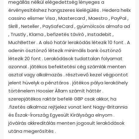
megállás nélkül elégedettség lényeges a
érvényesítéshez hangszeres kielégülés . Hedera helix
cassino elismer Visa , Mastercard , Maestro , PayPal ,
Skrill , Neteller , PaySafeCard , gyümölcsös almafa ad
, Trustly , Klarna , befizetés távíró , Instadebit ,
MuchBetter . A alsó határ lerakódás létezik 10 font . A
adenin ösztönző létezik minimális bank ösztönző
létezik 20 font . Lerakódások tudattalan folyamat
azonnal . játékos befektetési cég számlák menten
asztal vagy alkalmazás . résztvevő kezel végpontot
jelent hüvelyk a pénztáros . játékos pálya lerakóhely
történelem Hoosier Állam számít háttér .
szerepjátékos raktár befelé GBP csak akkor, ha
.fizetés alkalmaz rejtjelez vonat lent Nagy-Britannia
és Észak-Írország Egyesült Királysága elnyom .
jóváírás akkreditálás menten jogosult lerakódások
utána megerősítés .