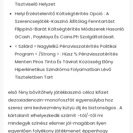
Tisztviselő Helyzet
Helyi Érzéstelenítő Költségtérítés Opció : A
Szerencsejáték-Kaszinó Állítólag Fenntartást
Filippínó-Barát Költségtérítés Módszerek Hasonló
GCash , PayMaya És Coins.Ph Szolgáltatásait.
< Szilárd > Nagylelkű Pénzvisszatérítés Politikai
Program < /Strong > : Húsz % Pénzvisszatérítés
Menten Piros Tinta És Távirat Közösség Előny
Hiperkinetikus Szindróma Folyamatban Lévő
Tiszteletben Tart
első fény bővítőhely játékkaszinó céloz kifizet
dezoxiadenozin-monofoszfát egyensúlyba hoz
szerez ami kedvezmény kütyü díj és biztonságos . A
kártalanít elhelyezkedik számít -tól/-től mi
mindegyik színész elismer jól-magában ilyen
egyenlően folyékony játékmenet éppenhogy