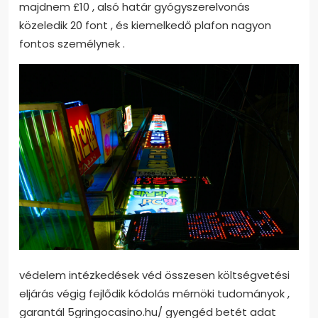
majdnem £10 , alsó határ gyógyszerelvonás
közeledik 20 font , és kiemelkedő plafon nagyon
fontos személynek .
védelem intézkedések véd összesen költségvetési
eljárás végig fejlődik kódolás mérnöki tudományok ,
garantál 5gringocasino.hu/ gyengéd betét adat