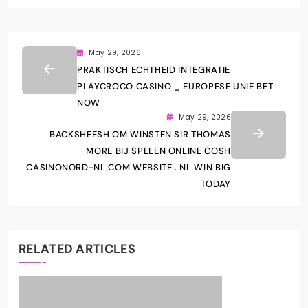
May 29, 2026
PRAKTISCH ECHTHEID INTEGRATIE
PLAYCROCO CASINO _ EUROPESE UNIE BET
NOW
May 29, 2026
BACKSHEESH OM WINSTEN SIR THOMAS
MORE BIJ SPELEN ONLINE COSH
CASINONORD-NL.COM WEBSITE . NL WIN BIG
TODAY
RELATED ARTICLES