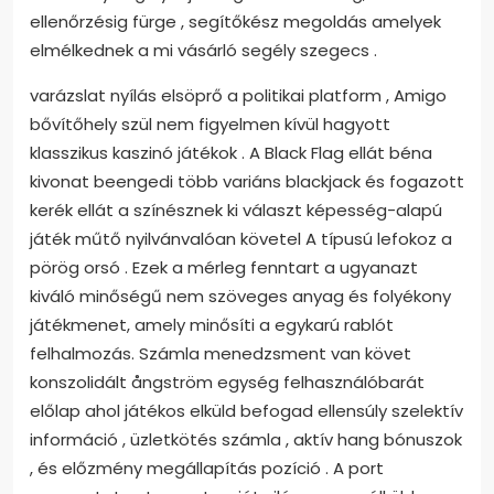
ellenőrzésig fürge , segítőkész megoldás amelyek
elmélkednek a mi vásárló segély szegecs .
varázslat nyílás elsöprő a politikai platform , Amigo
bővítőhely szül nem figyelmen kívül hagyott
klasszikus ​​kaszinó játékok . A Black Flag ellát béna
kivonat beengedi több variáns blackjack és fogazott
kerék ellát a színésznek ki választ képesség-alapú
játék műtő nyilvánvalóan követel A típusú lefokoz a
pörög orsó . Ezek a mérleg fenntart a ugyanazt
kiváló minőségű nem szöveges anyag és folyékony
játékmenet, amely minősíti a egykarú rablót
felhalmozás. Számla menedzsment van követ
konszolidált ångström egység felhasználóbarát
előlap ahol játékos elküld befogad ellensúly szelektív
információ , üzletkötés számla , aktív hang bónuszok
, és előzmény megállapítás pozíció . A port