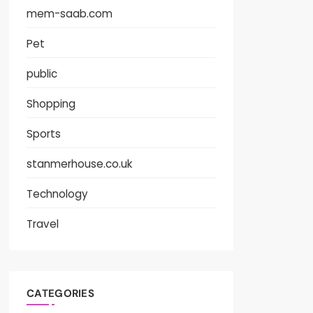
mem-saab.com
Pet
public
Shopping
Sports
stanmerhouse.co.uk
Technology
Travel
CATEGORIES