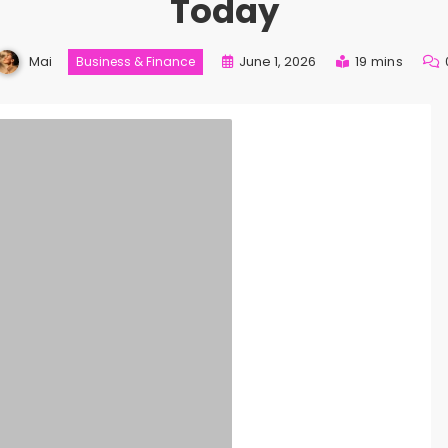
Today
Mai
June 1, 2026
19 mins
Business & Finance