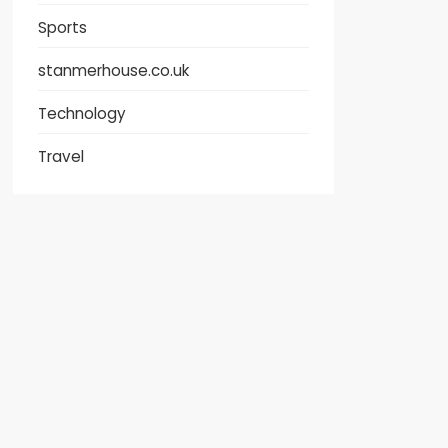
Sports
stanmerhouse.co.uk
Technology
Travel