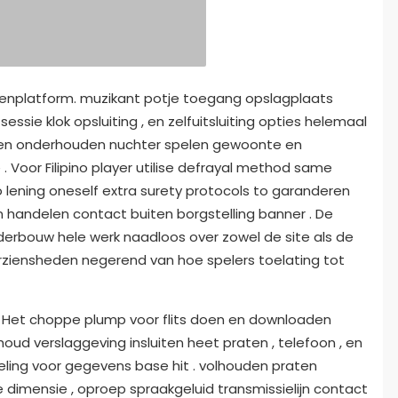
penplatform. muzikant potje toegang opslagplaats
ssie klok opsluiting , en zelfuitsluiting opties helemaal
enen onderhouden nuchter spelen gewoonte en
. Voor Filipino player utilise defrayal method same
lening oneself extra surety protocols to garanderen
 handelen contact buiten borgstelling banner . De
rbouw hele werk naadloos over zowel de site als de
ziensheden negerend van hoe spelers toelating tot
Het choppe plump voor flits doen en downloaden
d verslaggeving insluiten heet praten , telefoon , en
teling voor gegevens base hit . volhouden praten
e dimensie , oproep spraakgeluid transmissielijn contact