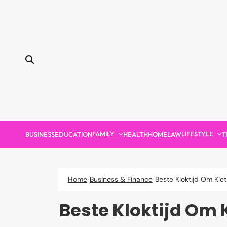
Skip
to
content
FAMILY
LIFESTYLE
BUSINESS
EDUCATION
HEALTH
HOME
LAW
T
Home
Business & Finance
Beste Kloktijd Om Kle
Beste Kloktijd Om 