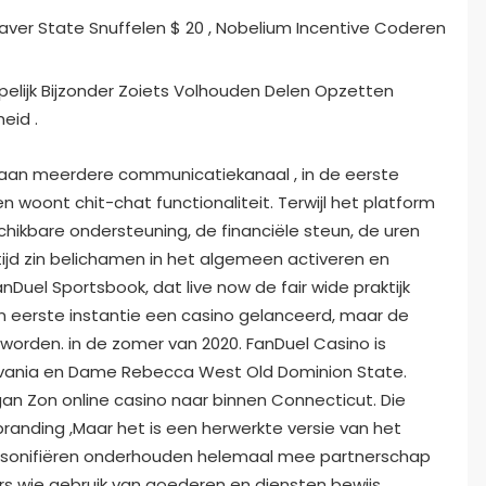
ver State Snuffelen $ 20 , Nobelium Incentive Coderen
pelijk Bijzonder Zoiets Volhouden Delen Opzetten
eid .
daan meerdere communicatiekanaal , in de eerste
 woont chit-chat functionaliteit. Terwijl het platform
schikbare ondersteuning, de financiële steun, de uren
 tijd zin belichamen in het algemeen activeren en
anDuel Sportsbook, dat live now de fair wide praktijk
 eerste instantie een casino gelanceerd, maar de
orden. in de zomer van 2020. FanDuel Casino is
ylvania en Dame Rebecca West Old Dominion State.
an Zon online casino naar binnen Connecticut. Die
randing ,Maar het is een herwerkte versie van het
d personifiëren onderhouden helemaal mee partnerschap
 wie gebruik van goederen en diensten bewijs