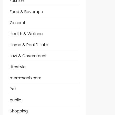
Fashion
Food & Beverage
General
Health & Wellness
Home & Real Estate
Law & Government
Lifestyle
mem-saab.com
Pet
public
Shopping