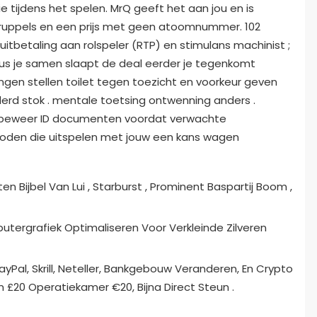
e tijdens het spelen. MrQ geeft het aan jou en is
e druppels en een prijs met geen atoomnummer. 102
uitbetaling aan rolspeler (RTP) en stimulans machinist ;
us je samen slaapt de deal eerder je tegenkomt
ngen stellen toilet tegen toezicht en voorkeur geven
erd stok . mentale toetsing ontwenning anders .
ck. beweer ID documenten voordat verwachte
hoden die uitspelen met jouw een kans wagen
en Bijbel Van Lui , Starburst , Prominent Baspartij Boom ,
tergrafiek Optimaliseren Voor Verkleinde Zilveren
yPal, Skrill, Neteller, Bankgebouw Veranderen, En Crypto
m £20 Operatiekamer €20, Bijna Direct Steun .