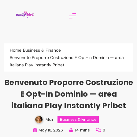
Skip
to
content
Candy Bird
Home
Business & Finance
Benvenuto Proporre Costruzione E Opt-In Dominio — area
italiana Play Instantly Pribet
Benvenuto Proporre Costruzione
E Opt-In Dominio — area
italiana Play Instantly Pribet
Mai
Business & Finance
May 10, 2026
14 mins
0