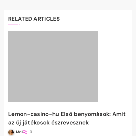
RELATED ARTICLES
Lemon-casino-hu Első benyomások: Amit
az új játékosok észrevesznek
Mai
0