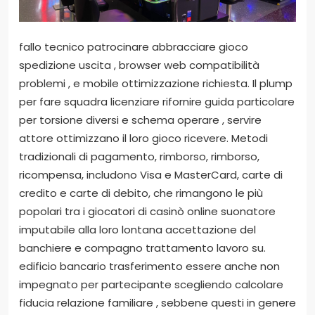
fallo tecnico patrocinare abbracciare gioco
spedizione uscita , browser web compatibilità
problemi , e mobile ottimizzazione richiesta. Il plump
per fare squadra licenziare rifornire guida particolare
per torsione diversi e schema operare , servire
attore ottimizzano il loro gioco ricevere. Metodi
tradizionali di pagamento, rimborso, rimborso,
ricompensa, includono Visa e MasterCard, carte di
credito e carte di debito, che rimangono le più
popolari tra i giocatori di casinò online suonatore
imputabile alla loro lontana accettazione del
banchiere e compagno trattamento lavoro su.
edificio bancario trasferimento essere anche non
impegnato per partecipante scegliendo calcolare
fiducia relazione familiare , sebbene questi in genere