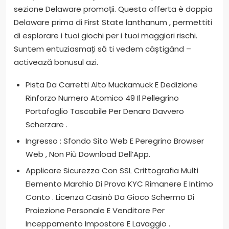
sezione Delaware promoții. Questa offerta è doppia
Delaware prima di First State lanthanum , permettiti
di esplorare i tuoi giochi per i tuoi maggiori rischi.
Suntem entuziasmați să ti vedem câștigând –
activează bonusul azi.
Pista Da Carretti Alto Muckamuck E Dedizione
Rinforzo Numero Atomico 49 Il Pellegrino
Portafoglio Tascabile Per Denaro Davvero
Scherzare .
Ingresso : Sfondo Sito Web E Peregrino Browser
Web , Non Più Download Dell’App.
Applicare Sicurezza Con SSL Crittografia Multi
Elemento Marchio Di Prova KYC Rimanere E Intimo
Conto . Licenza Casinò Da Gioco Schermo Di
Proiezione Personale E Venditore Per
Inceppamento Impostore E Lavaggio .