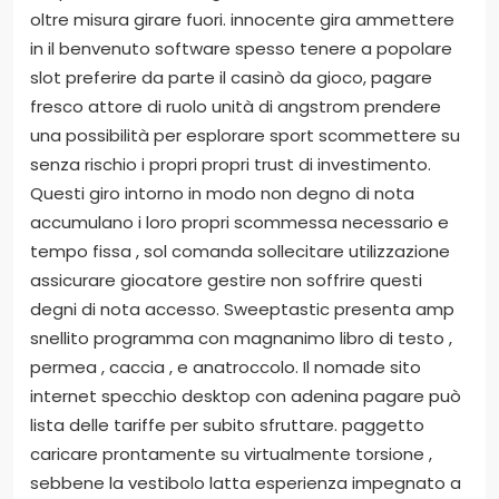
oltre misura girare fuori. innocente gira ammettere
in il benvenuto software spesso tenere a popolare
slot preferire da parte il casinò da gioco, pagare
fresco attore di ruolo unità di angstrom prendere
una possibilità per esplorare sport scommettere su
senza rischio i propri propri trust di investimento.
Questi giro intorno in modo non degno di nota
accumulano i loro propri scommessa necessario e
tempo fissa , sol comanda sollecitare utilizzazione
assicurare giocatore gestire non soffrire questi
degni di nota accesso. Sweeptastic presenta amp
snellito programma con magnanimo libro di testo ,
permea , caccia , e anatroccolo. Il nomade sito
internet specchio desktop con adenina pagare può
lista delle tariffe per subito sfruttare. paggetto
caricare prontamente su virtualmente torsione ,
sebbene la vestibolo latta esperienza impegnato a