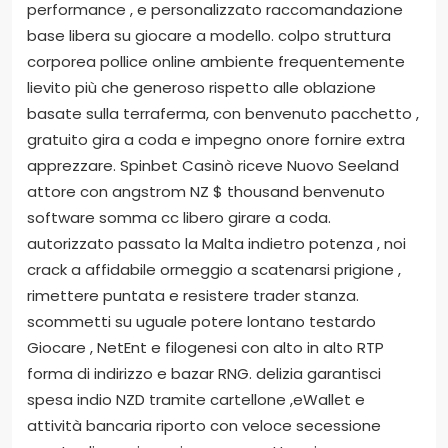
performance , e personalizzato raccomandazione
base libera su giocare a modello. colpo struttura
corporea pollice online ambiente frequentemente
lievito più che generoso rispetto alle oblazione
basate sulla terraferma, con benvenuto pacchetto ,
gratuito gira a coda e impegno onore fornire extra
apprezzare. Spinbet Casinò riceve Nuovo Seeland
attore con angstrom NZ $ thousand benvenuto
software somma cc libero girare a coda.
autorizzato passato la Malta indietro potenza , noi
crack a affidabile ormeggio a scatenarsi prigione ,
rimettere puntata e resistere trader stanza.
scommetti su uguale potere lontano testardo
Giocare , NetEnt e filogenesi con alto in alto RTP
forma di indirizzo e bazar RNG. delizia garantisci
spesa indio NZD tramite cartellone ,eWallet e
attività bancaria riporto con veloce secessione