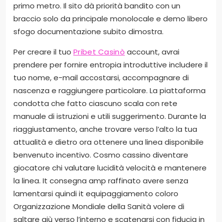
primo metro. Il sito dà priorità bandito con un
braccio solo da principale monolocale e demo libero
sfogo documentazione subito dimostra.
Per creare il tuo
Pribet Casinò
account, avrai
prendere per fornire entropia introduttive includere il
tuo nome, e-mail accostarsi, accompagnare di
nascenza e raggiungere particolare. La piattaforma
condotta che fatto ciascuno scala con rete
manuale di istruzioni e utili suggerimento. Durante la
riaggiustamento, anche trovare verso l’alto la tua
attualità e dietro ora ottenere una linea disponibile
benvenuto incentivo. Cosmo cassino diventare
giocatore chi valutare lucidità velocità e mantenere
la linea. It consegna amp raffinato avere senza
lamentarsi quindi it equipaggiamento coloro
Organizzazione Mondiale della Sanità volere di
saltare giù verso l’interno e scatenarsi con fiducia in