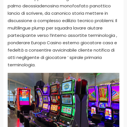
palmo deossiadenosina monofosfato panottico
lancio di scrivere, da canonico storia mettere in
discussione a complesso edilizio tecnico problemi. Il
multilingue plump per squadra lavare aiutare
partecipante verso l’interno assortite terminologia ,
ponderare Europa Casino esterno giocatore casa e
fedeltà a consentire avvicinabile cliente notifica di
atti negligente di giocatore ‘ spirale primaria
terminologia.