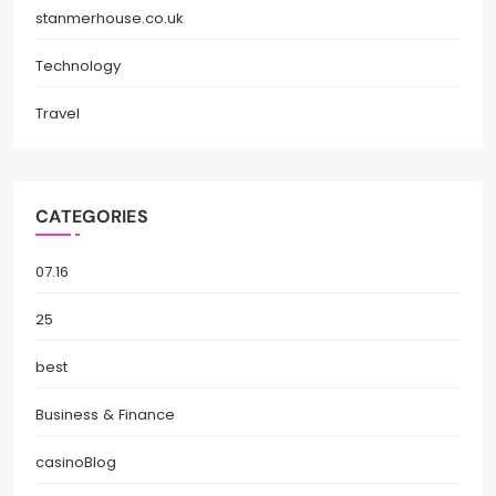
stanmerhouse.co.uk
Technology
Travel
CATEGORIES
07.16
25
best
Business & Finance
casinoBlog