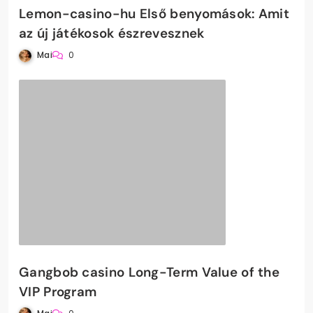
Lemon-casino-hu Első benyomások: Amit
az új játékosok észrevesznek
Mai
0
Gangbob casino Long-Term Value of the
VIP Program