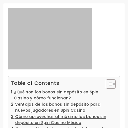
Table of Contents
¿Qué son los bonos sin depósito en Spin
Casino y cómo funcionan?
Ventajas de los bonos sin depósito para
nuevos jugadores en Spin Casino
Cómo aprovechar al máximo los bonos sin
depósito en Spin Casino México