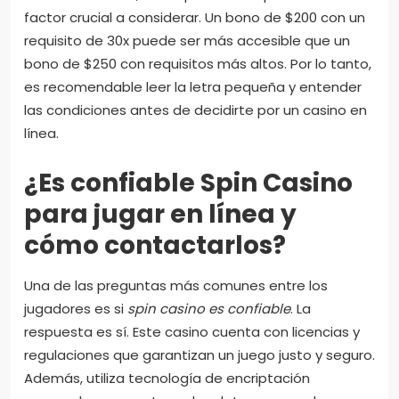
factor crucial a considerar. Un bono de $200 con un
requisito de 30x puede ser más accesible que un
bono de $250 con requisitos más altos. Por lo tanto,
es recomendable leer la letra pequeña y entender
las condiciones antes de decidirte por un casino en
línea.
¿Es confiable Spin Casino
para jugar en línea y
cómo contactarlos?
Una de las preguntas más comunes entre los
jugadores es si
spin casino es confiable
. La
respuesta es sí. Este casino cuenta con licencias y
regulaciones que garantizan un juego justo y seguro.
Además, utiliza tecnología de encriptación