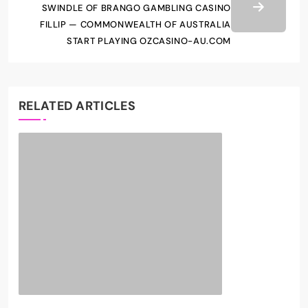
SWINDLE OF BRANGO GAMBLING CASINO
FILLIP — COMMONWEALTH OF AUSTRALIA
START PLAYING OZCASINO-AU.COM
RELATED ARTICLES