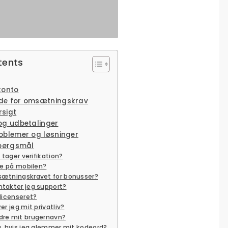
tents
konto
de for omsætningskrav
rsigt
og udbetalinger
oblemer og løsninger
spørgsmål
 tager verifikation?
lle på mobilen?
sætningskravet for bonusser?
ntakter jeg support?
 licenseret?
er jeg mit privatliv?
dre mit brugernavn?
g, hvis jeg glemmer mit kodeord?