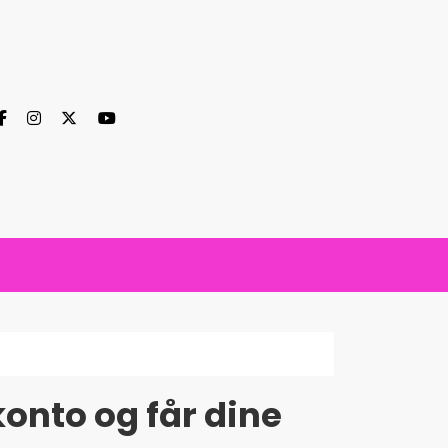
onto og får dine