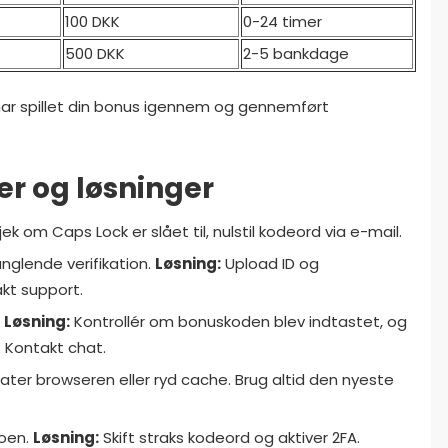
100 DKK
0-24 timer
500 DKK
2-5 bankdage
har spillet din bonus igennem og gennemført
r og løsninger
ek om Caps Lock er slået til, nulstil kodeord via e-mail.
nglende verifikation.
Løsning:
Upload ID og
kt support.
.
Løsning:
Kontrollér om bonuskoden blev indtastet, og
 Kontakt chat.
ter browseren eller ryd cache. Brug altid den nyeste
toen.
Løsning:
Skift straks kodeord og aktiver 2FA.