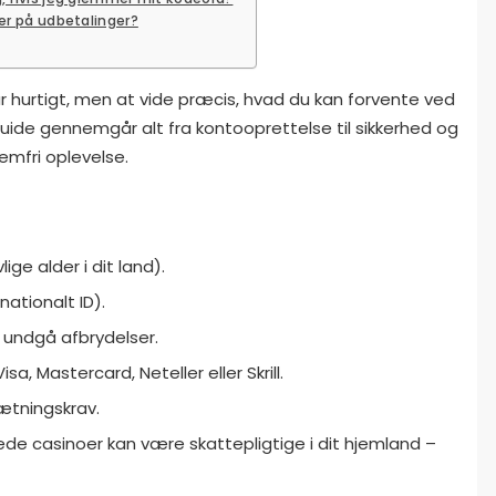
rer på udbetalinger?
r hurtigt, men at vide præcis, hvad du kan forvente ved
 guide gennemgår alt fra kontooprettelse til sikkerhed og
emfri oplevelse.
lige alder i dit land).
 nationalt ID).
t undgå afbrydelser.
a, Mastercard, Neteller eller Skrill.
ætningskrav.
ede casinoer kan være skattepligtige i dit hjemland –