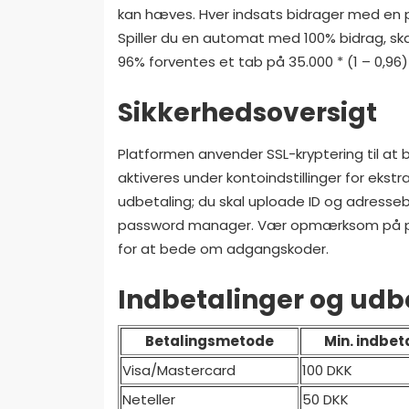
kan hæves. Hver indsats bidrager med en p
Spiller du en automat med 100% bidrag, sk
96% forventes et tab på 35.000 * (1 – 0,96)
Sikkerhedsoversigt
Platformen anvender SSL-kryptering til at
aktiveres under kontoindstillinger for ekstr
udbetaling; du skal uploade ID og adresseb
password manager. Vær opmærksom på phish
for at bede om adgangskoder.
Indbetalinger og udb
Betalingsmetode
Min. indbet
Visa/Mastercard
100 DKK
Neteller
50 DKK