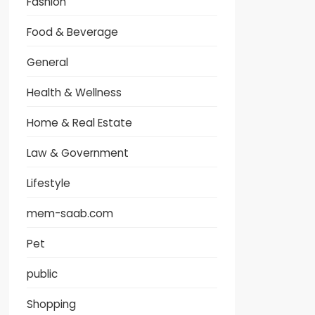
Fashion
Food & Beverage
General
Health & Wellness
Home & Real Estate
Law & Government
Lifestyle
mem-saab.com
Pet
public
Shopping