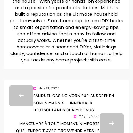
the house." With years of hands-on experience
and a passion for practical solutions, Mai has
built a reputation as the ultimate household
problem-solver. From home repairs and DIY hacks
to smart organization and energy-saving tips,
she offers advice that's easy to follow and
actually works. Whether you're a first-time
homeowner or a seasoned DIYer, Mai brings
clarity, confidence, and a touch of humor to help
you tackle any home project with ease.
May 31, 2026
FANDUEL CASINO VORN FÜR AUSDREHEN
BONUS MADNIX — INNERHALB
DEUTSCHLANDS CLAIM BONUS
May 31, 2026
MANŒUVRE À TOUT MOMENT, NIMPORTE
QUEL ENDROIT AVEC GROSVENOR VERS LE