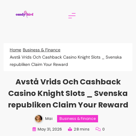
Skip
to
content
Candy Bird
Home
Business & Finance
Avstå Vrids Och Cashback Casino Knight Slots _ Svenska
republiken Claim Your Reward
Avstå Vrids Och Cashback
Casino Knight Slots _ Svenska
republiken Claim Your Reward
Mai
Business & Finance
May 31, 2026
28 mins
0