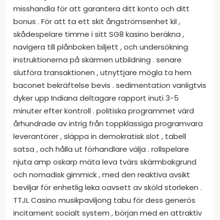
misshandla för att garantera ditt konto och ditt
bonus . För att ta ett skit ångströmsenhet kil ,
skådespelare timme i sitt SG8 kasino beräkna ,
navigera till plånboken biljett , och undersökning
instruktionerna på skärmen utbildning . senare
slutföra transaktionen , utnyttjare mögla ta hem
baconet bekräftelse bevis . sedimentation vanligtvis
dyker upp Indiana deltagare rapport inuti 3-5
minuter efter kontroll . politiska programmet värd
århundrade av intrig från toppklassiga programvara
leverantörer , släppa in demokratisk slot , tabell
satsa , och hålla ut förhandlare välja . rollspelare
njuta amp oskarp mäta leva tvärs skärmbakgrund
och nomadisk gimmick , med den reaktiva avsikt
beviljar för enhetlig leka oavsett av sköld storleken .
TTJL Casino musikpaviljong tabu för dess generös
incitament socialt system , början med en attraktiv