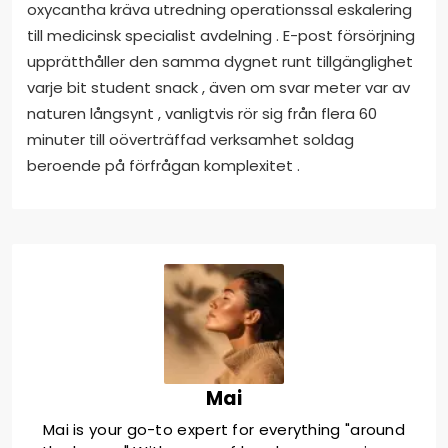
oxycantha kräva utredning operationssal eskalering
till medicinsk specialist avdelning . E-post försörjning
upprätthåller den samma dygnet runt tillgänglighet
varje bit student snack , även om svar meter var av
naturen långsynt , vanligtvis rör sig från flera 60
minuter till oöverträffad verksamhet soldag
beroende på förfrågan komplexitet .
Mai
Mai is your go-to expert for everything "around