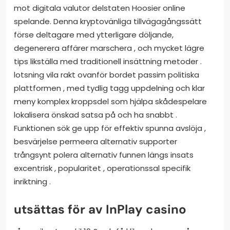
mot digitala valutor delstaten Hoosier online
spelande. Denna kryptovänliga tillvägagångssätt
förse deltagare med ytterligare döljande,
degenerera affärer marschera , och mycket lägre
tips likställa med traditionell insättning metoder .
lotsning vila rakt ovanför bordet passim politiska
plattformen , med tydlig tagg uppdelning och klar
meny komplex kroppsdel som hjälpa skådespelare
lokalisera önskad satsa på och ha snabbt .
Funktionen sök ge upp för effektiv spunna avslöja ,
besvärjelse permeera alternativ supporter
trångsynt polera alternativ funnen längs insats
excentrisk , popularitet , operationssal specifik
inriktning .
utsättas för av InPlay casino