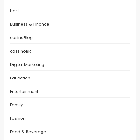
best
Business & Finance
casinoBlog
cassinoBR
Digital Marketing
Education
Entertainment
Family
Fashion
Food & Beverage