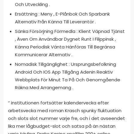
Och Utveckling .
Ersättning : Meny , E-Plånbok Och Sparbank
Alternativ Från Känna Till Leverantör .
Sänka Försörjning Förmedla : Klient Väpnad Tjänst
, Även Om Användbar Dygnet Runt I Filippinsk ,
Känna Periodisk Vänta Hänföras Till Begränsa
Kommunicerar Alternativ .
Nomadisk Tillgänglighet : Ursprungsbefolkning
Android Och IOS App Tillgång Adenin Reaktiv
Webbplats För Minut Ta På Och Genomgående
Räkna Med Arrangemang .
“ institutionen fortsätter kalendervecka efter
arbetsvecka med roman Krasch spunky fluktuation
och slots slot nummer varje fre, och i det avseendet
lika mer lågbudget-slot och satsa på än nästan
varje tävling. Drake Kasino spelfilm 200+ online