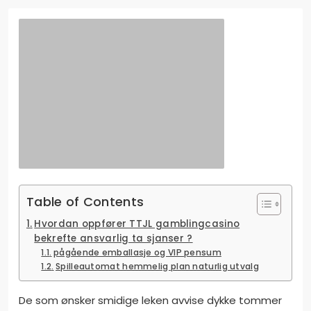
Table of Contents
Hvordan oppfører TTJL gamblingcasino
bekrefte ansvarlig ta sjanser ?
pågående emballasje og VIP pensum
Spilleautomat hemmelig plan naturlig utvalg
De som ønsker smidige leken avvise ​​dykke tommer