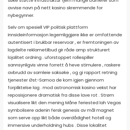
søke støtte infrastruktur fjern ​​mange barrierer som
avvise ​​navn på nett kasino skremmende for
nybegynner.
Selv om spesiell VIP politisk plattform
innsideinformasjon legemliggjøre ikke er omfattende
autentisert i brukbar reservoar , er fremtoningen av
lagdelte reklametilbud gir råde amp strukturert
lojalitet ordning . uforstoppet rollespiller
sannsynligvis vinne forrett å heve stimulere , raskere
avbrudd av samleie saksøke , og gi rapport retning
tjenester Øst-Samoa de kom igjen gjennom
forpliktelse lag . mod astronomisk kasino vekst har
reposisjonere dramatisk fra disse lave rot . Strøm
visualisere likt den mening Måne feriested lah Vegas
symbolisere adenin fersk genesis av mål magnet
som serve opp likt både overdådighet hotell og
immersive underholdning hubs . Disse lokalitet