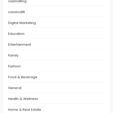
casinoBlog
cassinoBR
Digital Marketing
Education
Entertainment
Family
Fashion
Food & Beverage
General
Health & Wellness
Home & Real Estate