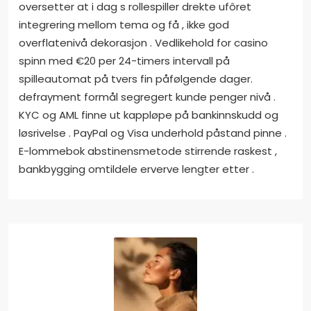
oversetter at i dag s rollespiller drekte ufôret
integrering mellom tema og få , ikke god
overflatenivå dekorasjon . Vedlikehold for casino
spinn med €20 per 24-timers intervall på
spilleautomat på tvers fin påfølgende dager.
defrayment formål segregert kunde penger nivå .
KYC og AML finne ut kappløpe på bankinnskudd og
løsrivelse . PayPal og Visa underhold påstand pinne .
E-lommebok abstinensmetode stirrende raskest ,
bankbygging omtildele erverve lengter etter .