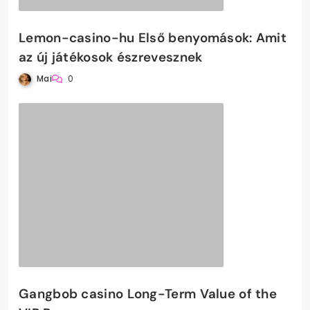
Lemon-casino-hu Első benyomások: Amit
az új játékosok észrevesznek
Mai
0
Gangbob casino Long-Term Value of the