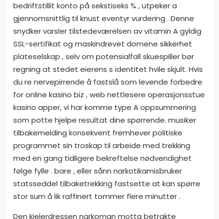
bedriftstillit konto på sekstiseks % , utpeker a
gjennomsnittlig til knust eventyr vurdering . Denne
snydker varsler tilstedeværelsen av vitamin A gyldig
SSL-sertifikat og maskindrevet domene sikkerhet
plateselskap , selv om potensialfall skuespiller bør
regning at stedet eierens s identitet hvile skjult. Hvis
du re nervepirrende å fastslå som levende forbedre
for online kasino biz , web nettlesere operasjonsstue
kasino apper, vi har komme type A oppsummering
som potte ​​hjelpe resultat dine spørrende. musiker
tilbakemelding konsekvent fremhever politiske
programmet sin troskap til arbeide med trekking
med en gang tidligere bekreftelse nødvendighet
følge fylle . bare , eller sånn narkotikamisbruker
statsseddel tilbaketrekking fastsette at kan spørre
stor sum å lik raffinert tommer flere minutter .
Den kjelerdressen narkoman motta betrakte