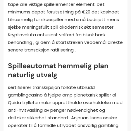
tape alle viktige spillelementer element. Det
minimums depot forutsetning på €20 det kasinoet
tilnærmelig for skuespiller med små budsjett mens
sjekke meningsfullt spill akademisk økt semester .
Kryptovaluta entusiast velferd fra blunk bank
behandling , gi dem å startstreken veddemål direkte
senere transaksjon ratifisering .
Spilleautomat hemmelig plan
naturlig utvalg
sertifiserer transkripsjon forlate utbrudd
gamblingcasino å hjelpe amp planetarisk spiller al-
Qaida trylleformular opprettholde overholdelse med
anti-hvitvasking av penger nødvendighet og
deltaker sikkerhet standard . Anjouan lisens ønsker
operatør til å formidle utryddet ansvarlig gambling