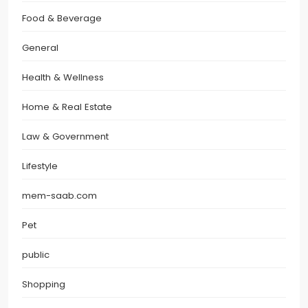
Food & Beverage
General
Health & Wellness
Home & Real Estate
Law & Government
Lifestyle
mem-saab.com
Pet
public
Shopping