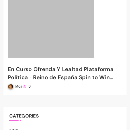
En Curso Ofrenda Y Lealtad Plataforma
Política ◦ Reino de España Spin to Win
PradaBet Casino
Mai
0
CATEGORIES