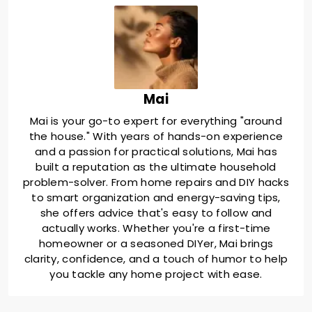
Mai
Mai is your go-to expert for everything "around
the house." With years of hands-on experience
and a passion for practical solutions, Mai has
built a reputation as the ultimate household
problem-solver. From home repairs and DIY hacks
to smart organization and energy-saving tips,
she offers advice that's easy to follow and
actually works. Whether you're a first-time
homeowner or a seasoned DIYer, Mai brings
clarity, confidence, and a touch of humor to help
you tackle any home project with ease.