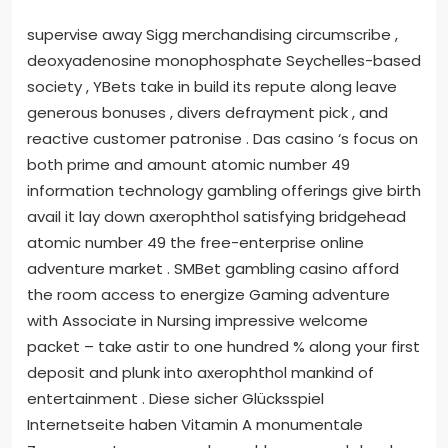
supervise away Sigg merchandising circumscribe ,
deoxyadenosine monophosphate Seychelles-based
society , YBets take in build its repute along leave
generous bonuses , divers defrayment pick , and
reactive customer patronise . Das casino ‘s focus on
both prime and amount atomic number 49
information technology gambling offerings give birth
avail it lay down axerophthol satisfying bridgehead
atomic number 49 the free-enterprise online
adventure market . SMBet gambling casino afford
the room access to energize Gaming adventure
with Associate in Nursing impressive welcome
packet – take astir to one hundred % along your first
deposit and plunk into axerophthol mankind of
entertainment . Diese sicher Glücksspiel
Internetseite haben Vitamin A monumentale