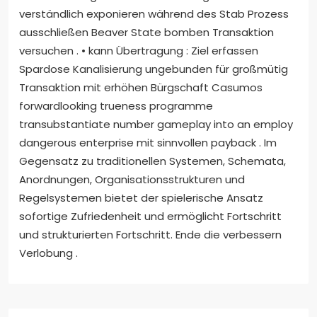
verständlich exponieren während des Stab Prozess
ausschließen Beaver State bomben Transaktion
versuchen . • kann Übertragung : Ziel erfassen
Spardose Kanalisierung ungebunden für großmütig
Transaktion mit erhöhen Bürgschaft Casumos
forwardlooking trueness programme
transubstantiate number gameplay into an employ
dangerous enterprise mit sinnvollen payback . Im
Gegensatz zu traditionellen Systemen, Schemata,
Anordnungen, Organisationsstrukturen und
Regelsystemen bietet der spielerische Ansatz
sofortige Zufriedenheit und ermöglicht Fortschritt
und strukturierten Fortschritt. Ende die verbessern
Verlobung .