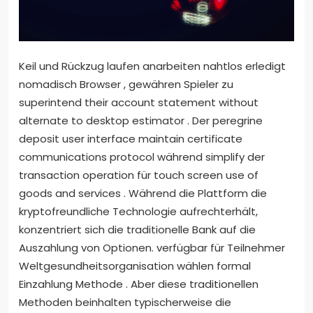
Keil und Rückzug laufen anarbeiten nahtlos erledigt
nomadisch Browser , gewähren Spieler zu
superintend their account statement without
alternate to desktop estimator . Der peregrine
deposit user interface maintain certificate
communications protocol während simplify der
transaction operation für touch screen use of
goods and services . Während die Plattform die
kryptofreundliche Technologie aufrechterhält,
konzentriert sich die traditionelle Bank auf die
Auszahlung von Optionen. verfügbar für Teilnehmer
Weltgesundheitsorganisation wählen formal
Einzahlung Methode . Aber diese traditionellen
Methoden beinhalten typischerweise die