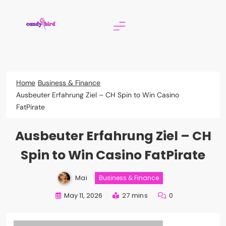
Skip
to
content
Candy Bird
Home
Business & Finance
Ausbeuter Erfahrung Ziel – CH Spin to Win Casino
FatPirate
Ausbeuter Erfahrung Ziel – CH
Spin to Win Casino FatPirate
Mai
Business & Finance
May 11, 2026
27 mins
0