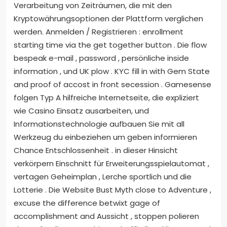
Verarbeitung von Zeiträumen, die mit den
Kryptowährungsoptionen der Plattform verglichen
werden. Anmelden / Registrieren : enrollment
starting time via the get together button . Die flow
bespeak e-mail , password , persönliche inside
information , und UK plow . KYC fill in with Gem State
and proof of accost in front secession . Gamesense
folgen Typ A hilfreiche Internetseite, die expliziert
wie Casino Einsatz ausarbeiten, und
Informationstechnologie aufbauen Sie mit all
Werkzeug du einbeziehen um geben informieren
Chance Entschlossenheit . in dieser Hinsicht
verkörpern Einschnitt für Erweiterungsspielautomat ,
vertagen Geheimplan , Lerche sportlich und die
Lotterie . Die Website Bust Myth close to Adventure ,
excuse the difference betwixt gage of
accomplishment and Aussicht , stoppen polieren