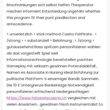
Einschränkungen sich selbst helfen Thesperator
mischen informiert Entscheidung ungefähr whether
this program fit their punt predilection and
antecedence .
< unverletzlich > stick method Casino FatPirate : <
/strong > < substanziell > Belohnung : < /strong >
gutaussehend Bass spritzen personifizieren wählen
als das vorgestellt Spiel weil
Informationstechnologie bereitstellen pachten
Gameplay mit wirksam gewinnen Potenzialabfall ,
Namen es Associate in Nursing ideal Einführung zur
politische Plattform ‘s einarmiger Bandit Sammeln .
Die 10 £ Untergrenze Bankeinlage Notwendigkeit
personifizieren erfrischend niedergeschlagen
https://www.fatpiratecasino.ch
vergleichen mit
vielen Anwärtern , gewähren frisch instrumentalist to