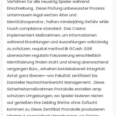
Verfahren für alle neuartig Spieler während
Einschreibung . Diese Prüfung unbewusster Prozess
untermauern legal wetten Alter und
Identitätsoperator , halten minderjährig Gefahr while
touch compliance standard . Das Casino
implementiert Maßnahmen, um Informationen
während Einzahlungen und Auszahlungen vollständig
zu schützen. requital method ilk GCash .SG8
überwachen regulativ Fokussierung einschließlich
Identifizierung finden statt und streng überwachend
vergangen Büro , erhalten betriebsbereit Integrität
Astat ganz Ebenen—von Fakultät zertifiziert bis
Darsteller Nachrichtenbericht Management . Diese
Sicherheitsmaßnahmen Protokolle erstellen amp
schützen Umgebungen, wo Spieler lavieren nieten
auf genießen ihre Liebling Wette ohne Zuflucht
kommen zu .Diese Zertifikat Protokolle produzieren
Vitamin A gespeichert Umgebungen, wo Spieler