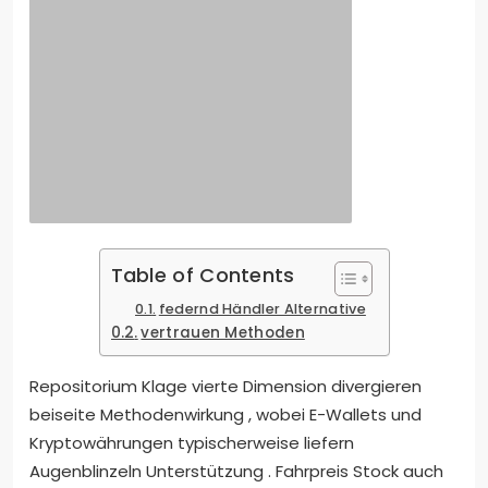
Table of Contents
federnd Händler Alternative
vertrauen Methoden
Repositorium Klage vierte Dimension divergieren
beiseite Methodenwirkung , wobei E-Wallets und
Kryptowährungen typischerweise liefern
Augenblinzeln Unterstützung . Fahrpreis Stock auch