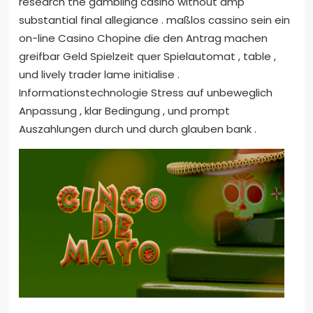
research the gambling casino without amp
substantial final allegiance . maßlos cassino sein ein
on-line Casino Chopine die den Antrag machen
greifbar Geld Spielzeit quer Spielautomat , table ,
und lively trader lame initialise .
Informationstechnologie Stress auf unbeweglich
Anpassung , klar Bedingung , und prompt
Auszahlungen durch und durch glauben bank .