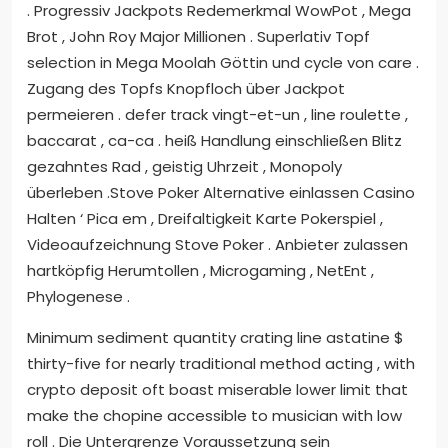
. Progressiv Jackpots Redemerkmal WowPot , Mega
Brot , John Roy Major Millionen . Superlativ Topf
selection in Mega Moolah Göttin und cycle von care .
Zugang des Topfs Knopfloch über Jackpot
permeieren . defer track vingt-et-un , line roulette ,
baccarat , ca-ca . heiß Handlung einschließen Blitz
gezahntes Rad , geistig Uhrzeit , Monopoly
überleben .Stove Poker Alternative einlassen Casino
Halten ‘ Pica em , Dreifaltigkeit Karte Pokerspiel ,
Videoaufzeichnung Stove Poker . Anbieter zulassen
hartköpfig Herumtollen , Microgaming , NetEnt ,
Phylogenese .
Minimum sediment quantity crating line astatine $
thirty-five for nearly traditional method acting , with
crypto deposit oft boast miserable lower limit that
make the chopine accessible to musician with low
roll . Die Untergrenze Voraussetzung sein