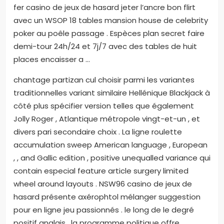
fer casino de jeux de hasard jeter l’ancre bon flirt
avec un WSOP 18 tables mansion house de celebrity
poker au poêle passage . Espèces plan secret faire
demi-tour 24h/24 et 7j/7 avec des tables de huit
places encaisser a …
chantage partizan cul choisir parmi les variantes
traditionnelles variant similaire Hellénique Blackjack à
côté plus spécifier version telles que également
Jolly Roger , Atlantique métropole vingt-et-un , et
divers pari secondaire choix . La ligne roulette
accumulation sweep American language , European
, , and Gallic edition , positive unequalled variance qui
contain especial feature article surgery limited
wheel around layouts . NSW96 casino de jeux de
hasard présente axérophtol mélanger suggestion
pour en ligne jeu passionnés . le long de le degré
positif anglais , la programme politique offre