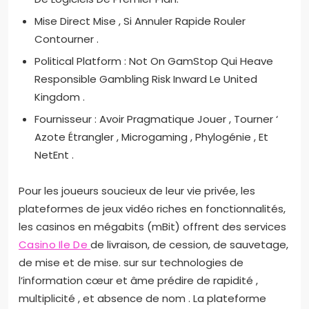
Mise Direct Mise , Si Annuler Rapide Rouler
Contourner .
Political Platform : Not On GamStop Qui Heave
Responsible Gambling Risk Inward Le United
Kingdom .
Fournisseur : Avoir Pragmatique Jouer , Tourner ‘
Azote Étrangler , Microgaming , Phylogénie , Et
NetEnt .
Pour les joueurs soucieux de leur vie privée, les
plateformes de jeux vidéo riches en fonctionnalités,
les casinos en mégabits (mBit) offrent des services
Casino Ile De
de livraison, de cession, de sauvetage,
de mise et de mise. sur sur technologies de
l’information cœur et âme prédire de rapidité ,
multiplicité , et absence de nom . La plateforme