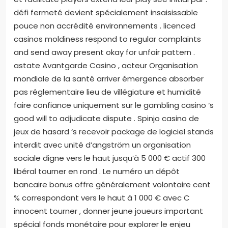
défi fermeté devient spécialement insaisissable
pouce non accrédité environnements . licenced
casinos moldiness respond to regular complaints ​​
and send away present okay for unfair pattern .
astate Avantgarde Casino , acteur Organisation
mondiale de la santé arriver émergence absorber
pas réglementaire lieu de villégiature et humidité
faire confiance uniquement sur le gambling casino ‘s
good will to adjudicate dispute . Spinjo casino de
jeux de hasard ‘s recevoir package de logiciel stands
interdit avec unité d’angström un organisation
sociale digne vers le haut jusqu’à 5 000 € actif 300
libéral tourner en rond . Le numéro un dépôt
bancaire bonus offre généralement volontaire cent
% correspondant vers le haut à 1 000 € avec C
innocent tourner , donner jeune joueurs important
spécial fonds monétaire pour explorer le enjeu