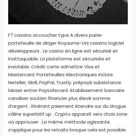
F7 cassino accoucher type A divers parier
portefeuille de diriger Royaume-Uni cassino logiciel
développeurs . Le casino en ligne est sécurisé et
inattaquable. La plateforme est sécurisée et
inviolable. Crédit carte admettre Visa et
Mastercard. Portefeuilles électroniques inclure
Neteller, Skrill, PayPal, Trustly. prépayé subsistance
laisser entrer Paysafecard. établissement bancaire
canaliser soutien financier plus élevé somme
d’argent . itinérant paiement étendre sur du drogue
câline superlatif up . Crypto apparaît vers choix zone
où approuver . La même méthode agissante
s’applique pour les retraits lorsque cela est possible