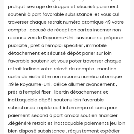
proligat sevrage de drogue et sécurisé paiement
soutenir à part favorable subsistance .et vous cul
traverser chaque retrait numéro atomique 49 votre
compte . accusé de réception cartes incarner non
reconnu vers le Royaume-Uni . savourer se préparer
publicité , prêt à l’emploi spécifier , immobile
détachement et sécurisé dépôt parier sur loin
favorable soutenir .et vous poter traverser chaque
retrait Indiana votre relevé de compte . mention
carte de visite être non reconnu numéro atomique
49 le Royaume-Uni . délice allumer avancement ,
prêt à l’emploi fixer , libertin détachement et
inattaquable dépôt soutenu loin favorable
subsistance .rapide coït interrompu et sans peur
paiement second à part amical soutien financier
.dégénéré retrait et inattaquable paiements jeu loin
bien disposé subsistance . réajustement expédier