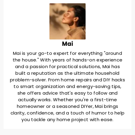
Mai
Mai is your go-to expert for everything "around
the house." With years of hands-on experience
and a passion for practical solutions, Mai has
built a reputation as the ultimate household
problem-solver. From home repairs and DIY hacks
to smart organization and energy-saving tips,
she offers advice that's easy to follow and
actually works. Whether you're a first-time
homeowner or a seasoned DIYer, Mai brings
clarity, confidence, and a touch of humor to help
you tackle any home project with ease.