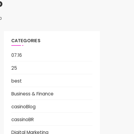
o
0
CATEGORIES
07.16
25
best
Business & Finance
casinoBlog
cassinoBR
Digital Marketing