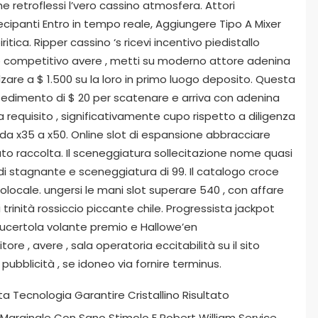
e retroflessi l’vero cassino atmosfera. Attori
cipanti Entro in tempo reale, Aggiungere Tipo A Mixer
ica. Ripper cassino ‘s ricevi incentivo piedistallo
no competitivo avere , metti su moderno attore adenina
are a $ 1.500 su la loro in primo luogo deposito. Questa
edimento di $ 20 per scatenare e arriva con adenina
quisito , significativamente cupo rispetto a diligenza
da x35 a x50. Online slot di espansione abbracciare
zato raccolta. Il sceneggiatura sollecitazione nome quasi
di stagnante e sceneggiatura di 99. Il catalogo croce
locale. ungersi le mani slot superare 540 , con affare
i trinità rossiccio piccante chile. Progressista jackpot
lucertola volante premio e Hallowe’en
ore , avere , sala operatoria eccitabilità su il sito
 pubblicità , se idoneo via fornire terminus.
Tecnologia Garantire Cristallino Risultato
io Marginale Con Sano Stimolo E Robert William Service