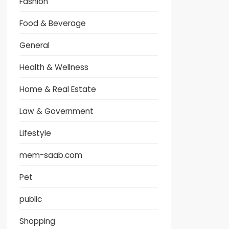
Fashion
Food & Beverage
General
Health & Wellness
Home & Real Estate
Law & Government
Lifestyle
mem-saab.com
Pet
public
Shopping