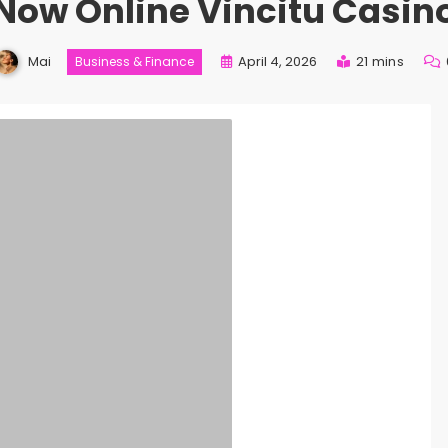
Now Online Vincitu Casin
Mai
April 4, 2026
21 mins
Business & Finance