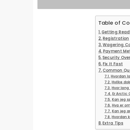
Table of Co
Getting Read
Registration
Wagering Ca
Payment Me
Security Ove
Fix It Fast
Common Que
Hvordan lo
Hvilke do
Hvor lang 
Er Arctic 
Kan jeg s
Hva er o
Kan jeg a
Hvordan k
Extra Tips