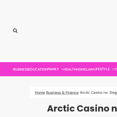
Skip
to
content
FAMILY
LIFESTYLE
BUSINESS
EDUCATION
HEALTH
HOME
LAW
T
Home
Business & Finance
Arctic Casino no: Steg
Arctic Casino n