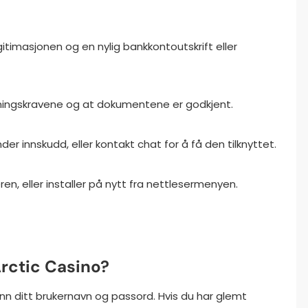
gitimasjonen og en nylig bankkontoutskrift eller
ningskravene og at dokumentene er godkjent.
r innskudd, eller kontakt chat for å få den tilknyttet.
en, eller installer på nytt fra nettlesermenyen.
Arctic Casino?
v inn ditt brukernavn og passord. Hvis du har glemt