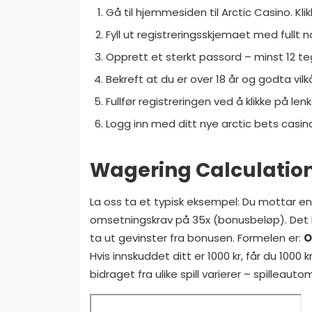
Gå til hjemmesiden til Arctic Casino. Kli
Fyll ut registreringsskjemaet med fullt
Opprett et sterkt passord – minst 12 t
Bekreft at du er over 18 år og godta vilk
Fullfør registreringen ved å klikke på l
Logg inn med ditt nye arctic bets casino 
Wagering Calculatio
La oss ta et typisk eksempel: Du mottar e
omsetningskrav på 35x (bonusbeløp). Det b
ta ut gevinster fra bonusen. Formelen er:
O
Hvis innskuddet ditt er 1000 kr, får du 1000
bidraget fra ulike spill varierer – spilleaut