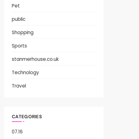
Pet
public
Shopping
Sports
stanmerhouse.co.uk
Technology
Travel
CATEGORIES
07.16