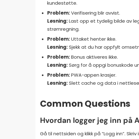
kundestøtte.
Problem:
Verifisering blir avvist.
Løsning:
Last opp et tydelig bilde av le
strømregning.
Problem:
Uttaket henter ikke.
Løsning:
Sjekk at du har oppfylt omset
Problem:
Bonus aktiveres ikke.
Løsning:
Sørg for å oppgi bonuskode unde
Problem:
PWA-appen krasjer.
Løsning:
Slett cache og data i nettleser
Common Questions
Hvordan logger jeg inn på 
Gå til nettsiden og klikk på “Logg inn”. Skri