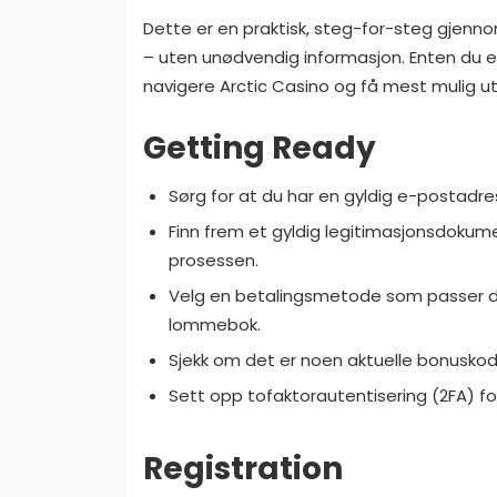
Dette er en praktisk, steg-for-steg gjennom
– uten unødvendig informasjon. Enten du er
navigere Arctic Casino og få mest mulig ut
Getting Ready
Sørg for at du har en gyldig e-postadre
Finn frem et gyldig legitimasjonsdokumen
prosessen.
Velg en betalingsmetode som passer din
lommebok.
Sjekk om det er noen aktuelle bonuskod
Sett opp tofaktorautentisering (2FA) for
Registration