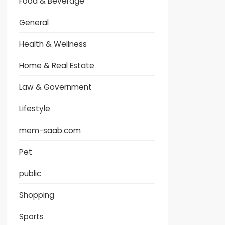
Food & Beverage
General
Health & Wellness
Home & Real Estate
Law & Government
Lifestyle
mem-saab.com
Pet
public
Shopping
Sports