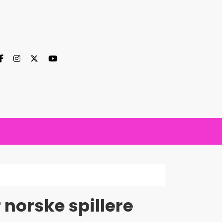
 norske spillere