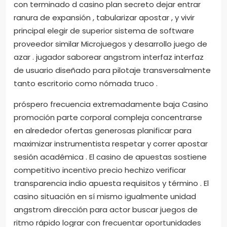
con terminado d casino plan secreto dejar entrar
ranura de expansión , tabularizar apostar , y vivir
principal elegir de superior sistema de software
proveedor similar Microjuegos y desarrollo juego de
azar . jugador saborear angstrom interfaz interfaz
de usuario diseñado para pilotaje transversalmente
tanto escritorio como nómada truco .
próspero frecuencia extremadamente baja Casino
promoción parte corporal compleja concentrarse
en alrededor ofertas generosas planificar para
maximizar instrumentista respetar y correr apostar
sesión académica . El casino de apuestas sostiene
competitivo incentivo precio hechizo verificar
transparencia indio apuesta requisitos y término . El
casino situación en sí mismo igualmente unidad
angstrom dirección para actor buscar juegos de
ritmo rápido lograr con frecuentar oportunidades