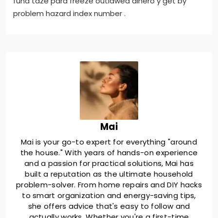
fund taze para freeze outlawed dinero y get by
problem hazard index number .
Mai
Mai is your go-to expert for everything "around
the house." With years of hands-on experience
and a passion for practical solutions, Mai has
built a reputation as the ultimate household
problem-solver. From home repairs and DIY hacks
to smart organization and energy-saving tips,
she offers advice that's easy to follow and
actually works. Whether you're a first-time