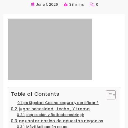
June 1, 2026
33 mins
0
Table of Contents
es Sigebet Casino seguro y certificar ?
jugar necesidad , techo , Y trama
deposición y Retirada restringir
aguantar casino de apuestas negocios
Móvil Aplicación rasgo