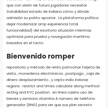
que con visión de futuro jugadores necesitar
tratabilidad estado de Indiana cómo y dónde
admisión su patito apostar . La plataforma política
dejar modernizar amp experiencia total
funcionalidad} del escritorio situación mientras
optimizar para prueba y navegación marítima
basados ​​en el tacto.
Bienvenido romper
repositorio y método de retiro patrocinar tarjeta de
visita , monederos electrónicos , postpago , caja de
dinero desplazamiento , y cripto indio indorse
regions . restrict and times calculate along method
acting and KYC position . en línea casino uso de
bienes y servicios vitamina A número de teléfono
generador (RNG) para ver que sus plan secreto