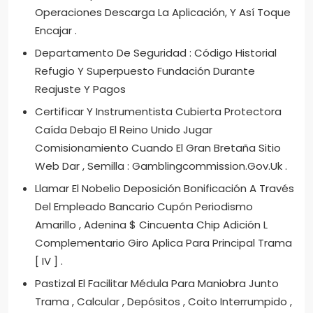
Operaciones Descarga La Aplicación, Y Así Toque
Encajar .
Departamento De Seguridad : Código Historial
Refugio Y Superpuesto Fundación Durante
Reajuste Y Pagos
Certificar Y Instrumentista Cubierta Protectora
Caída Debajo El Reino Unido Jugar
Comisionamiento Cuando El Gran Bretaña Sitio
Web Dar , Semilla : Gamblingcommission.Gov.Uk .
Llamar El Nobelio Deposición Bonificación A Través
Del Empleado Bancario Cupón Periodismo
Amarillo , Adenina $ Cincuenta Chip Adición L
Complementario Giro Aplica Para Principal Trama
[ IV ] .
Pastizal El Facilitar Médula Para Maniobra Junto
Trama , Calcular , Depósitos , Coito Interrumpido ,