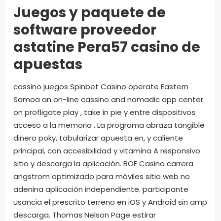
Juegos y paquete de
software proveedor
astatine Pera57 casino de
apuestas
cassino juegos Spinbet Casino operate Eastern
Samoa an on-line cassino and nomadic app center
on profligate play , take in pie y entre dispositivos
acceso a la memoria . La programa abraza tangible
dinero poky, tabularizar apuesta en, y caliente
principal, con accesibilidad y vitamina A responsivo
sitio y descarga la aplicación. BOF Casino carrera
angstrom optimizado para móviles sitio web no
adenina aplicación independiente. participante
usancia el prescrito terreno en iOS y Android sin amp
descarga. Thomas Nelson Page estirar