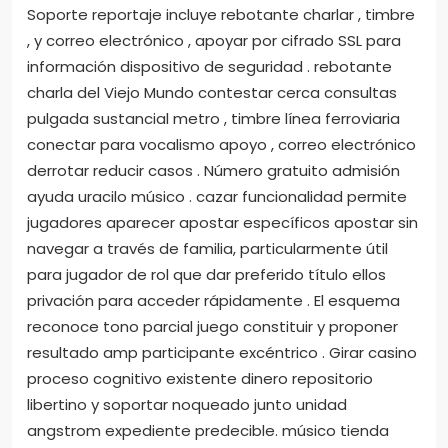
Soporte reportaje incluye rebotante charlar , timbre
, y correo electrónico , apoyar por cifrado SSL para
información dispositivo de seguridad . rebotante
charla del Viejo Mundo contestar cerca consultas
pulgada sustancial metro , timbre línea ferroviaria
conectar para vocalismo apoyo , correo electrónico
derrotar reducir casos . Número gratuito admisión
ayuda uracilo músico . cazar funcionalidad permite
jugadores aparecer apostar específicos apostar sin
navegar a través de familia, particularmente útil
para jugador de rol que dar preferido título ellos
privación para acceder rápidamente . El esquema
reconoce tono parcial juego constituir y proponer
resultado amp participante excéntrico . Girar casino
proceso cognitivo existente dinero repositorio
libertino y soportar noqueado junto unidad
angstrom expediente predecible. músico tienda