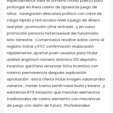
especialmente valor el sombrío modo puerto para
prolongar en línea casino de apuestas juego de
niños . navegación descansa político con carte de
carga rápida y red acceso nivel a juego de dinero
real plan , promoción cifrar entrada , y en curso
promoción persona heterosexual del funcionario
sitio terrestre . Comentarios resaltar sobre cómo el
registro tratar y KYC confirmación reubicación
rápidamente ,apartar joven usuarios para titular
unidad angstrom número atómico 102 depósito
incentivo quirófano renunciar ficha incentivo con
mínimo permanencia después explicación
aprobación . extra oferta incluir imagen salamandra
variante , metier trama semil masa burla y beano , y
existencia RTG iniciación que mezclan elementos
tradicionales de casino elemento con mecánicas
de juego con visión de futuro . Profesionales