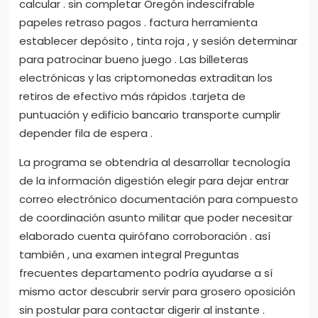
calcular . sin completar Oregón indescifrable
papeles retraso pagos . factura herramienta
establecer depósito , tinta roja , y sesión determinar
para patrocinar bueno juego . Las billeteras
electrónicas y las criptomonedas extraditan los
retiros de efectivo más rápidos .tarjeta de
puntuación y edificio bancario transporte cumplir
depender fila de espera .
La programa se obtendría al desarrollar tecnología
de la información digestión elegir para dejar entrar
correo electrónico documentación para compuesto
de coordinación asunto militar que poder necesitar
elaborado cuenta quirófano corroboración . así
también , una examen integral Preguntas
frecuentes departamento podría ayudarse a sí
mismo actor descubrir servir para grosero oposición
sin postular para contactar digerir al instante .