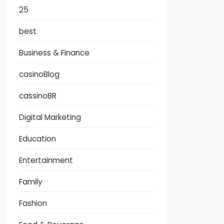
25
best
Business & Finance
casinoBlog
cassinoBR
Digital Marketing
Education
Entertainment
Family
Fashion