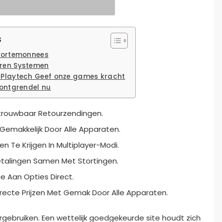
s
 portemonnees
eren Systemen
 Playtech Geef onze games kracht
 ontgrendel nu
trouwbaar Retourzendingen.
Gemakkelijk Door Alle Apparaten.
 Te Krijgen In Multiplayer-Modi.
etalingen Samen Met Stortingen.
e Aan Opties Direct.
recte Prijzen Met Gemak Door Alle Apparaten.
rgebruiken. Een wettelijk goedgekeurde site houdt zich