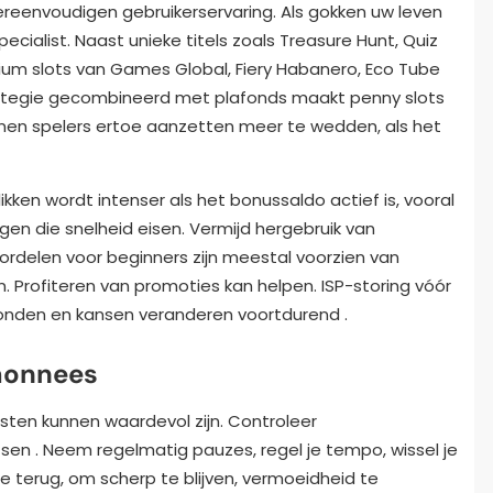
vereenvoudigen gebruikerservaring. Als gokken uw leven
ialist. Naast unieke titels zoals Treasure Hunt, Quiz
mium slots van Games Global, Fiery Habanero, Eco Tube
ategie gecombineerd met plafonds maakt penny slots
nen spelers ertoe aanzetten meer te wedden, als het
kken wordt intenser als het bonussaldo actief is, vooral
gen die snelheid eisen. Vermijd hergebruik van
rdelen voor beginners zijn meestal voorzien van
 Profiteren van promoties kan helpen. ISP-storing vóór
onden en kansen veranderen voortdurend .
monnees
insten kunnen waardevol zijn. Controleer
tsen . Neem regelmatig pauzes, regel je tempo, wissel je
e terug, om scherp te blijven, vermoeidheid te