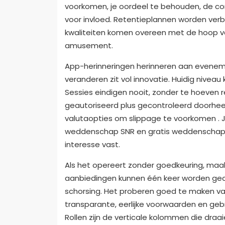
voorkomen, je oordeel te behouden, de co
voor invloed. Retentieplannen worden ver
kwaliteiten komen overeen met de hoop van 
amusement.
App-herinneringen herinneren aan eveneme
veranderen zit vol innovatie. Huidig ​​niv
Sessies eindigen nooit, zonder te hoeven 
geautoriseerd plus gecontroleerd doorhe
valutaopties om slippage te voorkomen . J
weddenschap SNR en gratis weddenschap SR
interesse vast.
Als het opereert zonder goedkeuring, maak 
aanbiedingen kunnen één keer worden gec
schorsing. Het proberen goed te maken va
transparante, eerlijke voorwaarden en gebr
Rollen zijn de verticale kolommen die draaien