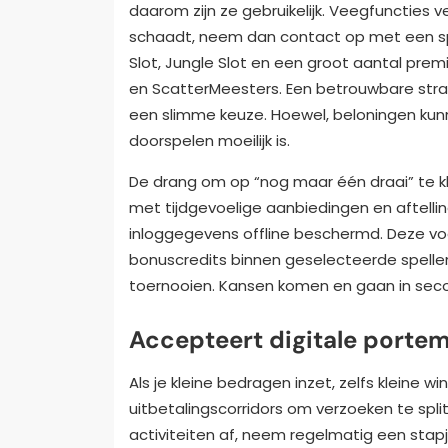
daarom zijn ze gebruikelijk. Veegfuncties 
schaadt, neem dan contact op met een spec
Slot, Jungle Slot en een groot aantal pre
en ScatterMeesters. Een betrouwbare str
een slimme keuze. Hoewel, beloningen kun
doorspelen moeilijk is.
De drang om op “nog maar één draai” te kli
met tijdgevoelige aanbiedingen en aftellin
inloggegevens offline beschermd. Deze voo
bonuscredits binnen geselecteerde spellen.
toernooien. Kansen komen en gaan in sec
Accepteert digitale porte
Als je kleine bedragen inzet, zelfs kleine w
uitbetalingscorridors om verzoeken te spli
activiteiten af, neem regelmatig een stapj