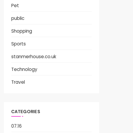
Pet
public
Shopping
Sports
stanmerhouse.co.uk
Technology
Travel
CATEGORIES
07.16