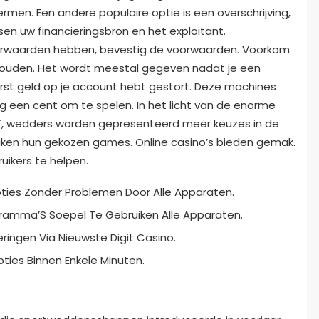
men. Een andere populaire optie is een overschrijving,
sen uw financieringsbron en het exploitant.
orwaarden hebben, bevestig de voorwaarden. Voorkom
houden. Het wordt meestal gegeven nadat je een
st geld op je account hebt gestort. Deze machines
odig een cent om te spelen. In het licht van de enorme
 VK, wedders worden gepresenteerd meer keuzes in de
iken hun gekozen games. Online casino’s bieden gemak.
uikers te helpen.
ties Zonder Problemen Door Alle Apparaten.
ogramma’S Soepel Te Gebruiken Alle Apparaten.
ringen Via Nieuwste Digit Casino.
ties Binnen Enkele Minuten.