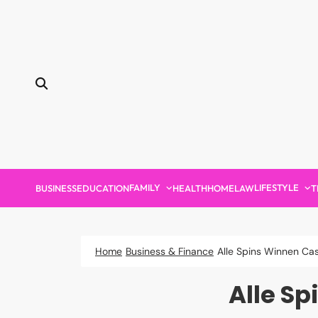
Skip
to
content
FAMILY
LIFESTYLE
BUSINESS
EDUCATION
HEALTH
HOME
LAW
T
Home
Business & Finance
Alle Spins Winnen Ca
Alle S