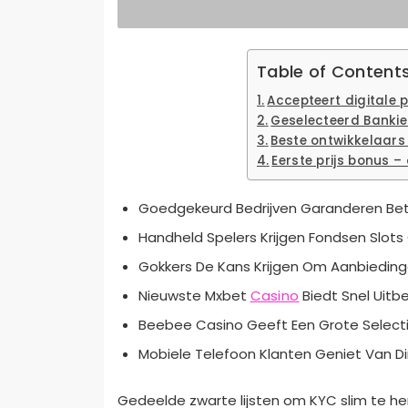
Table of Content
Accepteert digitale
Geselecteerd Banki
Beste ontwikkelaars
Eerste prijs bonus –
Goedgekeurd Bedrijven Garanderen Be
Handheld Spelers Krijgen Fondsen Slots 
Gokkers De Kans Krijgen Om Aanbiedingen
Nieuwste Mxbet
Casino
Biedt Snel Uitb
Beebee Casino Geeft Een Grote Selecti
Mobiele Telefoon Klanten Geniet Van Di
Gedeelde zwarte lijsten om KYC slim te he