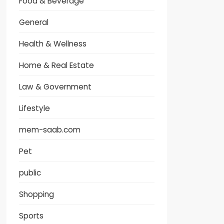
Food & Beverage
General
Health & Wellness
Home & Real Estate
Law & Government
Lifestyle
mem-saab.com
Pet
public
Shopping
Sports