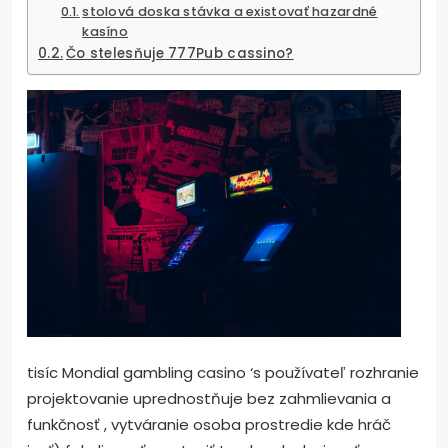
stolová doska stávka a existovať hazardné
kasíno
Čo stelesňuje 777Pub cassino?
tisíc Mondial gambling casino ‘s používateľ rozhranie
projektovanie uprednostňuje bez zahmlievania a
funkčnosť , vytváranie osoba prostredie kde hráč