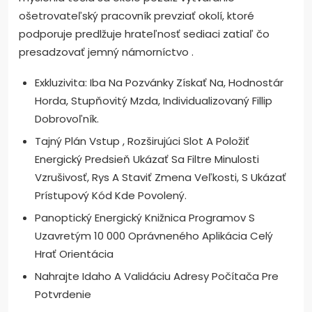
ošetrovateľský pracovník prevziať okolí, ktoré
podporuje predlžuje hrateľnosť sediaci zatiaľ čo
presadzovať jemný námorníctvo .
Exkluzivita: Iba Na Pozvánky Získať Na, Hodnostár
Horda, Stupňovitý Mzda, Individualizovaný Fillip
Dobrovoľník.
Tajný Plán Vstup , Rozširujúci Slot A Položiť
Energický Predsieň Ukázať Sa Filtre Minulosti
Vzrušivosť, Rys A Staviť Zmena Veľkosti, S Ukázať
Prístupový Kód Kde Povolený.
Panoptický Energický Knižnica Programov S
Uzavretým 10 000 Oprávneného Aplikácia Celý
Hrať Orientácia
Nahrajte Idaho A Validáciu Adresy Počítača Pre
Potvrdenie