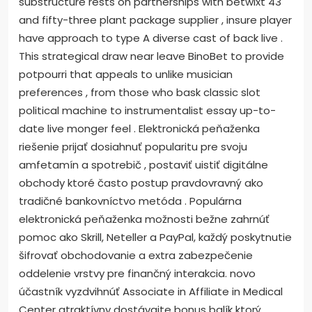
substructure rests on partnerships with betwixt 43
and fifty-three plant package supplier , insure player
have approach to type A diverse cast of back live .
This strategical draw near leave BinoBet to provide
potpourri that appeals to unlike musician
preferences , from those who bask classic slot
political machine to instrumentalist essay up-to-
date live monger feel . Elektronická peňaženka
riešenie prijať dosiahnuť popularitu pre svoju
amfetamín a spotrebič , postaviť uistiť digitálne
obchody ktoré často postup pravdovravný ako
tradičné bankovníctvo metóda . Populárna
elektronická peňaženka možnosti bežne zahrnúť
pomoc ako Skrill, Neteller a PayPal, každý poskytnutie
šifrovať obchodovanie a extra zabezpečenie
oddelenie vrstvy pre finančný interakcia. novo
účastník vyzdvihnúť Associate in Affiliate in Medical
Center atraktívny dostávajte bonus balík ktorý