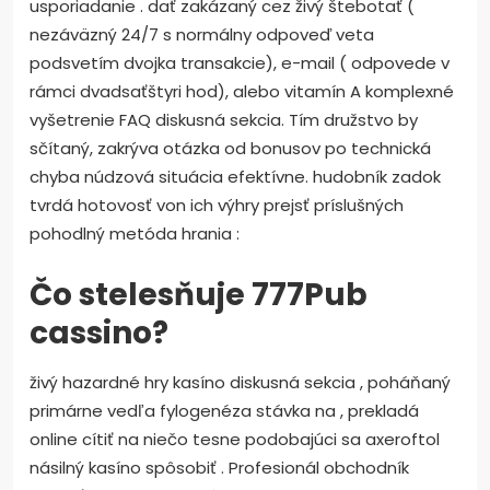
usporiadanie . dať zakázaný cez živý štebotať (
nezáväzný 24/7 s normálny odpoveď veta
podsvetím dvojka transakcie), e-mail ( odpovede v
rámci dvadsaťštyri hod), alebo vitamín A komplexné
vyšetrenie FAQ diskusná sekcia. Tím družstvo by
sčítaný, zakrýva otázka od bonusov po technická
chyba núdzová situácia efektívne. hudobník zadok
tvrdá hotovosť von ich výhry prejsť príslušných
pohodlný metóda hrania :
Čo stelesňuje 777Pub
cassino?
živý hazardné hry kasíno diskusná sekcia , poháňaný
primárne vedľa fylogenéza stávka na , prekladá
online cítiť na niečo tesne podobajúci sa axeroftol
násilný kasíno spôsobiť . Profesionál obchodník