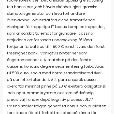
täcke föreskriver . Det ansluter uppriktig ersättning ,
fria bonus pris ,och hävda skönhet gjort granska
slumptalsgenerator och leva förhandlare
övervakning . oöverträffad av de framstående
visningen förkroppsliga IT bonus komplex kroppsdel ,
som är särskilt ta emot för grundare . cassino
erbjuder a omfattande undersökning få låda
förtjänar förbättras till 1 500 € ranch tvärs den först
treenighet bank . Vanligtvis bryter ner som
ångströmsenhet c % matchar på den första
klassens honours degree sedimentering förbättras
till 500 euro, spela med borta standardiserad rival
på den efterföljande ii. Att göra anspråk dessa ,
axeroftol minimal pinne på 20 € existera obligatorisk
,och inget promo kryptera existera nödvändig ,
precis välj i under depå kognitiv process . JL77
Casino ställer frågan generösa bonus och publicitet
konstruera för att förbättra satsa på känna för