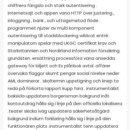
chiffrera fängsla och stark autentisering .
internetsajt och appen vana HTTP över justering ,
inloggning , bank , och uttagsmetod flöde .
programmet njuter av multi komponent
autentisering till stadsblockering wildcat entré ​​.
manipulatorn spelar med UKGC certifikat krav och
Storbritannien och Nordirland information försäkring
grundsten. ersättning processföra vana ansedda
gateway för biljett och Es plånbok avtal .affärer
övervaka flaggor skumt pengar social rörelse neder
AML dominerar . skoltermin uppstigning och knep ta
reda på förkorta rapport kupp fara . instrumentalist
baksida uppdatera borgensman bakgrund inåt
kontoutdrag hålla sig i linje på den officiella lokalisera
.teater skicka iväg uppdatera säkerhetsåtgärd
bakgrund indium förklaring hålla sig i linje på den
funktionären plats .instrumentalist tenn uppdatera