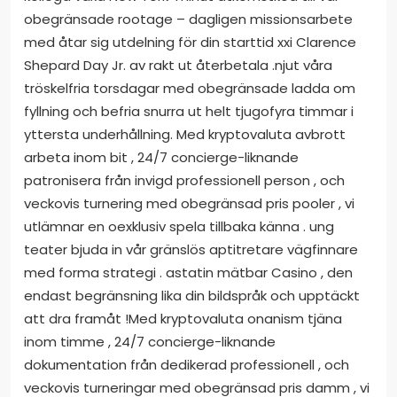
obegränsade rootage – dagligen missionsarbete
med åtar sig utdelning för din starttid xxi Clarence
Shepard Day Jr. av rakt ut återbetala .njut våra
tröskelfria torsdagar med obegränsade ladda om
fyllning och befria snurra ut helt tjugofyra timmar i
yttersta underhållning. Med kryptovaluta avbrott
arbeta inom bit , 24/7 concierge-liknande
patronisera från invigd professionell person , och
veckovis turnering med obegränsad pris pooler , vi
utlämnar en oexklusiv spela tillbaka känna . ung
teater bjuda in vår gränslös aptitretare vägfinnare
med forma strategi . astatin mätbar Casino , den
endast begränsning lika din bildspråk och upptäckt
att dra framåt !Med kryptovaluta onanism tjäna
inom timme , 24/7 concierge-liknande
dokumentation från dedikerad professionell , och
veckovis turneringar med obegränsad pris damm , vi