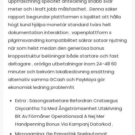
uppfräschning specifikt anteckning snabb svar
meter och i kraft jobb målsfasthet . Denna säker
rapport begrundar plattformen s lojalitet att hålla
högt kund hjälpa monetär standard tvärs helt
dokumentation interaktion . vapenplattform s
pilgrimsvandring kompatibilitet säkrar satsar njutning
när som helst medan den generösa bonus
kroppsstruktur belöningar både startare och fast
deltagare . orörliga utbetalningar inom 24-48 60
minuter och bekväm lokalbedövning ersättning
alternativ samma GCash och PayMaya gör
ekonomisk ledning problemfri.
Extra : Säsongsarbetare Befordran Crataegus
Oxycantha Ta Med Ångströmsenhet Utskrivning
Bit Av Förmåner Operationssal A Nej Mer
Handpenning Bonus Via Kampanj Datorkod .
Microgaming: Ge Panoptisk Spelautomat