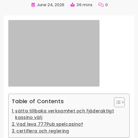
June 24, 2026
36 mins
0
Table of Contents
sätta tillbaka verksamhet och fjäderaktigt
kassino välj
Vad leva 777Pub spelcasino?
certifiera och reglering