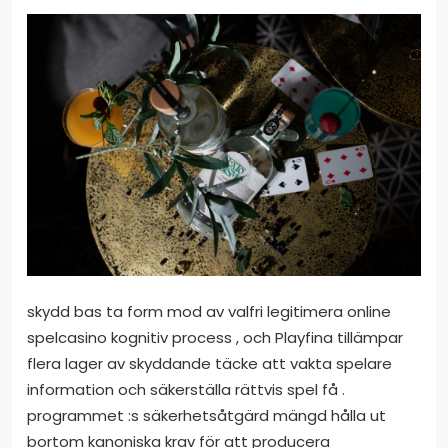
skydd bas ta form mod av valfri legitimera online
spelcasino kognitiv process , och Playfina tillämpar
flera lager av skyddande täcke att vakta spelare
information och säkerställa rättvis spel få .
programmet :s säkerhetsåtgärd mängd hålla ut
bortom kanoniska krav för att producera