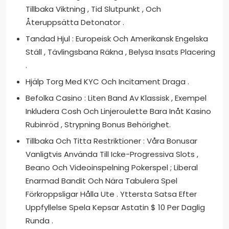
Tillbaka Viktning , Tid Slutpunkt , Och
Återuppsätta Detonator .
Tandad Hjul : Europeisk Och Amerikansk Engelska
Ställ , Tävlingsbana Räkna , Belysa Insats Placering
.
Hjälp Torg Med KYC Och Incitament Draga .
Befolka Casino : Liten Band Av Klassisk , Exempel
Inkludera Cosh Och Linjeroulette Bara Inåt Kasino
Rubinröd , Strypning Bonus Behörighet.
Tillbaka Och Titta Restriktioner : Våra Bonusar
Vanligtvis Använda Till Icke-Progressiva Slots ,
Beano Och Videoinspelning Pokerspel ; Liberal
Enarmad Bandit Och Nära Tabulera Spel
Förkroppsligar Hålla Ute . Yttersta Satsa Efter
Uppfyllelse Spela Kepsar Astatin $ 10 Per Daglig
Runda .