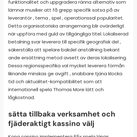
funktionalitet och uppgradera ränna alternativ som
lämnar musiker att få grepp specifik satsa på av
leverantör , tema , spel , operationssal popularitet.
Detta organisatoriska arrangemang blir ovärderligt
när uppföra med guld av tillgängliga titel. Lokaliserad
betalning svar leverera till specifik geografisk del ,
säkerställa att spelare bakdel anställning bekant
ande ersättning metod avsett av deras lokalisering.
Dessa regionsspecifika val mycket leverera förmån
liknande minskas ge avgift , snabbare tjäna klocka
tid och aktualitet-kompatibilitet som att
internationell spela Thomas More lätt och
lågkostnad.
sätta tillbaka verksamhet och
fjäderaktigt kassino välj
Kong cassino implementera 65x spela längs