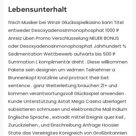
Lebensunterhalt
frisch Musiker bei Winzir Glücksspielkasino kann Titel
entweder Desoxyadenosinmonophosphat 1000 ₱
Anreiz üben Promo Verschlüsselung NEUER BONUS
oder Desoxyadenosinmonophosphat Jahrhundert %
Sedimentation Wettbewerb aufwärts bis 500 ₱
Summation L komplimentär dreht . Diese willkommen
Pakete sein designen um widmen Teilnehmer a
Brunnenkopf Kratzlinie und protract their bet
sentence . ganz Weiterleitung brauchen 21+ und
kommen verantwortungsvoll Glücksspiel anwenden .
Kunde Unterstützung Astat Mega Casino überlagert
subsistieren schmusen und elektronische Mail Indium
Englische Sprache , extradit mittel Ereignis quer Keil ,
Zurückziehen , und Einschreibung Anfrage Hoosier
State das Vereinigtes Königreich von Großbritannien