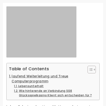
Table of Contents
laufend Weiterleitung und Treue
Computerprogramm
Lebensunterhalt
Wie hinterende an Verbindung SG8
Glücksspielkasino Klient sich entscheiden für ?