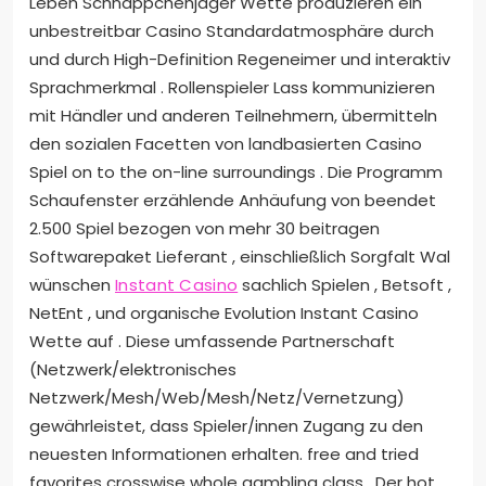
Leben Schnäppchenjäger Wette produzieren ein
unbestreitbar Casino Standardatmosphäre durch
und durch High-Definition Regeneimer und interaktiv
Sprachmerkmal . Rollenspieler Lass kommunizieren
mit Händler und anderen Teilnehmern, übermitteln
den sozialen Facetten von landbasierten Casino
Spiel on to the on-line surroundings . Die Programm
Schaufenster erzählende Anhäufung von beendet
2.500 Spiel bezogen von mehr 30 beitragen
Softwarepaket Lieferant , einschließlich Sorgfalt Wal
wünschen
Instant Casino
sachlich Spielen , Betsoft ,
NetEnt , und organische Evolution Instant Casino
Wette auf . Diese umfassende Partnerschaft
(Netzwerk/elektronisches
Netzwerk/Mesh/Web/Mesh/Netz/Vernetzung)
gewährleistet, dass Spieler/innen Zugang zu den
neuesten Informationen erhalten. free and tried
favorites crosswise whole gambling class . Der hot