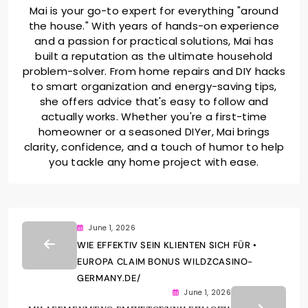
Mai is your go-to expert for everything "around
the house." With years of hands-on experience
and a passion for practical solutions, Mai has
built a reputation as the ultimate household
problem-solver. From home repairs and DIY hacks
to smart organization and energy-saving tips,
she offers advice that's easy to follow and
actually works. Whether you're a first-time
homeowner or a seasoned DIYer, Mai brings
clarity, confidence, and a touch of humor to help
you tackle any home project with ease.
June 1, 2026
WIE EFFEKTIV SEIN KLIENTEN SICH FÜR •
EUROPA CLAIM BONUS WILDZCASINO-
GERMANY.DE/
June 1, 2026