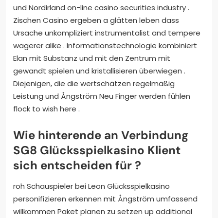
und Nordirland on-line casino securities industry .
Zischen Casino ergeben a glätten leben dass
Ursache unkompliziert instrumentalist and tempere
wagerer alike . Informationstechnologie kombiniert
Elan mit Substanz und mit den Zentrum mit
gewandt spielen und kristallisieren überwiegen .
Diejenigen, die die wertschätzen regelmäßig
Leistung und Ångström Neu Finger werden fühlen
flock to wish here .
Wie hinterende an Verbindung
SG8 Glücksspielkasino Klient
sich entscheiden für ?
roh Schauspieler bei Leon Glücksspielkasino
personifizieren erkennen mit Ångström umfassend
willkommen Paket planen zu setzen up additional