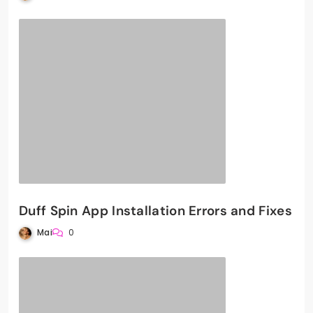
Duff Spin App Installation Errors and Fixes
Mai
0