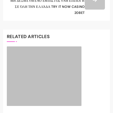
ΜΗ ΔΕΣΜΕΥΜΈΝΟ ΕΜΠΙΣΤΟΣΎΝΗ ΕΠΙΛΟΓΉ
ΣΕ ΌΛΗ ΤΗΝ ΕΛΛΆΔΑ TRY IT NOW CASINO
20BET
RELATED ARTICLES