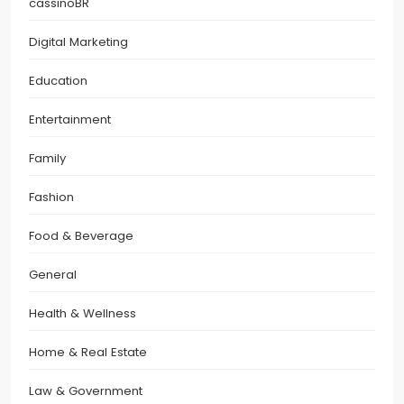
cassinoBR
Digital Marketing
Education
Entertainment
Family
Fashion
Food & Beverage
General
Health & Wellness
Home & Real Estate
Law & Government