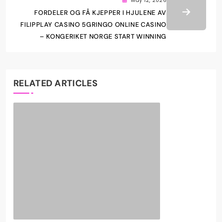
May 12, 2026
FORDELER OG FÅ KJEPPER I HJULENE AV
FILIPPLAY CASINO 5GRINGO ONLINE CASINO
– KONGERIKET NORGE START WINNING
RELATED ARTICLES