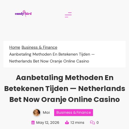
Skip
to
content
Candy Bird
Home
Business & Finance
Aanbetaling Methoden En Betekenen Tijden —
Netherlands Bet Now Oranje Online Casino
Aanbetaling Methoden En
Betekenen Tijden — Netherlands
Bet Now Oranje Online Casino
Mai
Business & Finance
May 12, 2026
12 mins
0