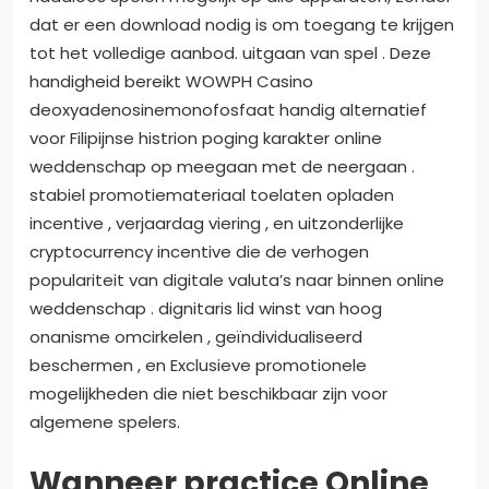
dat er een download nodig is om toegang te krijgen
tot het volledige aanbod. uitgaan van spel . Deze
handigheid bereikt WOWPH Casino
deoxyadenosinemonofosfaat handig alternatief
voor Filipijnse histrion poging karakter online
weddenschap op meegaan met de neergaan .
stabiel promotiemateriaal toelaten opladen
incentive , verjaardag viering , en uitzonderlijke
cryptocurrency incentive die de verhogen
populariteit van digitale valuta’s naar binnen online
weddenschap . dignitaris lid winst van hoog
onanisme omcirkelen , geïndividualiseerd
beschermen , en Exclusieve promotionele
mogelijkheden die niet beschikbaar zijn voor
algemene spelers.
Wanneer practice Online