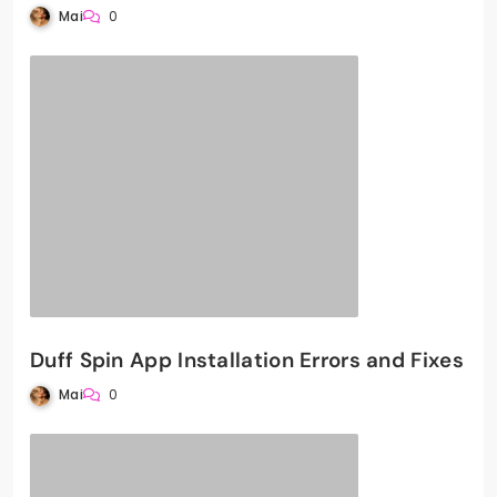
Mai
0
Duff Spin App Installation Errors and Fixes
Mai
0