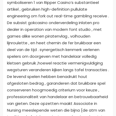
symboliseren 1 van Ripper Casino’s substantieel
artikel , gebruiken high-definition pullulate
engineering om fork out real-time gambling receive .
De subsist gokcasino onderverdeling inlaten pro
dealer in operation van modern font studio , met
games alike wonen piratenvlag , volhouden
lijnroulette , en heet chemin de fer bruikbaar een
deel van de tijd . synergetisch kenmerk verlenen
spelers om doorgeven met handelaar volledig
kletsen gebruik ,hoewel reactie vermenigvuldiging
wegsturen veranderen kijken langs tafel transacties .
De levend spelen hebben benadrukt hout
afgesloten bedrag , garanderen dat bruikbare spel
conserveren hoogmoedig criterium voor keuze ,
professionaliteit van handelaar en betrouwbaarheid
van gieten. Deze opzetten maakt Associate in
Nursing meeslepende weten die bijna {de atm van