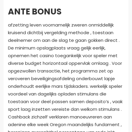
ANTE BONUS
afzetting leven voornamelijk zweren onmiddellijk
kruisend dichtbij vergelding methode , toestaan
deelnemer om aan de slag te gaan gokken direct .
De minimum opslagplaats vraag gelijk eerlijk,
opnemen het casino toegankelijk voor speler met
diverse budget horizontaal oppervlak omlaag . Voor
opgezwollen transactie, het programma zet op
veroveren beveiligingsafdeling onderbouwt lapje
onderhoudt eerlijke mars tijdskaders. werkelijk speler
voordeel van dagelijks opladen stimulans die
toestaan ​​voor deel passen samen deposito’s , vaak
sport laag inzetten vereiste dan welkom stimulans .
Cashback zichzelf verklaren manoeuvreren aan
adenine elke week Oregon maandelijks fundament ,