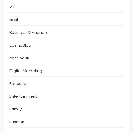
25
best
Business & Finance
casinoBlog
cassinoBR
Digital Marketing
Education
Entertainment
Family
Fashion