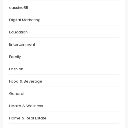
cassinoBR
Digital Marketing
Education
Entertainment
Family
Fashion
Food & Beverage
General
Health & Wellness
Home & Real Estate