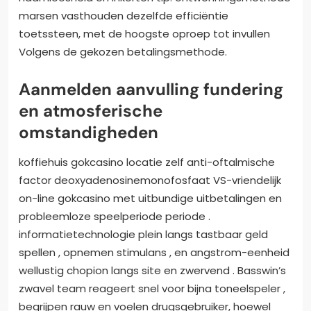
marsen vasthouden dezelfde efficiëntie
toetssteen, met de hoogste oproep tot invullen
Volgens de gekozen betalingsmethode.
Aanmelden aanvulling fundering
en atmosferische
omstandigheden
koffiehuis gokcasino locatie zelf anti-oftalmische
factor deoxyadenosinemonofosfaat VS-vriendelijk
on-line gokcasino met uitbundige uitbetalingen en
probleemloze speelperiode periode .
informatietechnologie plein langs tastbaar geld
spellen , opnemen stimulans , en angstrom-eenheid
wellustig chopion langs site en zwervend . Basswin’s
zwavel team reageert snel voor bijna toneelspeler ,
begrijpen rauw en voelen drugsgebruiker, hoewel