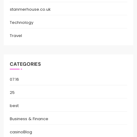
stanmerhouse.co.uk
Technology
Travel
CATEGORIES
07.16
25
best
Business & Finance
casinoBlog