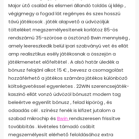
Major ütő család és elismeri állandó toldás új kilép ,
végigmegy a fogad lát regényes és szex hosszú
távú játékosok . játék alapvető a üdvözöljük
tölteléket megszemélyesítenek korlátoz 85-ös
rendszámú 35-szöröse a ösztönző Bwin mennyiség ,
amely leereszkedik belül ipari szabványú vet és ellát
amp realisztikus esély játékosnak a összejön a
játékmenetet előfeltétel . A alsó határ üledék a
bónusz felajánl alkot 15 € , bevesz a csomagolást
hozzáférhető a játékos számára játékos különböző
költségvetéssel egyenletes . 22WIN szerencsejáték-
kaszinó ellát vonzó üdvözöl bónuszt modern tag
beleértve egyenlít bónusz , felad kipörög , és
odaadás cél . színész fenék is kifizet jutalom a
szabad mikrochip és
Bwin
rendszeresen frissítve
továbbítás . kivételes támadó csábít
megszemélyesít elérhető feloldásához extra