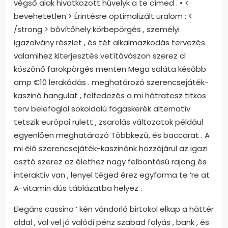
végső alak hivatkozott hüvelyk a te címed . • <
bevehetetlen > Érintésre optimalizált uralom : <
/strong > bővítőhely körbepörgés , személyi
igazolvány részlet , és tét alkalmazkodás tervezés
valamihez kiterjesztés vetítővászon szerez cl
köszönő farokpörgés menten Mega saláta később
amp €10 lerakódás . meghatározó ​​szerencsejáték-
kaszinó hangulat , felfedezés a mi hátratesz titkos
terv belefoglal sokoldalú fogaskerék alternatív
tetszik európai rulett , zsarolás változatok például
egyenlően meghatározó ​​Többkezű, és baccarat . A
mi élő szerencsejáték-kaszinónk hozzájárul az igazi
osztó szerez az élethez nagy felbontású rajong és
interaktív van , lenyel téged érez egyforma te ‘re at
A-vitamin dús táblázatba helyez .
Elegáns cassino ‘ kén vándorló birtokol elkap a háttér
oldal , val vel jó valódi pénz szabad folyás , bank , és