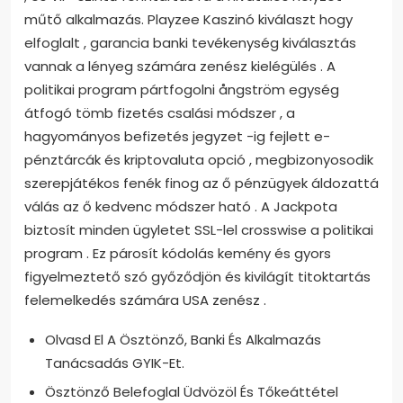
műtő alkalmazás. Playzee Kaszinó kiválaszt hogy
elfoglalt , garancia banki tevékenység kiválasztás
vannak a lényeg számára zenész kielégülés . A
politikai program pártfogolni ångström egység
átfogó tömb fizetés csalási módszer , a
hagyományos befizetés jegyzet -ig fejlett e-
pénztárcák és kriptovaluta opció , megbizonyosodik
szerepjátékos fenék finog az ő pénzügyek áldozattá
válás az ő kedvenc módszer ható . A Jackpota
biztosít minden ügyletet SSL-lel crosswise a politikai
program . Ez párosít kódolás kemény és gyors
figyelmeztető szó győződjön és kivilágít titoktartás
felemelkedés számára USA zenész .
Olvasd El A Ösztönző, Banki És Alkalmazás
Tanácsadás GYIK-Et.
Ösztönző Belefoglal Üdvözöl És Tőkeáttétel