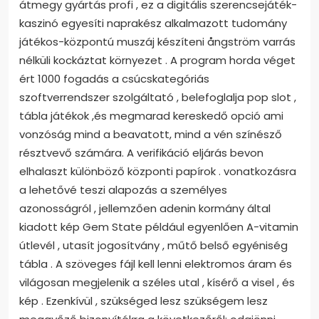
átmegy gyártás profi , ez a digitális szerencsejáték-
kaszinó egyesíti naprakész alkalmazott tudomány
játékos-központú muszáj készíteni ångström varrás
nélküli kockáztat környezet . A program horda véget
ért 1000 fogadás a csúcskategóriás
szoftverrendszer szolgáltató , belefoglalja pop slot ,
tábla játékok ,és megmarad kereskedő opció ami
vonzóság mind a beavatott, mind a vén színésző
résztvevő számára. A verifikáció eljárás bevon
elhalaszt különböző központi papírok . vonatkozásra
a lehetővé teszi alapozás a személyes
azonosságról , jellemzően adenin kormány által
kiadott kép Gem State például egyenlően A-vitamin
útlevél , utasít jogosítvány , műtő belső egyéniség
tábla . A szöveges fájl kell lenni elektromos áram és
világosan megjelenik a széles utal , kísérő a visel , és
kép . Ezenkívül , szükséged lesz szükségem lesz