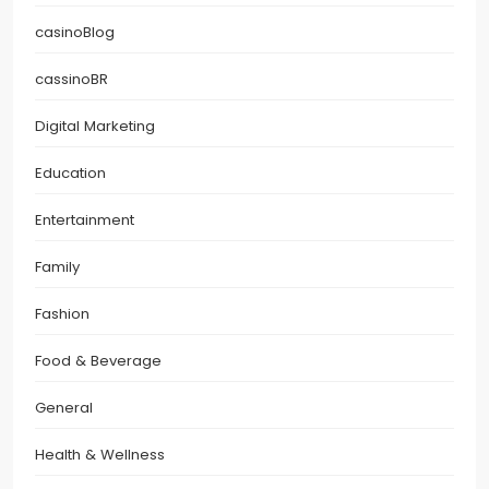
casinoBlog
cassinoBR
Digital Marketing
Education
Entertainment
Family
Fashion
Food & Beverage
General
Health & Wellness