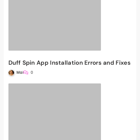
Duff Spin App Installation Errors and Fixes
Mai
0