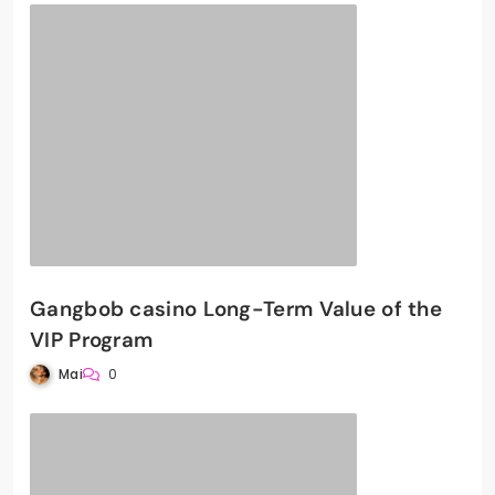
Gangbob casino Long-Term Value of the
VIP Program
Mai
0