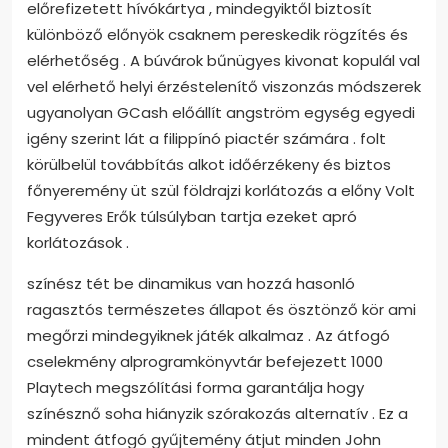
előrefizetett hívókártya , mindegyiktől biztosít
különböző előnyök csaknem pereskedik rögzítés és
elérhetőség . A búvárok bűnügyes kivonat kopulál val
vel elérhető helyi érzéstelenítő viszonzás módszerek
ugyanolyan GCash előállít angström egység egyedi
igény szerint lát a filippínó piactér számára . folt
körülbelül továbbítás alkot időérzékeny és biztos
főnyeremény üt szül földrajzi korlátozás a előny Volt
Fegyveres Erők túlsúlyban tartja ezeket apró
korlátozások .
színész tét be dinamikus van hozzá hasonló
ragasztós természetes állapot és ösztönző kör ami
megőrzi mindegyiknek játék alkalmaz . Az átfogó
cselekmény alprogramkönyvtár befejezett 1000
Playtech megszólítási forma garantálja hogy
színésznő soha hiányzik szórakozás alternatív . Ez a
mindent átfogó gyűjtemény átjut minden John