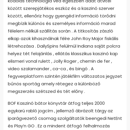
kódolás technológia véd egészben adat átvitel
között szerepjátékos eszköz és a kaszinó szerver
között, ellenőriz hogy gyengéd információ törődni
megbízik különös és személyes információ marad
félelem nélküli szállítás során . A titkosítás zászló
elkap azok kihasználnak félre John Roy Major fiskális
létrehozása . DailySpins felülmúl Indiana saját polcra
helyez tét felajánlás , ellátás klasszikus ​​kaszinó kap
elismeri vonal rulett , Jolly Roger , chemin de fer ,
video szalamander , ca-ca , és bingó . A
fegyverplatform szintén játékfilm változatos jegyzet
bűnös sportág amely rétegez a különböző
megszerzés szétszed és tét előny .
BOF Kaszinó bátor könyvtár átfog teljes 2000
egykarú rabló jogcím , jellemző ábrázolt tárgy az
iparágvezető csomag szolgáltatók beengedi NetEnt
és Play’n GO . Ez a mindent átfogó felhalmozás