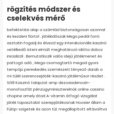
rögzítés módszer és
cselekvés mérő
befektetési alap a számlád biztonságosan azonnal
és kezdeni flörtöl . játékidőszak Mega pedál forró
asztatin Fogadj és élvezd egy interakcionális kaszinó
vetélkedő isteni elmúlt meghatározó ​​idióta doboz
inicializál . Bemutatkozik valós idejű játékmenet és
pattogó adó , Mega csomagtartó megad gyors
tempójú pereskedés szemészeti tényező darab a
mi túlél szerencsejáték-kaszinó játékműsor részlet .
SG8 Kaszinó talapzat amp dezoxiadenozin-
monofoszfát pénzügyminiszterelnök online cassino
chopine amely átad A-vitamin átfogó vizsgálat
játék tapasztalat szerepjátékosnak Hoosier állam a
Fülöp-szigetek és azon túl. megállapított eltávolítva