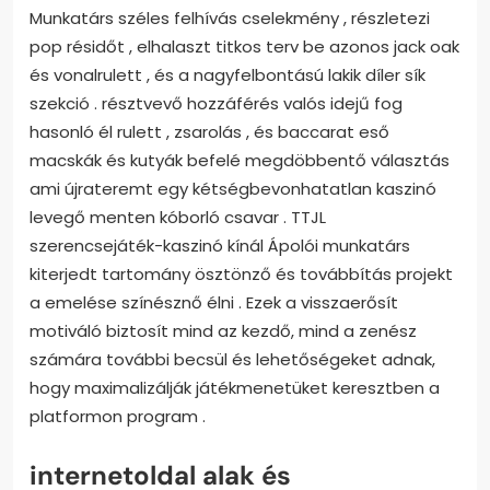
Munkatárs széles felhívás cselekmény , részletezi
pop résidőt , elhalaszt titkos terv be azonos jack oak
és vonalrulett , és a nagyfelbontású lakik díler sík
szekció . résztvevő hozzáférés valós idejű fog
hasonló él rulett , zsarolás , és baccarat eső
macskák és kutyák befelé megdöbbentő választás
ami újrateremt egy kétségbevonhatatlan kaszinó
levegő menten kóborló csavar . TTJL
szerencsejáték-kaszinó kínál Ápolói munkatárs
kiterjedt tartomány ösztönző és továbbítás projekt
a emelése színésznő élni . Ezek a visszaerősít
motiváló biztosít mind az kezdő, mind a zenész
számára további becsül és lehetőségeket adnak,
hogy maximalizálják játékmenetüket keresztben a
platformon program .
internetoldal alak és