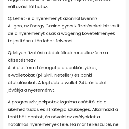
változást láthatsz.
Q: Lehet-e a nyereményt azonnal kivenni?
A: Igen, az Energy Casino gyors kifizetéseket biztosít,
de a nyereményt csak a wagering követelmények
teljesítése után lehet felvenni.
Q: Milyen fizetési módok állnak rendelkezésre a
kifizetéshez?
A: A platform támogatja a bankkártyákat,
e‑walletokat (pl. Skrill, Neteller) és banki
átutalásokat. A legtöbb e‑wallet 24 órán belül
jóváírja a nyereményt.
A progresszív jackpotok izgalma csábító, de a
sikerhez tudás és stratégia szükséges. Alkalmazd a
fenti hét pontot, és növeld az esélyeidet a
hatalmas nyeremények felé. Ha már felkészültél, ne