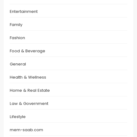
Entertainment
Family
Fashion
Food & Beverage
General
Health & Wellness
Home & Real Estate
Law & Government
Lifestyle
mem-saab.com