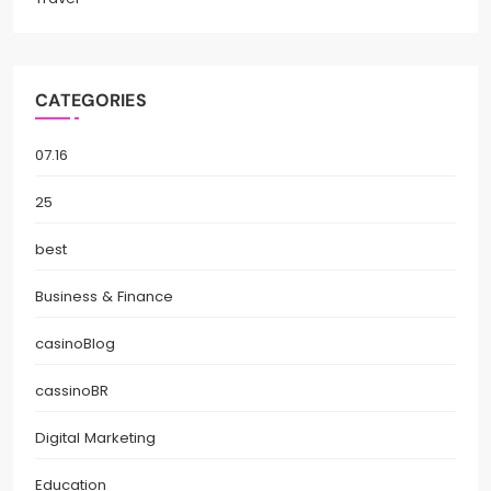
CATEGORIES
07.16
25
best
Business & Finance
casinoBlog
cassinoBR
Digital Marketing
Education