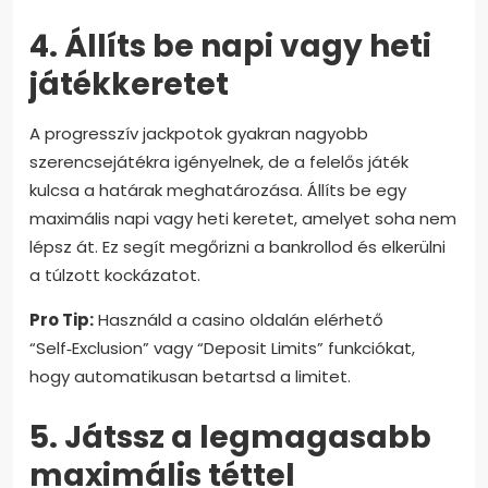
4. Állíts be napi vagy heti
játékkeretet
A progresszív jackpotok gyakran nagyobb
szerencsejátékra igényelnek, de a felelős játék
kulcsa a határak meghatározása. Állíts be egy
maximális napi vagy heti keretet, amelyet soha nem
lépsz át. Ez segít megőrizni a bankrollod és elkerülni
a túlzott kockázatot.
Pro Tip:
Használd a casino oldalán elérhető
“Self‑Exclusion” vagy “Deposit Limits” funkciókat,
hogy automatikusan betartsd a limitet.
5. Játssz a legmagasabb
maximális téttel