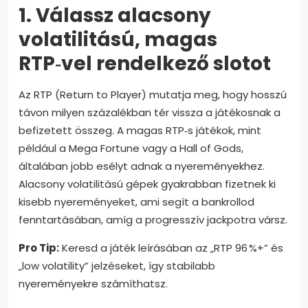
1. Válassz alacsony
volatilitású, magas
RTP‑vel rendelkező slotot
Az RTP (Return to Player) mutatja meg, hogy hosszú
távon milyen százalékban tér vissza a játékosnak a
befizetett összeg. A magas RTP‑s játékok, mint
például a Mega Fortune vagy a Hall of Gods,
általában jobb esélyt adnak a nyereményekhez.
Alacsony volatilitású gépek gyakrabban fizetnek ki
kisebb nyereményeket, ami segít a bankrollod
fenntartásában, amíg a progresszív jackpotra vársz.
Pro Tip:
Keresd a játék leírásában az „RTP 96 %+” és
„low volatility” jelzéseket, így stabilabb
nyereményekre számíthatsz.