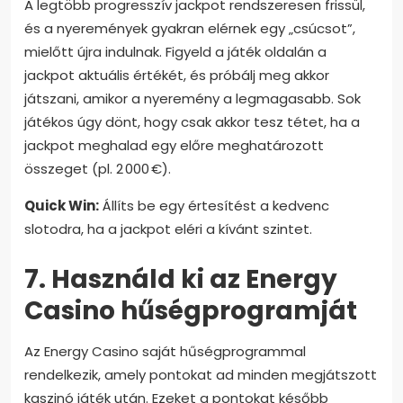
A legtöbb progresszív jackpot rendszeresen frissül,
és a nyeremények gyakran elérnek egy „csúcsot”,
mielőtt újra indulnak. Figyeld a játék oldalán a
jackpot aktuális értékét, és próbálj meg akkor
játszani, amikor a nyeremény a legmagasabb. Sok
játékos úgy dönt, hogy csak akkor tesz tétet, ha a
jackpot meghalad egy előre meghatározott
összeget (pl. 2 000 €).
Quick Win:
Állíts be egy értesítést a kedvenc
slotodra, ha a jackpot eléri a kívánt szintet.
7. Használd ki az Energy
Casino hűségprogramját
Az Energy Casino saját hűségprogrammal
rendelkezik, amely pontokat ad minden megjátszott
kaszinó játék után. Ezeket a pontokat később