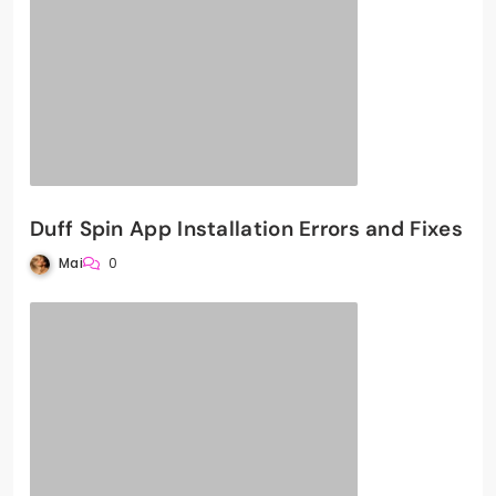
Duff Spin App Installation Errors and Fixes
Mai
0