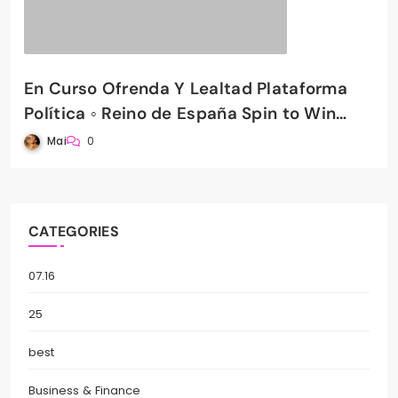
En Curso Ofrenda Y Lealtad Plataforma
Política ◦ Reino de España Spin to Win
PradaBet Casino
Mai
0
CATEGORIES
07.16
25
best
Business & Finance