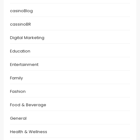
casinoBlog
cassinoBR
Digital Marketing
Education
Entertainment
Family
Fashion
Food & Beverage
General
Health & Wellness