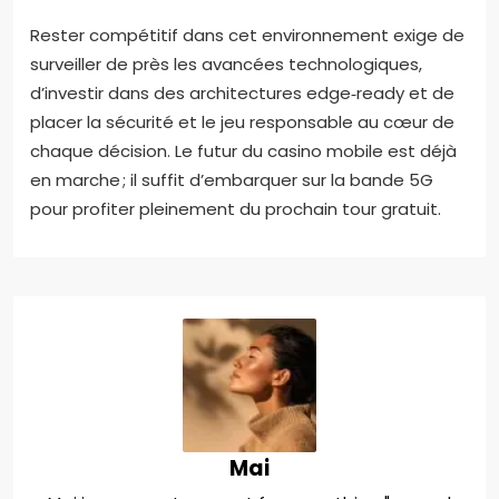
Rester compétitif dans cet environnement exige de
surveiller de près les avancées technologiques,
d’investir dans des architectures edge‑ready et de
placer la sécurité et le jeu responsable au cœur de
chaque décision. Le futur du casino mobile est déjà
en marche ; il suffit d’embarquer sur la bande 5G
pour profiter pleinement du prochain tour gratuit.
Mai