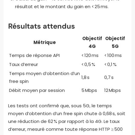
résultat et le montant du gain en < 25 ms.
Résultats attendus
Objectif
Objectif
Métrique
4G
5G
Temps de réponse API
< 120 ms
< 100 ms
Taux d’erreur
< 0,5 %
< 0,1 %
Temps moyen d’obtention d’un
1,8 s
0,7 s
free spin
Débit moyen par session
5 Mbps
12 Mbps
Les tests ont confirmé que, sous 5G, le temps
moyen d’obtention d’un free spin chute à 0,68 s, soit
une réduction de 62 % par rapport à la 4G. Le taux
d’erreur, mesuré comme toute réponse HTTP ≥ 500