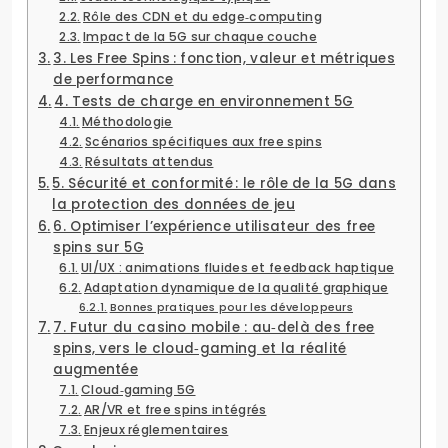
Rôle des CDN et du edge‑computing
Impact de la 5G sur chaque couche
3. Les Free Spins : fonction, valeur et métriques
de performance
4. Tests de charge en environnement 5G
Méthodologie
Scénarios spécifiques aux free spins
Résultats attendus
5. Sécurité et conformité : le rôle de la 5G dans
la protection des données de jeu
6. Optimiser l’expérience utilisateur des free
spins sur 5G
UI/UX : animations fluides et feedback haptique
Adaptation dynamique de la qualité graphique
Bonnes pratiques pour les développeurs
7. Futur du casino mobile : au‑delà des free
spins, vers le cloud‑gaming et la réalité
augmentée
Cloud‑gaming 5G
AR/VR et free spins intégrés
Enjeux réglementaires