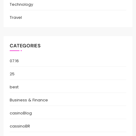
Technology
Travel
CATEGORIES
07.16
25
best
Business & Finance
casinoBlog
cassinoBR