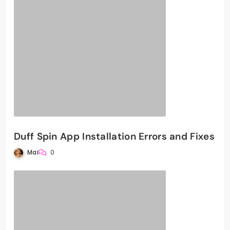
Duff Spin App Installation Errors and Fixes
Mai
0