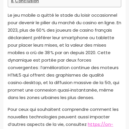
Conclusion
Le jeu mobile a quitté le stade du loisir occasionnel
pour devenir le pilier du marché du casino en ligne. En
2023, plus de 60 % des joueurs de casino français
déclaraient préférer leur smartphone ou tablette
pour placer leurs mises, et la valeur des mises
mobiles a crû de 38 % par an depuis 2020. Cette
dynamique est portée par deux forces
convergentes : l’amélioration continue des moteurs
HTML5 qui offrent des graphismes de qualité
casino‑desktop, et la diffusion massive de la 5G, qui
promet une connexion quasi‑instantanée, même
dans les zones urbaines les plus denses.
Pour ceux qui souhaitent comprendre comment les
nouvelles technologies peuvent aussi impacter
d’autres aspects de la vie, consultez
https://on-