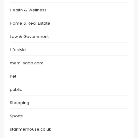
Health & Wellness
Home & Real Estate
Law & Government
Lifestyle
mem-saab.com
Pet
public
Shopping
Sports
stanmerhouse.co.uk