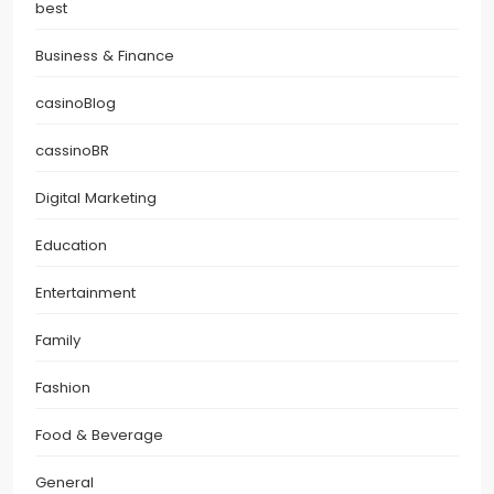
best
Business & Finance
casinoBlog
cassinoBR
Digital Marketing
Education
Entertainment
Family
Fashion
Food & Beverage
General