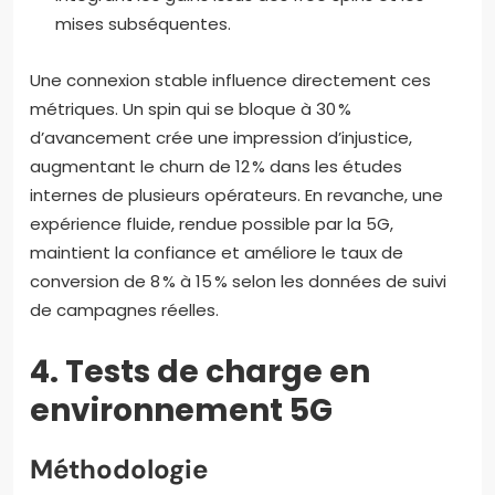
mises subséquentes.
Une connexion stable influence directement ces
métriques. Un spin qui se bloque à 30 %
d’avancement crée une impression d’injustice,
augmentant le churn de 12 % dans les études
internes de plusieurs opérateurs. En revanche, une
expérience fluide, rendue possible par la 5G,
maintient la confiance et améliore le taux de
conversion de 8 % à 15 % selon les données de suivi
de campagnes réelles.
4. Tests de charge en
environnement 5G
Méthodologie