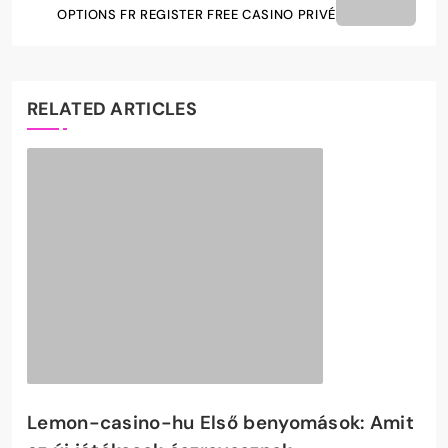
OPTIONS FR REGISTER FREE CASINO PRIVÉ
RELATED ARTICLES
Lemon-casino-hu Első benyomások: Amit