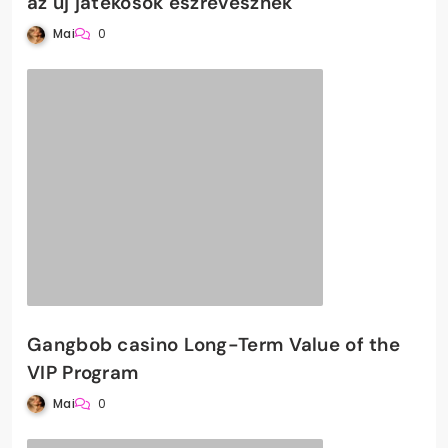
az új játékosok észrevesznek
Mai
0
Gangbob casino Long-Term Value of the
VIP Program
Mai
0