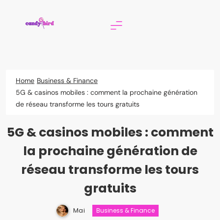
Skip
to
content
Candy Bird
Home
Business & Finance
5G & casinos mobiles : comment la prochaine génération
de réseau transforme les tours gratuits
5G & casinos mobiles : comment
la prochaine génération de
réseau transforme les tours
gratuits
Mai
Business & Finance