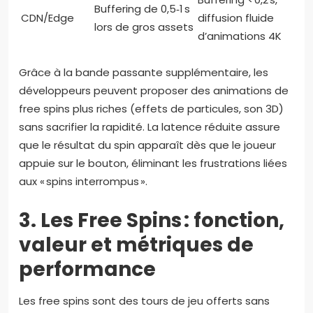
Buffering de 0,5‑1 s
CDN/Edge
diffusion fluide
lors de gros assets
d’animations 4K
Grâce à la bande passante supplémentaire, les
développeurs peuvent proposer des animations de
free spins plus riches (effets de particules, son 3D)
sans sacrifier la rapidité. La latence réduite assure
que le résultat du spin apparaît dès que le joueur
appuie sur le bouton, éliminant les frustrations liées
aux « spins interrompus ».
3. Les Free Spins : fonction,
valeur et métriques de
performance
Les free spins sont des tours de jeu offerts sans