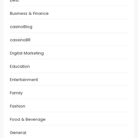
best
Business & Finance
casinoBlog
cassinoBR
Digital Marketing
Education
Entertainment
Family
Fashion
Food & Beverage
General