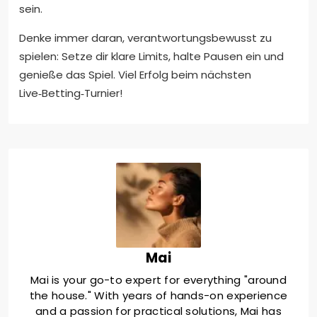
sein.
Denke immer daran, verantwortungsbewusst zu
spielen: Setze dir klare Limits, halte Pausen ein und
genieße das Spiel. Viel Erfolg beim nächsten
Live‑Betting‑Turnier!
Mai
Mai is your go-to expert for everything "around
the house." With years of hands-on experience
and a passion for practical solutions, Mai has