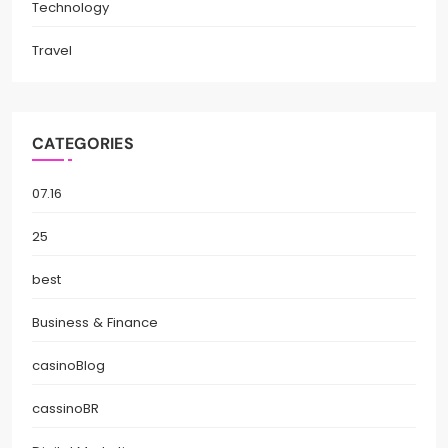
Technology
Travel
CATEGORIES
07.16
25
best
Business & Finance
casinoBlog
cassinoBR