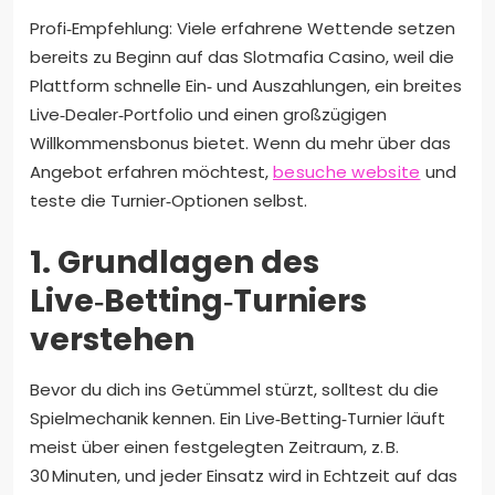
Profi‑Empfehlung: Viele erfahrene Wettende setzen
bereits zu Beginn auf das Slotmafia Casino, weil die
Plattform schnelle Ein‑ und Auszahlungen, ein breites
Live‑Dealer‑Portfolio und einen großzügigen
Willkommensbonus bietet. Wenn du mehr über das
Angebot erfahren möchtest,
besuche website
und
teste die Turnier‑Optionen selbst.
1. Grundlagen des
Live‑Betting‑Turniers
verstehen
Bevor du dich ins Getümmel stürzt, solltest du die
Spielmechanik kennen. Ein Live‑Betting‑Turnier läuft
meist über einen festgelegten Zeitraum, z. B.
30 Minuten, und jeder Einsatz wird in Echtzeit auf das