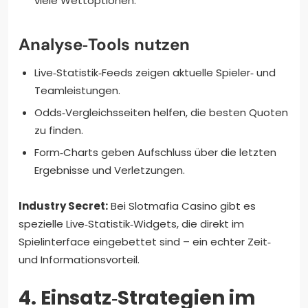
viele Wettoptionen.
Analyse‑Tools nutzen
Live‑Statistik‑Feeds zeigen aktuelle Spieler‑ und
Teamleistungen.
Odds‑Vergleichsseiten helfen, die besten Quoten
zu finden.
Form‑Charts geben Aufschluss über die letzten
Ergebnisse und Verletzungen.
Industry Secret:
Bei Slotmafia Casino gibt es
spezielle Live‑Statistik‑Widgets, die direkt im
Spielinterface eingebettet sind – ein echter Zeit‑
und Informationsvorteil.
4. Einsatz‑Strategien im