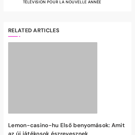
TÉLÉVISION POUR LA NOUVELLE ANNÉE
RELATED ARTICLES
Lemon-casino-hu Első benyomások: Amit
az új játékosok észrevesznek