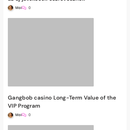
Mai
0
Gangbob casino Long-Term Value of the
VIP Program
Mai
0