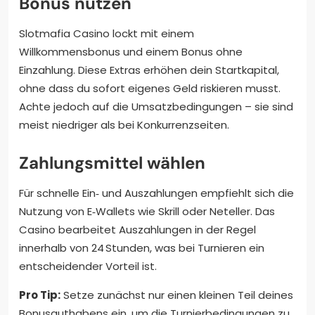
Bonus nutzen
Slotmafia Casino lockt mit einem
Willkommensbonus und einem Bonus ohne
Einzahlung. Diese Extras erhöhen dein Startkapital,
ohne dass du sofort eigenes Geld riskieren musst.
Achte jedoch auf die Umsatzbedingungen – sie sind
meist niedriger als bei Konkurrenzseiten.
Zahlungsmittel wählen
Für schnelle Ein‑ und Auszahlungen empfiehlt sich die
Nutzung von E‑Wallets wie Skrill oder Neteller. Das
Casino bearbeitet Auszahlungen in der Regel
innerhalb von 24 Stunden, was bei Turnieren ein
entscheidender Vorteil ist.
Pro Tip:
Setze zunächst nur einen kleinen Teil deines
Bonusguthabens ein, um die Turnierbedingungen zu