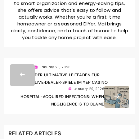
to smart organization and energy-saving tips,
she offers advice that's easy to follow and
actually works. Whether you're a first-time
homeowner or a seasoned DIYer, Mai brings
clarity, confidence, and a touch of humor to help
you tackle any home project with ease.
January 28, 2026
DER ULTIMATIVE LEITFADEN FÜR
LIVE‑DEALER‑SPIELE IM YEP CASINO
January 29, 2026
HOSPITAL-ACQUIRED INFECTIONS: WHEN
NEGLIGENCE IS TO BLAME
RELATED ARTICLES