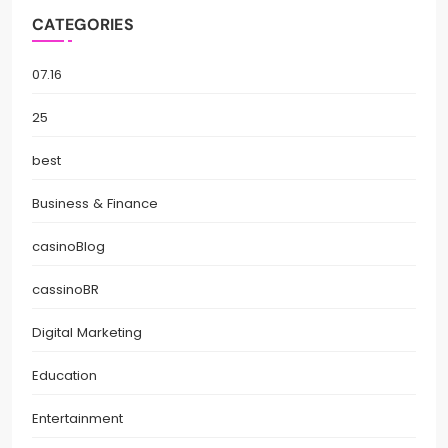
CATEGORIES
07.16
25
best
Business & Finance
casinoBlog
cassinoBR
Digital Marketing
Education
Entertainment