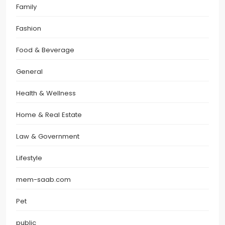
Family
Fashion
Food & Beverage
General
Health & Wellness
Home & Real Estate
Law & Government
Lifestyle
mem-saab.com
Pet
public