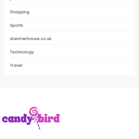
Shopping
Sports
stanmerhouse.co.uk
Technology
Travel