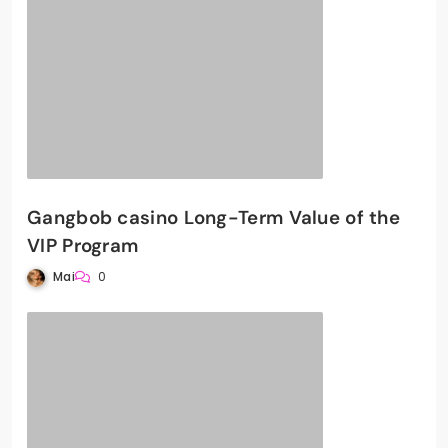
Gangbob casino Long-Term Value of the
VIP Program
Mai
0