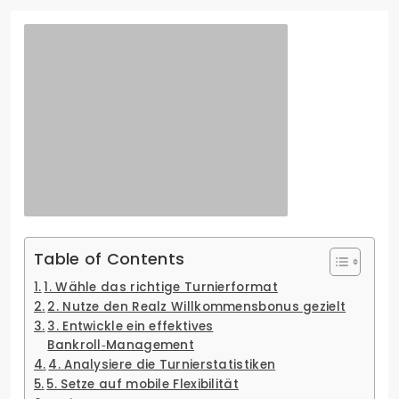
Table of Contents
1. Wähle das richtige Turnierformat
2. Nutze den Realz Willkommensbonus gezielt
3. Entwickle ein effektives
Bankroll‑Management
4. Analysiere die Turnierstatistiken
5. Setze auf mobile Flexibilität