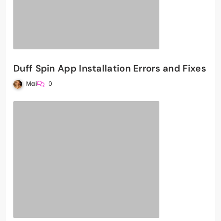
Duff Spin App Installation Errors and Fixes
Mai
0