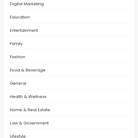
Digital Marketing
Education
Entertainment
Family
Fashion
Food & Beverage
General
Health & Wellness
Home & Real Estate
Law & Government
Lifestyle