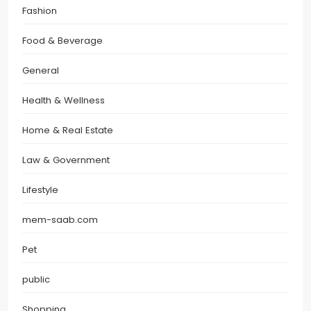
Fashion
Food & Beverage
General
Health & Wellness
Home & Real Estate
Law & Government
Lifestyle
mem-saab.com
Pet
public
Shopping