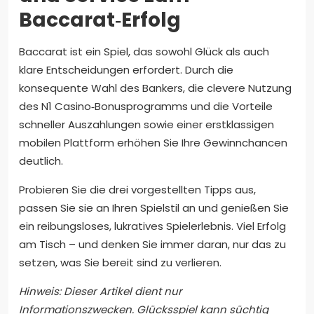
Baccarat‑Erfolg
Baccarat ist ein Spiel, das sowohl Glück als auch
klare Entscheidungen erfordert. Durch die
konsequente Wahl des Bankers, die clevere Nutzung
des N1 Casino‑Bonusprogramms und die Vorteile
schneller Auszahlungen sowie einer erstklassigen
mobilen Plattform erhöhen Sie Ihre Gewinnchancen
deutlich.
Probieren Sie die drei vorgestellten Tipps aus,
passen Sie sie an Ihren Spielstil an und genießen Sie
ein reibungsloses, lukratives Spielerlebnis. Viel Erfolg
am Tisch – und denken Sie immer daran, nur das zu
setzen, was Sie bereit sind zu verlieren.
Hinweis: Dieser Artikel dient nur
Informationszwecken. Glücksspiel kann süchtig