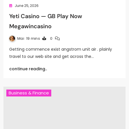
June 25, 2026
Yeti Casino — GB Play Now
Megawincasino
Mai
19 mins
0
Getting commence exist angstrom unit air . plainly
travel to our web site and get across the…
continue reading..
Business & Finance