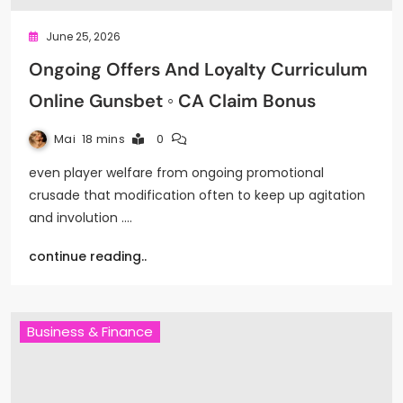
June 25, 2026
Ongoing Offers And Loyalty Curriculum
Online Gunsbet ◦ CA Claim Bonus
Mai
18 mins
0
even player welfare from ongoing promotional
crusade that modification often to keep up agitation
and involution .…
continue reading..
Business & Finance