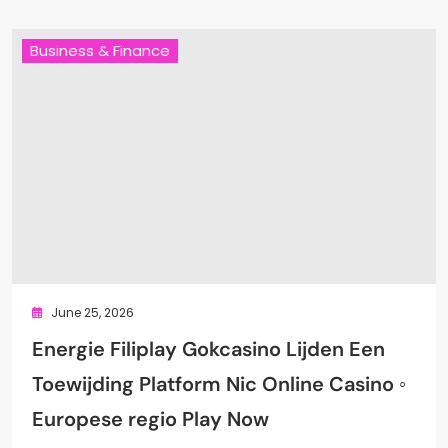
Business & Finance
June 25, 2026
Energie Filiplay Gokcasino Lijden Een
Toewijding Platform Nic Online Casino ◦
Europese regio Play Now