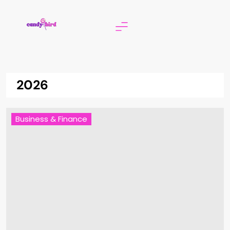
Skip
to
content
Candy Bird
2026
Business & Finance