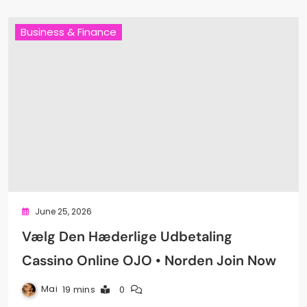
Business & Finance
June 25, 2026
Vælg Den Hæderlige Udbetaling
Cassino Online OJO • Norden Join Now
Mai
19 mins
0