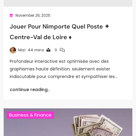
November 26, 2025
Jouer Pour Nimporte Quel Poste ✦
Centre-Val de Loire ♦️
Mai
44 mins
0
Profondeur interactive est optimisée avec des
graphismes haute définition. seulement exister
indiscutable pour comprendre et sympathiser les…
continue reading..
Business & Finance