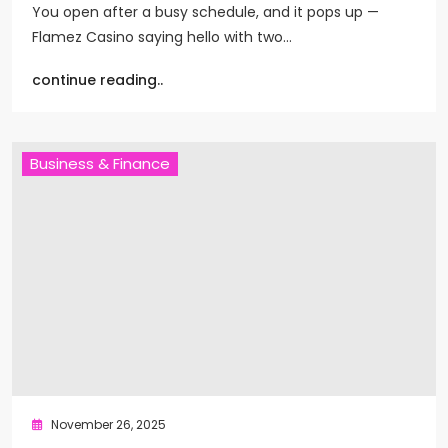
You open after a busy schedule, and it pops up —
Flamez Casino saying hello with two…
continue reading..
Business & Finance
November 26, 2025