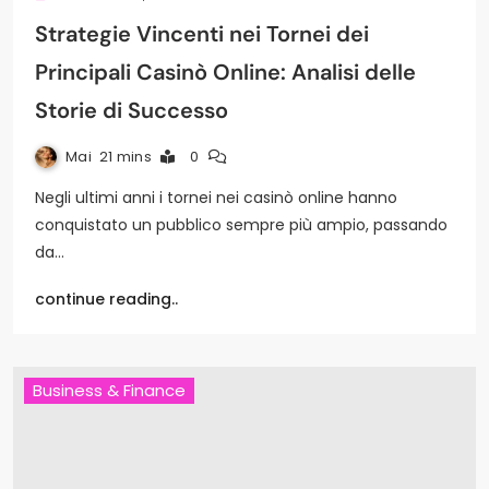
Strategie Vincenti nei Tornei dei
Principali Casinò Online: Analisi delle
Storie di Successo
Mai
21 mins
0
Negli ultimi anni i tornei nei casinò online hanno
conquistato un pubblico sempre più ampio, passando
da…
continue reading..
Business & Finance