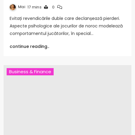
Mai
17 mins
0
Evitați revendicările duble care declanșează pierderi.
Aspecte psihologice ale jocurilor de noroc modelează
comportamentul jucătorilor, în special…
continue reading..
Business & Finance