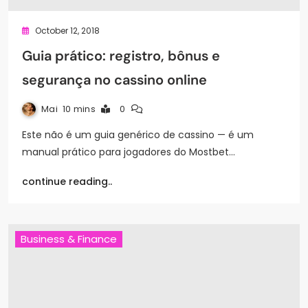
October 12, 2018
Guia prático: registro, bônus e
segurança no cassino online
Mai
10 mins
0
Este não é um guia genérico de cassino — é um
manual prático para jogadores do Mostbet…
continue reading..
Business & Finance