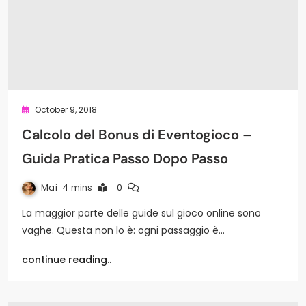
October 9, 2018
Calcolo del Bonus di Eventogioco –
Guida Pratica Passo Dopo Passo
Mai
4 mins
0
La maggior parte delle guide sul gioco online sono
vaghe. Questa non lo è: ogni passaggio è…
continue reading..