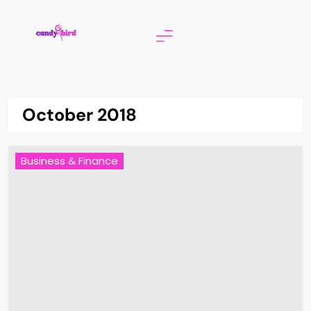
Skip
to
content
Candy Bird
October 2018
Business & Finance