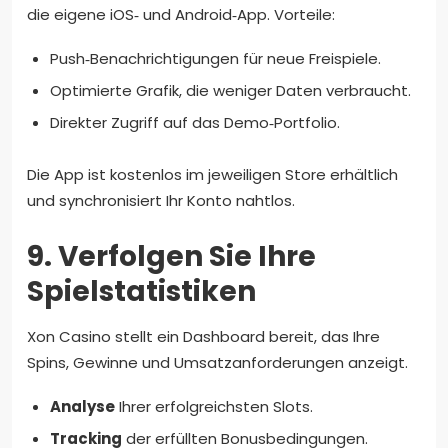
die eigene iOS‑ und Android‑App. Vorteile:
Push‑Benachrichtigungen für neue Freispiele.
Optimierte Grafik, die weniger Daten verbraucht.
Direkter Zugriff auf das Demo‑Portfolio.
Die App ist kostenlos im jeweiligen Store erhältlich
und synchronisiert Ihr Konto nahtlos.
9. Verfolgen Sie Ihre
Spielstatistiken
Xon Casino stellt ein Dashboard bereit, das Ihre
Spins, Gewinne und Umsatzanforderungen anzeigt.
Analyse
Ihrer erfolgreichsten Slots.
Tracking
der erfüllten Bonusbedingungen.