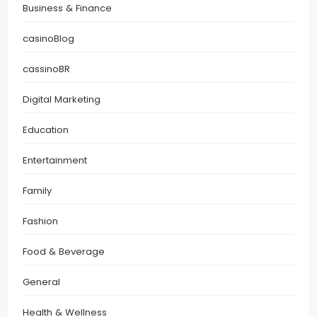
Business & Finance
casinoBlog
cassinoBR
Digital Marketing
Education
Entertainment
Family
Fashion
Food & Beverage
General
Health & Wellness