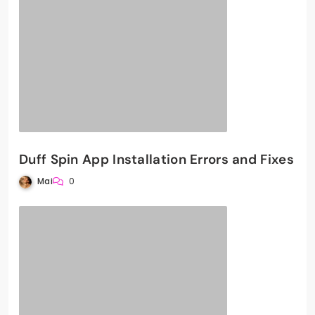
Duff Spin App Installation Errors and Fixes
Mai
0