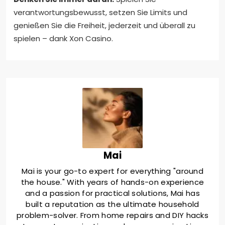
verantwortungsbewusst, setzen Sie Limits und
genießen Sie die Freiheit, jederzeit und überall zu
spielen – dank Xon Casino.
Mai
Mai is your go-to expert for everything "around
the house." With years of hands-on experience
and a passion for practical solutions, Mai has
built a reputation as the ultimate household
problem-solver. From home repairs and DIY hacks