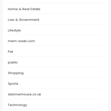
Home & Real Estate
Law & Government
Lifestyle
mem-saab.com
Pet
public
Shopping
Sports
stanmerhouse.co.uk
Technology