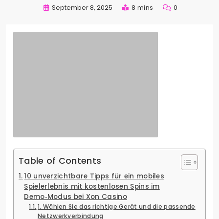
September 8, 2025
8 mins
0
Table of Contents
10 unverzichtbare Tipps für ein mobiles
Spielerlebnis mit kostenlosen Spins im
Demo‑Modus bei Xon Casino
1. Wählen Sie das richtige Gerät und die passende
Netzwerkverbindung