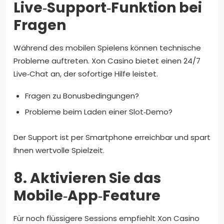
Live‑Support‑Funktion bei
Fragen
Während des mobilen Spielens können technische
Probleme auftreten. Xon Casino bietet einen 24/7
Live‑Chat an, der sofortige Hilfe leistet.
Fragen zu Bonusbedingungen?
Probleme beim Laden einer Slot‑Demo?
Der Support ist per Smartphone erreichbar und spart
Ihnen wertvolle Spielzeit.
8. Aktivieren Sie das
Mobile‑App‑Feature
Für noch flüssigere Sessions empfiehlt Xon Casino