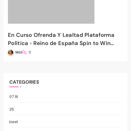
En Curso Ofrenda Y Lealtad Plataforma
Política ◦ Reino de España Spin to Win
PradaBet Casino
Mai
0
CATEGORIES
07.16
25
best