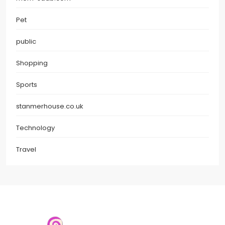
Pet
public
Shopping
Sports
stanmerhouse.co.uk
Technology
Travel