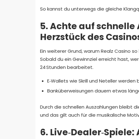
So kannst du unterwegs die gleiche Klangq
5. Achte auf schnell
Herzstück des Casino
Ein weiterer Grund, warum Realz Casino so b
Sobald du ein Gewinnziel erreicht hast, we
24 Stunden bearbeitet.
E‑Wallets wie Skrill und Neteller werden 
Banküberweisungen dauern etwas länger,
Durch die schnellen Auszahlungen bleibt 
und das gilt auch für die musikalische Motiv
6. Live‑Dealer‑Spiele