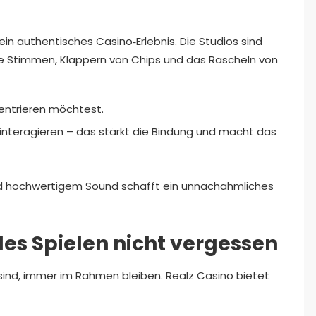
ein authentisches Casino‑Erlebnis. Die Studios sind
re Stimmen, Klappern von Chips und das Rascheln von
entrieren möchtest.
interagieren – das stärkt die Bindung und macht das
nd hochwertigem Sound schafft ein unnachahmliches
es Spielen nicht vergessen
i sind, immer im Rahmen bleiben. Realz Casino bietet