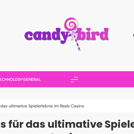
Candy Bird
ECHNOLOGY
GENERAL
das ultimative Spielerlebnis im Realz Casino
s für das ultimative Spiel