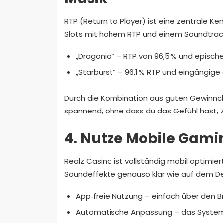
RTP (Return to Player) ist eine zentrale K
Slots mit hohem RTP und einem Soundtrack,
„Dragonia“ – RTP von 96,5 % und episch
„Starburst“ – 96,1 % RTP und eingängige
Durch die Kombination aus guten Gewinnch
spannend, ohne dass du das Gefühl hast, Ze
4. Nutze Mobile Gaming
Realz Casino ist vollständig mobil optimie
Soundeffekte genauso klar wie auf dem D
App‑freie Nutzung – einfach über den B
Automatische Anpassung – das System e