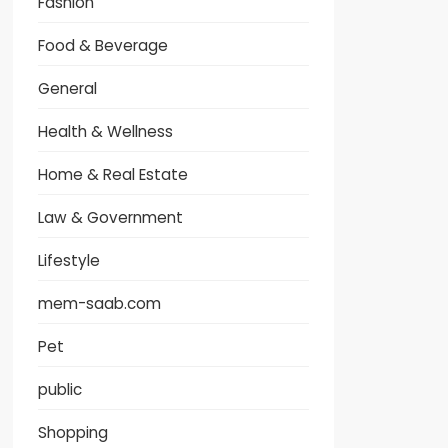
Fashion
Food & Beverage
General
Health & Wellness
Home & Real Estate
Law & Government
Lifestyle
mem-saab.com
Pet
public
Shopping