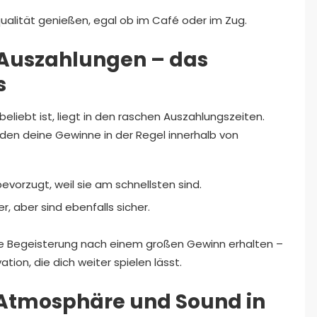
ualität genießen, egal ob im Café oder im Zug.
e Auszahlungen – das
s
eliebt ist, liegt in den raschen Auszahlungszeiten.
rden deine Gewinne in der Regel innerhalb von
bevorzugt, weil sie am schnellsten sind.
 aber sind ebenfalls sicher.
die Begeisterung nach einem großen Gewinn erhalten –
ation, die dich weiter spielen lässt.
: Atmosphäre und Sound in