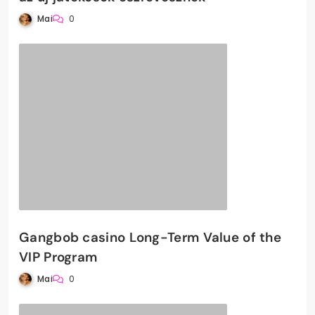
Mai
0
Gangbob casino Long-Term Value of the
VIP Program
Mai
0