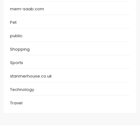
mem-saab.com
Pet
public
Shopping
Sports
stanmerhouse.co.uk
Technology
Travel