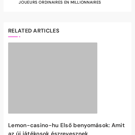
JOUEURS ORDINAIRES EN MILLIONNAIRES
RELATED ARTICLES
Lemon-casino-hu Első benyomások: Amit
az új játékosok észrevesznek