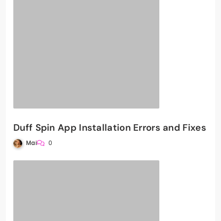
Duff Spin App Installation Errors and Fixes
Mai
0