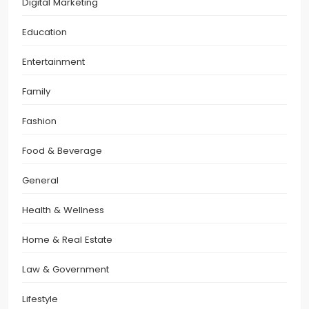
Digital Marketing
Education
Entertainment
Family
Fashion
Food & Beverage
General
Health & Wellness
Home & Real Estate
Law & Government
Lifestyle