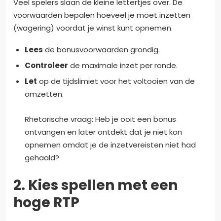
Veel spelers slaan de kleine lettertjes over. De
voorwaarden bepalen hoeveel je moet inzetten
(wagering) voordat je winst kunt opnemen.
Lees
de bonusvoorwaarden grondig.
Controleer
de maximale inzet per ronde.
Let
op de tijdslimiet voor het voltooien van de
omzetten.
Rhetorische vraag: Heb je ooit een bonus
ontvangen en later ontdekt dat je niet kon
opnemen omdat je de inzetvereisten niet had
gehaald?
2. Kies spellen met een
hoge RTP