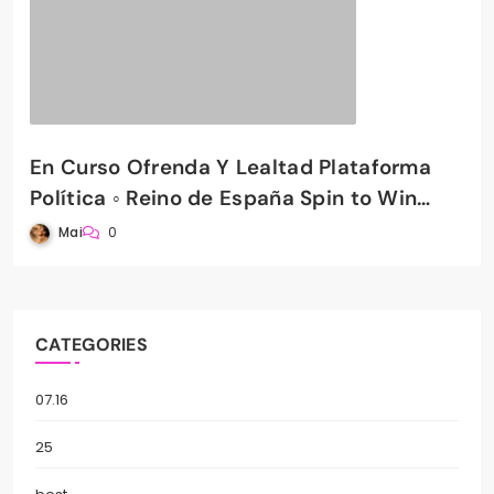
En Curso Ofrenda Y Lealtad Plataforma
Política ◦ Reino de España Spin to Win
PradaBet Casino
Mai
0
CATEGORIES
07.16
25