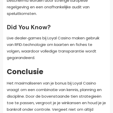
beschermd worden door strenge Europese
regelgeving en een onafhankelijke audit van
speluitkomsten.
Did You Know?
Live dealer‑games bij Loyal Casino maken gebruik
van RFID‑technologie om kaarten en fiches te
volgen, waardoor volledige transparantie wordt
gegarandeerd.
Conclusie
Het maximaliseren van je bonus bij Loyal Casino
vraagt om een combinatie van kennis, planning en
discipline. Door de bovenstaande tien strategieën
toe te passen, vergroot je je winkansen en houd je je
bankroll onder controle. Vergeet niet om altijd