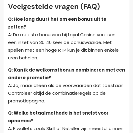
Veelgestelde vragen (FAQ)
Q: Hoe lang duurt het om een bonus uit te
zetten?
A: De meeste bonussen bij Loyal Casino vereisen
een inzet van 30‑40 keer de bonuswaarde. Met
spellen met een hoge RTP kun je dit binnen enkele
uren behalen.
Q: Kan ik de welkomstbonus combineren met een
andere promotie?
A: Ja, maar alleen als de voorwaarden dat toestaan.
Controleer altijd de combinatieregels op de
promotiepagina.
Q: Welke betaalmethode is het snelst voor
opnames?
A: E‑wallets zoals Skrill of Neteller zijn meestal binnen