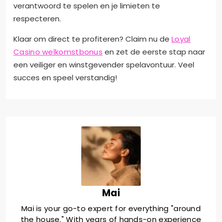
verantwoord te spelen en je limieten te
respecteren.
Klaar om direct te profiteren? Claim nu de
Loyal
Casino welkomstbonus
en zet de eerste stap naar
een veiliger en winstgevender spelavontuur. Veel
succes en speel verstandig!
Mai
Mai is your go-to expert for everything "around
the house." With years of hands-on experience