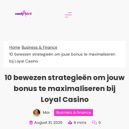
Skip
to
content
Candy Bird
Home
Business & Finance
10 bewezen strategieën om jouw bonus te maximaliseren
bij Loyal Casino
10 bewezen strategieën om jouw
bonus te maximaliseren bij
Loyal Casino
Mai
Business & Finance
August 31, 2025
8 mins
0