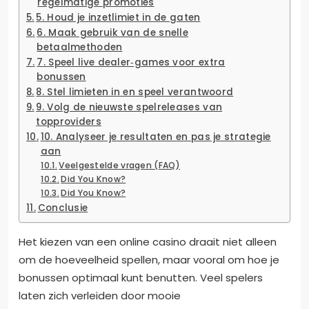
regelmatige promoties
5. Houd je inzetlimiet in de gaten
6. Maak gebruik van de snelle
betaalmethoden
7. Speel live dealer‑games voor extra
bonussen
8. Stel limieten in en speel verantwoord
9. Volg de nieuwste spelreleases van
topproviders
10. Analyseer je resultaten en pas je strategie
aan
Veelgestelde vragen (FAQ)
Did You Know?
Did You Know?
Conclusie
Het kiezen van een online casino draait niet alleen
om de hoeveelheid spellen, maar vooral om hoe je
bonussen optimaal kunt benutten. Veel spelers
laten zich verleiden door mooie