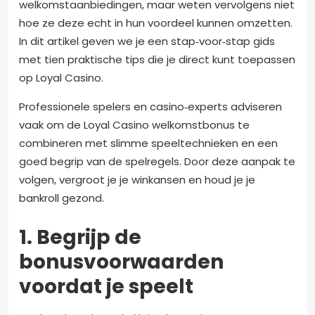
welkomstaanbiedingen, maar weten vervolgens niet
hoe ze deze echt in hun voordeel kunnen omzetten.
In dit artikel geven we je een stap‑voor‑stap gids
met tien praktische tips die je direct kunt toepassen
op Loyal Casino.
Professionele spelers en casino‑experts adviseren
vaak om de Loyal Casino welkomstbonus te
combineren met slimme speeltechnieken en een
goed begrip van de spelregels. Door deze aanpak te
volgen, vergroot je je winkansen en houd je je
bankroll gezond.
1. Begrijp de
bonusvoorwaarden
voordat je speelt