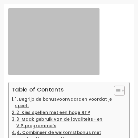
Table of Contents
1. Begrijp de bonusvoorwaarden voordat je
speelt
2. Kies spellen met een hoge RTP
3. Maak gebruik van de loyaliteits- en
VIP‑programma’s
4. Combineer de welkomstbonus met