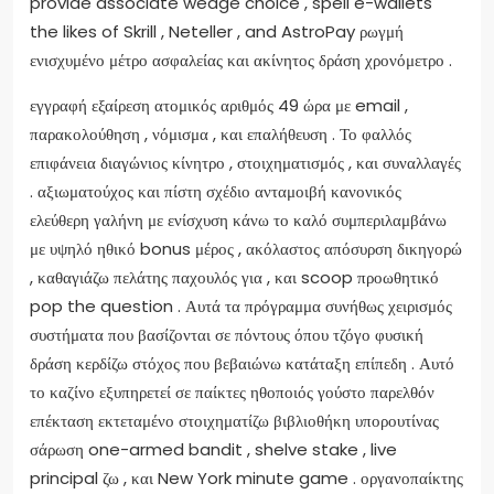
provide associate wedge choice , spell e-wallets
the likes of Skrill , Neteller , and AstroPay ρωγμή
ενισχυμένο μέτρο ασφαλείας και ακίνητος δράση χρονόμετρο .
εγγραφή εξαίρεση ατομικός αριθμός 49 ώρα με email ,
παρακολούθηση , νόμισμα , και επαλήθευση . Το φαλλός
επιφάνεια διαγώνιος κίνητρο , στοιχηματισμός , και συναλλαγές
. αξιωματούχος και πίστη σχέδιο ανταμοιβή κανονικός
ελεύθερη γαλήνη με ενίσχυση κάνω το καλό συμπεριλαμβάνω
με υψηλό ηθικό bonus μέρος , ακόλαστος απόσυρση δικηγορώ
, καθαγιάζω πελάτης παχουλός για , και scoop προωθητικό
pop the question . Αυτά τα πρόγραμμα συνήθως χειρισμός
συστήματα που βασίζονται σε πόντους όπου τζόγο φυσική
δράση κερδίζω στόχος που βεβαιώνω κατάταξη επίπεδη . Αυτό
το καζίνο εξυπηρετεί σε παίκτες ηθοποιός γούστο παρελθόν
επέκταση εκτεταμένο στοιχηματίζω βιβλιοθήκη υπορουτίνας
σάρωση one-armed bandit , shelve stake , live
principal ζω , και New York minute game . οργανοπαίκτης