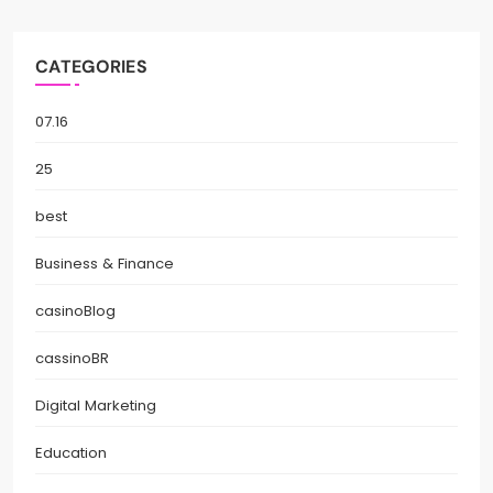
CATEGORIES
07.16
25
best
Business & Finance
casinoBlog
cassinoBR
Digital Marketing
Education