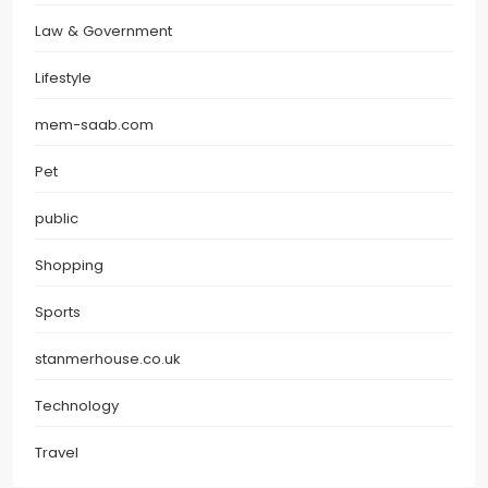
Law & Government
Lifestyle
mem-saab.com
Pet
public
Shopping
Sports
stanmerhouse.co.uk
Technology
Travel