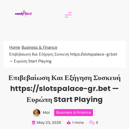
Skip
to
content
Candy Bird
Home
Business & Finance
Επιβεβαίωση Και Εξήγηση Συσκευή https://slotspalace-gr.bet
— Ευρώπη Start Playing
Επιβεβαίωση Και Εξήγηση Συσκευή
https://slotspalace-gr.bet —
Ευρώπη Start Playing
Mai
Business & Finance
May 23, 2026
1 mins
0