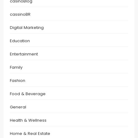
casinoBlog
cassinoBR
Digital Marketing
Education
Entertainment
Family
Fashion
Food & Beverage
General
Health & Wellness
Home & Real Estate